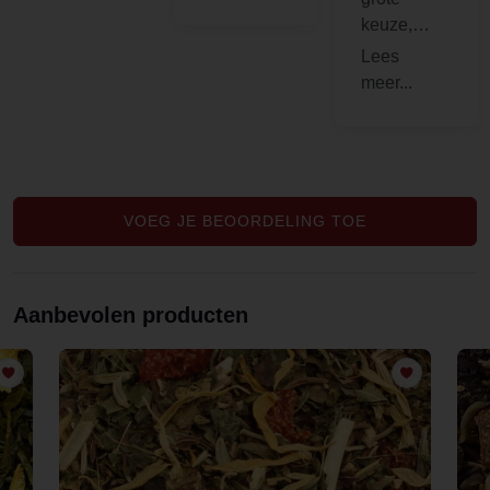
very
keuze,
satisfied
snelle en
with the
persoonlijk
product
e service
quality. Will
come back
for sure.
VOEG JE BEOORDELING TOE
Aanbevolen producten