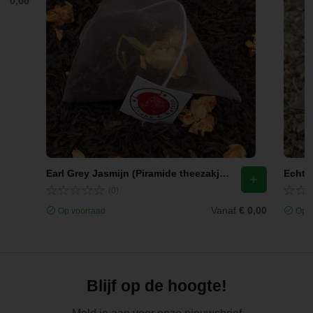
f
€ 0,00
Earl Grey Jasmijn (Piramide theezakjes)
Echte 
(0)
Vanaf
€ 0,00
Op voorraad
Op v
Blijf op de hoogte!