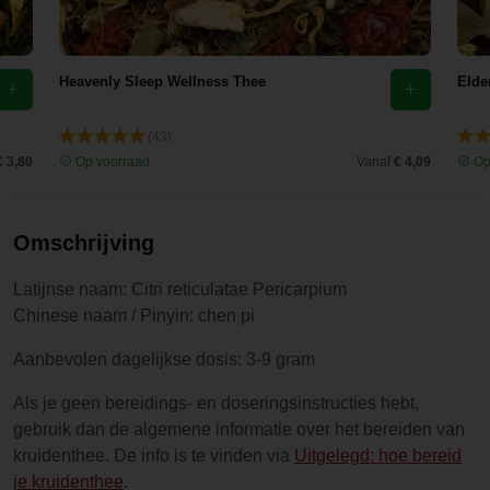
Heavenly Sleep Wellness Thee
Elde
(43)
€ 3,80
Op voorraad
Vanaf
€ 4,09
Op
Omschrijving
Latijnse naam: Citri reticulatae Pericarpium
Chinese naam / Pinyin: chen pi
Aanbevolen dagelijkse dosis: 3-9 gram
Als je geen bereidings- en doseringsinstructies hebt,
gebruik dan de algemene informatie over het bereiden van
kruidenthee. De info is te vinden via
Uitgelegd: hoe bereid
je kruidenthee
.