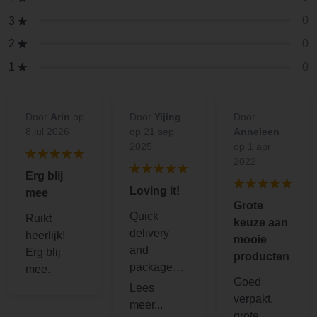
0
3
0
2
0
1
Door
Arin
op
Door
Yijing
Door
8 jul 2026
op 21 sep
Anneleen
2025
op 1 apr
2022
Erg blij
Loving it!
mee
Grote
Quick
Ruikt
keuze aan
delivery
heerlijk!
mooie
and
Erg blij
producten
package
mee.
Goed
with care. I
verpakt,
am also
grote