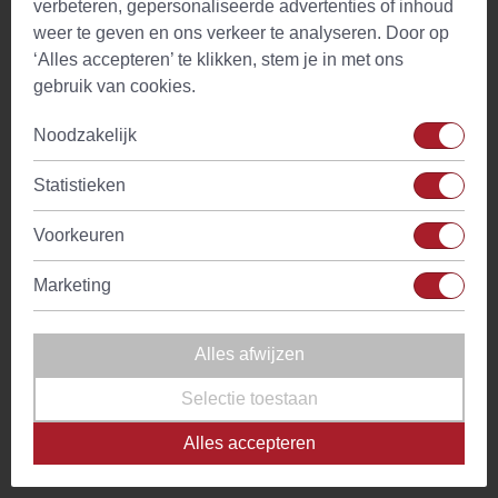
verbeteren, gepersonaliseerde advertenties of inhoud
weer te geven en ons verkeer te analyseren. Door op
Hoeveelheid
3-9 gr.
‘Alles accepteren’ te klikken, stem je in met ons
gebruik van cookies.
Zettijd
meekoken
Noodzakelijk
Temperatuur
100°C
water
Statistieken
Ingredienten
Mandarijnschil
Voorkeuren
Land
China
Marketing
Waarschuwing
Max. 9 gr. p/dg. Raadpleeg altijd een
dokter voor gebruik. Chinese TCM kruiden
Alles afwijzen
in het bijzonder zijn bedoeld voor
professionele natuurgeneeskundigen, TCM
Selectie toestaan
beoefenaars, en anderen, die de ervaring
en kennis machtig zijn benodigd voor veilig
Alles accepteren
gebruik.