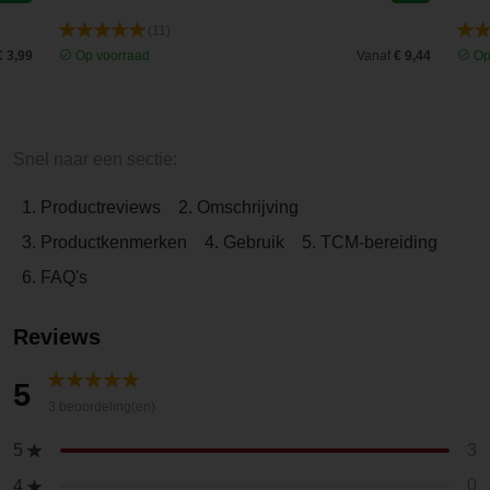
(11)
€ 3,99
Op voorraad
Vanaf
€ 9,44
Op
Snel naar een sectie:
1. Productreviews
2. Omschrijving
3. Productkenmerken
4. Gebruik
5. TCM-bereiding
6. FAQ's
Reviews
5
3 beoordeling(en)
3
5
0
4