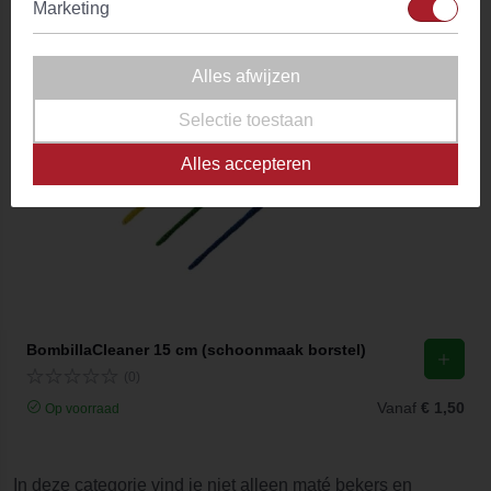
Marketing
Vanaf
€ 7,82
Op voorraad
Alles afwijzen
Selectie toestaan
Alles accepteren
BombillaCleaner 15 cm (schoonmaak borstel)
(0)
Vanaf
€ 1,50
Op voorraad
In deze categorie vind je niet alleen maté bekers en