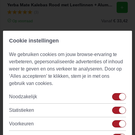
Yerba Mate Kalebas Rood met Leer/linnen + Aluminium Ring Chacult
(3)
Vanaf
€ 33,42
Op voorraad
Cookie instellingen
We gebruiken cookies om jouw browse-ervaring te
verbeteren, gepersonaliseerde advertenties of inhoud
weer te geven en ons verkeer te analyseren. Door op
‘Alles accepteren’ te klikken, stem je in met ons
gebruik van cookies.
Noodzakelijk
Statistieken
Voorkeuren
Bombilla voor Yerba Mate RVS 17.1 cm Traditioneel Chacult
(0)