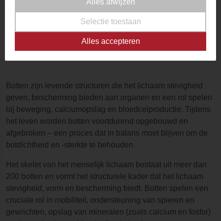
Alles afwijzen
gezondheidsclaims is vastgelegd volgens de Europese
Selectie toestaan
wetgeving. We zijn ons ervan bewust dat er meer kruiden
bestaan die traditioneel in verband worden gebracht met
Alles accepteren
deze toepassing, maar deze mogen wij wettelijk niet
benoemen of toelichten.
Botten zijn levende structuren die het lichaam stevigheid
geven, bescherming bieden aan organen en een rol spelen
bij beweging, calciumopslag en bloedcelproductie. Tijdens
het leven worden botten voortdurend opgebouwd en
afgebroken – een proces dat in balans moet blijven om de
botdichtheid en -sterkte te behouden.
Het skelet van het menselijk lichaam bestaat uit meer dan
200 botten en vormt het structurele kader dat het lichaam
stevigheid, vorm en bescherming biedt. Botten spelen een
cruciale rol in mobiliteit, ondersteuning van spieren en
gewrichten, opslag van mineralen (zoals calcium en fosfor)