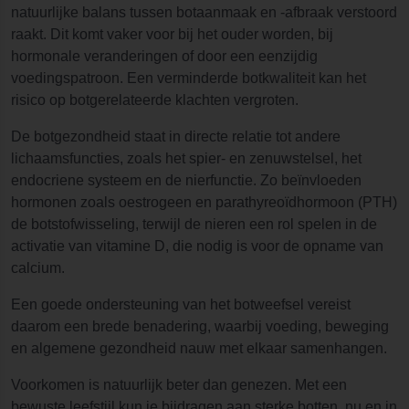
natuurlijke balans tussen botaanmaak en -afbraak verstoord
raakt. Dit komt vaker voor bij het ouder worden, bij
hormonale veranderingen of door een eenzijdig
voedingspatroon. Een verminderde botkwaliteit kan het
risico op botgerelateerde klachten vergroten.
De botgezondheid staat in directe relatie tot andere
lichaamsfuncties, zoals het spier- en zenuwstelsel, het
endocriene systeem en de nierfunctie. Zo beïnvloeden
hormonen zoals oestrogeen en parathyreoïdhormoon (PTH)
de botstofwisseling, terwijl de nieren een rol spelen in de
activatie van vitamine D, die nodig is voor de opname van
calcium.
Een goede ondersteuning van het botweefsel vereist
daarom een brede benadering, waarbij voeding, beweging
en algemene gezondheid nauw met elkaar samenhangen.
Voorkomen is natuurlijk beter dan genezen. Met een
bewuste leefstijl kun je bijdragen aan sterke botten, nu en in