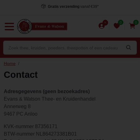
Gratis verzending
vanaf €39*
0
0
Home
/
Contact
Adresgegevens (geen bezoekadres)
Evans & Watson Thee- en Kruidenhandel
Annerweg 8
9467 PC Anloo
KVK-nummer 87356171
BTW-nummer NL864273381B01