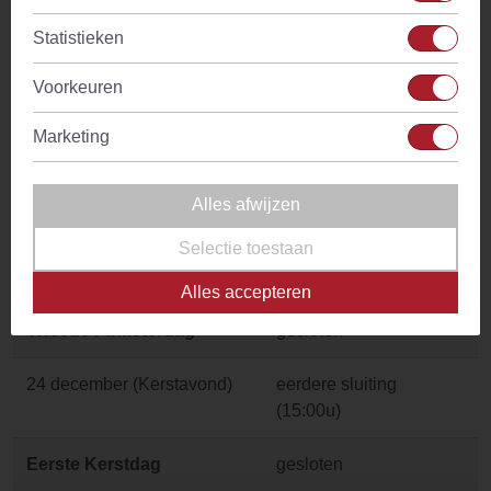
Goede Vrijdag
gesloten
Statistieken
Eerste Paasdag
gesloten
Voorkeuren
Tweede Paasdag
gesloten
Marketing
Koningsdag
gesloten
Alles afwijzen
Hemelvaartsdag
gesloten
Selectie toestaan
Eerste Pinksterdag
gesloten
Alles accepteren
Tweede Pinksterdag
gesloten
24 december (Kerstavond)
eerdere sluiting
(15:00u)
Eerste Kerstdag
gesloten