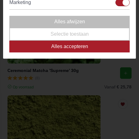
Marketing
Alles afwijzen
Selectie toestaan
Alles accepteren
Ceremonial Matcha 'Supreme' 30g
(8)
Vanaf
€ 25,78
Op voorraad