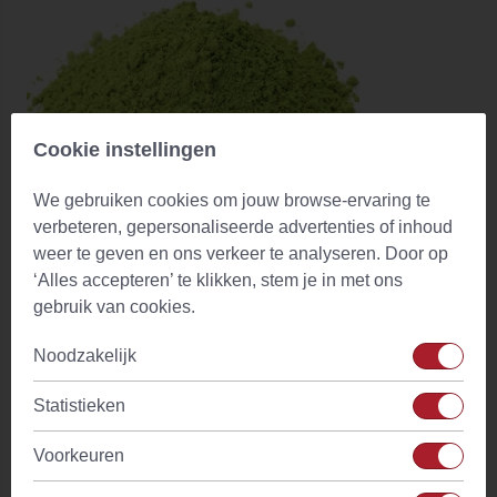
Cookie instellingen
We gebruiken cookies om jouw browse-ervaring te
verbeteren, gepersonaliseerde advertenties of inhoud
weer te geven en ons verkeer te analyseren. Door op
‘Alles accepteren’ te klikken, stem je in met ons
Matcha Poeder Cooking / Smoothies (Food grade)
gebruik van cookies.
(5)
Noodzakelijk
Vanaf
€ 3,82
Op voorraad
Statistieken
Voorkeuren