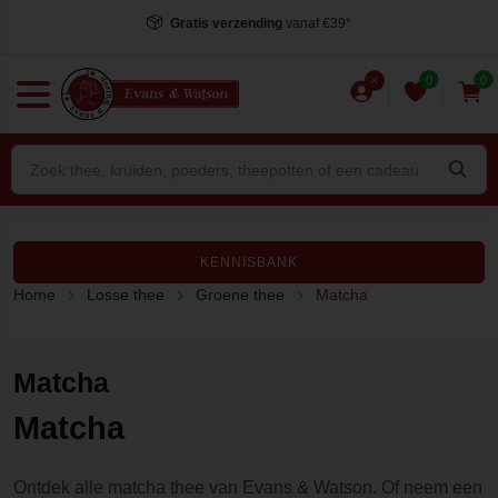
Gratis verzending
vanaf €39*
0
0
KENNISBANK
Home
Losse thee
Groene thee
Matcha
Matcha
Matcha
Ontdek alle matcha thee van Evans & Watson. Of neem een