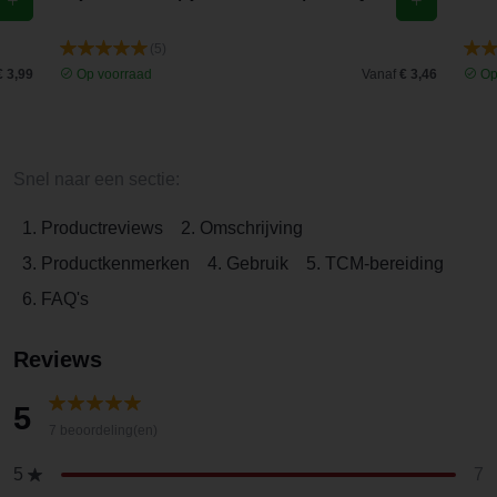
(5)
€ 3,99
Op voorraad
Vanaf
€ 3,46
Op
Snel naar een sectie:
1. Productreviews
2. Omschrijving
3. Productkenmerken
4. Gebruik
5. TCM-bereiding
6. FAQ's
Reviews
5
7 beoordeling(en)
7
5