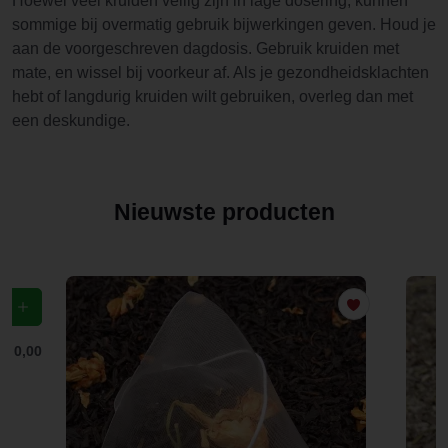
Hoewel veel kruiden veilig zijn in lage dosering, kunnen
sommige bij overmatig gebruik bijwerkingen geven. Houd je
aan de voorgeschreven dagdosis. Gebruik kruiden met
mate, en wissel bij voorkeur af. Als je gezondheidsklachten
hebt of langdurig kruiden wilt gebruiken, overleg dan met
een deskundige.
Nieuwste producten
f
€ 0,00