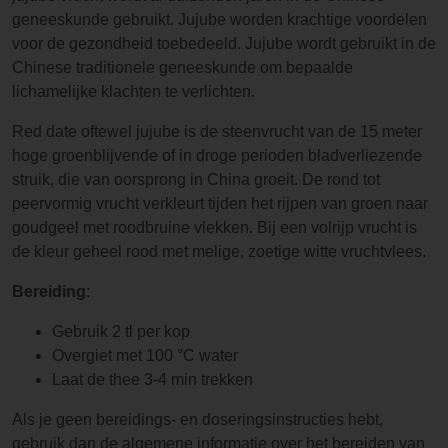
maar na
maar na
geneeskunde gebruikt. Jujube worden krachtige voordelen
een
een
voor de gezondheid toebedeeld. Jujube wordt gebruikt in de
kwartiertje
kwartiertje
Chinese traditionele geneeskunde om bepaalde
trekken in
trekken in
lichamelijke klachten te verlichten.
mijn
mijn
isoleerbeke
isoleerbeke
Red date oftewel jujube is de steenvrucht van de 15 meter
r was alles
r was alles
hoge groenblijvende of in droge perioden bladverliezende
heerlijk
heerlijk
struik, die van oorsprong in China groeit. De rond tot
zacht
zacht
peervormig vrucht verkleurt tijden het rijpen van groen naar
geworden.
geworden.
goudgeel met roodbruine vlekken. Bij een volrijp vrucht is
de kleur geheel rood met melige, zoetige witte vruchtvlees.
Bereiding
:
Gebruik 2 tl per kop
Overgiet met 100 °C water
Laat de thee 3-4 min trekken
Als je geen bereidings- en doseringsinstructies hebt,
gebruik dan de algemene informatie over het bereiden van