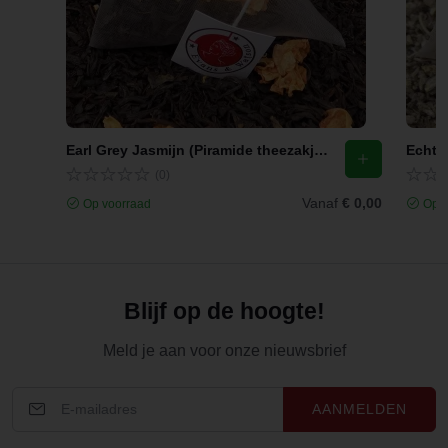
Earl Grey Jasmijn (Piramide theezakjes)
Echte 
(0)
Vanaf
€ 0,00
Op voorraad
Op v
Blijf op de hoogte!
Meld je aan voor onze nieuwsbrief
AANMELDEN