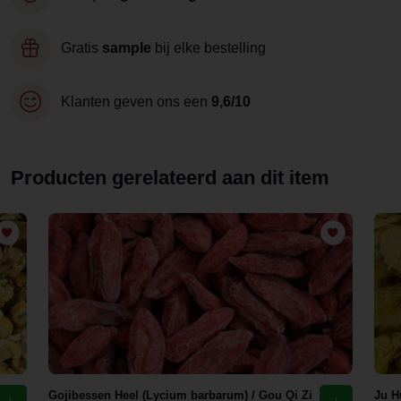
Gratis
sample
bij elke bestelling
Klanten geven ons een
9,6/10
Producten gerelateerd aan dit item
Gojibessen Heel (Lycium barbarum) / Gou Qi Zi
Ju H