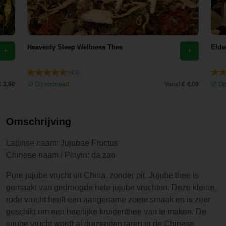
Snelle
als sneeuw
als sneeuw
verzending.
voor de zon
voor de zon
verdwijnen
verdwijnen
ook nog
ook nog
Heavenly Sleep Wellness Thee
Elde
eens heel
eens heel
lekker
lekker
(43)
zacht en
zacht en
€ 3,80
Op voorraad
Vanaf
€ 4,09
Op
toch
toch
smaakvol.
smaakvol.
Echt een
Echt een
Omschrijving
aanrader!
aanrader!
Bij het in
Bij het in
Latijnse naam: Jujubae Fructus
stukjes
stukjes
Chinese naam / Pinyin: da zao
snijden
snijden
dacht ik
dacht ik
Pure jujube vrucht uit China, zonder pit. Jujube thee is
wel dat ze
wel dat ze
gemaakt van gedroogde hele jujube vruchten. Deze kleine,
behoorlijk
behoorlijk
rode vrucht heeft een aangename zoete smaak en is zeer
hard
hard
geschikt om een heerlijke kruidenthee van te maken. De
waren,
waren,
jujube vrucht wordt al duizenden jaren in de Chinese