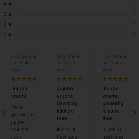
0
4
0
3
0
2
0
1
Door
Lianne
Door
Wilma
Door
Wilma
op 22 okt
op 17 sep
op 17 sep
2025
2025
2025
Jujube
Jujube
Jujube
vrucht
vrucht,
vrucht,
geweldig
geweldig
Deze
lekkere
lekkere
gedroogde
thee
thee
jujube
vrucht zijn
Ik heb al
Ik heb al
lekker
heel lang
heel lang