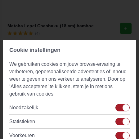
Matcha Lepel Chashaku (18 cm) bamboe
(4)
Vanaf
€ 3,41
Op voorraad
Cookie instellingen
Wil je de juiste matcha lepel kopen, dan heeft
We gebruiken cookies om jouw browse-ervaring te
evansnwatson.nl voldoende keuze. Tevens kan je met een
verbeteren, gepersonaliseerde advertenties of inhoud
matcha lepel gemakkelijk de laatste matcha klontjes pletten.
weer te geven en ons verkeer te analyseren. Door op
In tegenstelling tot de matcha lepel van RVS past een
‘Alles accepteren’ te klikken, stem je in met ons
chashaku perfect bij de andere matcha accessoires als de
gebruik van cookies.
chasen (matcha klopper), matcha kom (chawan) en
Noodzakelijk
natuurlijk de matcha zelf. Juist voor het maken van matcha
op de traditionele manier dan is een chashaku onmisbaar.
Statistieken
Je matcha maak je perfect met een matcha lepel.
Voorkeuren
De matcha lepel is precies goed qua dosage. Zo schep je