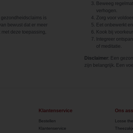
Beweeg regelmati
verhogen.
 gezondheidsclaims is
Zorg voor voldoe
van bewust dat er meer
Eet onbewerkt en 
t met deze toepassing,
Kook bij voorkeur
Integreer ontspan
of meditatie.
Disclaimer
: Een gezon
zijn belangrijk. Een v
Klantenservice
Ons ass
Bestellen
Losse th
Klantenservice
Theezakj