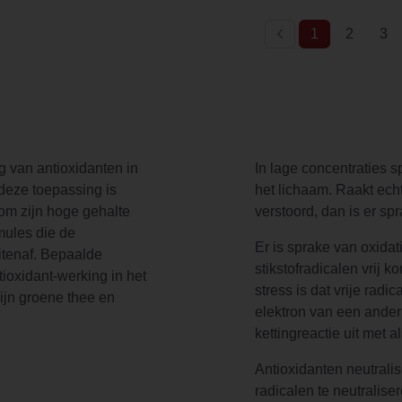
(current)
1
2
3
ng van antioxidanten in
In lage concentraties s
 deze toepassing is
het lichaam. Raakt echt
 om zijn hoge gehalte
verstoord, dan is er sp
mules die de
Er is sprake van oxidat
itenaf. Bepaalde
stikstofradicalen vrij 
tioxidant-werking in het
stress is dat vrije radi
ijn groene thee en
elektron van een ander
kettingreactie uit met 
Antioxidanten neutralis
radicalen te neutralise