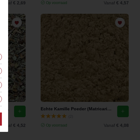
Vanaf
€ 2,69
Vanaf
€ 4,57
Op voorraad
Tulsi Thee / Heilige Basilicum Kruid Gesneden (Ocimum tenuiflorum)
Echte Kamille Poeder (Matricaria recutita)
(2)
Vanaf
€ 4,52
Vanaf
€ 4,08
Op voorraad