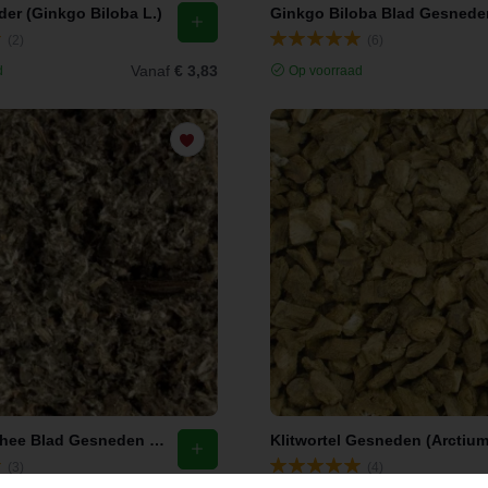
er (Ginkgo Biloba L.)
(2)
(6)
Vanaf
€ 3,83
d
Op voorraad
Grote Klis Thee Blad Gesneden (Arctium lappa)
(3)
(4)