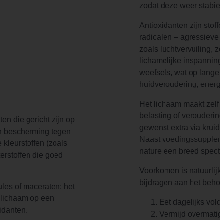
zodat deze weer stabiel
Antioxidanten zijn stoff
radicalen – agressieve
zoals luchtvervuiling, z
lichamelijke inspannin
weefsels, wat op lange
huidveroudering, energ
Het lichaam maakt zelf
belasting of verouderin
n die gericht zijn op
gewenst extra via kru
en bescherming tegen
Naast voedingssupplem
 kleurstoffen (zoals
nature een breed spect
terstoffen die goed
Voorkomen is natuurlijk
bijdragen aan het behou
sules of maceraten: het
r lichaam op een
Eet dagelijks vol
idanten.
Vermijd overmatig