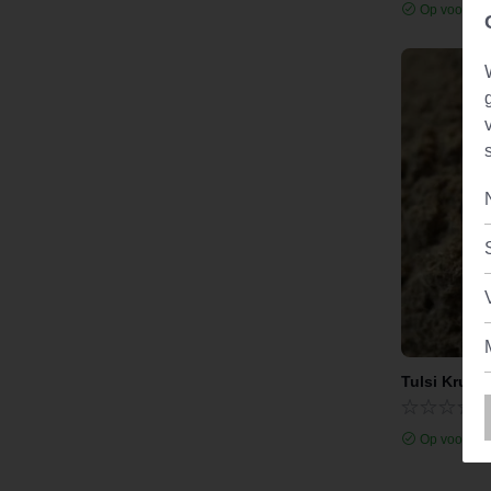
Op voorraa
Tulsi Kruid
Op voorraa