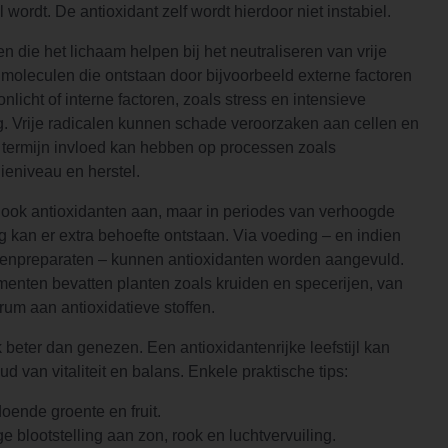
 wordt. De antioxidant zelf wordt hierdoor niet instabiel.
en die het lichaam helpen bij het neutraliseren van vrije
 moleculen die ontstaan door bijvoorbeeld externe factoren
onlicht of interne factoren, zoals stress en intensieve
g. Vrije radicalen kunnen schade veroorzaken aan cellen en
 termijn invloed kan hebben op processen zoals
ieniveau en herstel.
 ook antioxidanten aan, maar in periodes van verhoogde
g kan er extra behoefte ontstaan. Via voeding – en indien
idenpreparaten – kunnen antioxidanten worden aangevuld.
enten bevatten planten zoals kruiden en specerijen, van
rum aan antioxidatieve stoffen.
 beter dan genezen. Een antioxidantenrijke leefstijl kan
d van vitaliteit en balans. Enkele praktische tips:
doende groente en fruit.
e blootstelling aan zon, rook en luchtvervuiling.