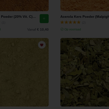
Camu Camu Poeder (20% Vit. C) (Mycaria dubia)
(1)
(2)
Vanaf
€ 10,40
d
Op voorraad