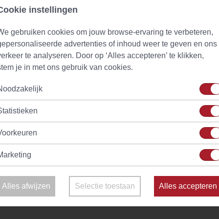
Vanaf
€ 2,40
d
Op voorraad
Cookie instellingen
We gebruiken cookies om jouw browse-ervaring te verbeteren,
gepersonaliseerde advertenties of inhoud weer te geven en ons
verkeer te analyseren. Door op ‘Alles accepteren’ te klikken,
stem je in met ons gebruik van cookies.
Noodzakelijk
Statistieken
Voorkeuren
Marketing
 Poeder
(0)
(22)
Alles afwijzen
Selectie toestaan
Alles accepteren
Vanaf
€ 2,77
d
Op voorraad