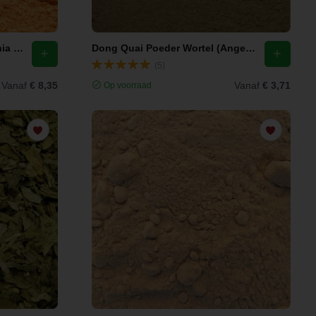
Acerola Kers Poeder (Malpighia Glabra)
Dong Quai Poeder Wortel (Angelica sinensis) / Dang Gui
(5)
Vanaf
€ 8,35
Vanaf
€ 3,71
Op voorraad