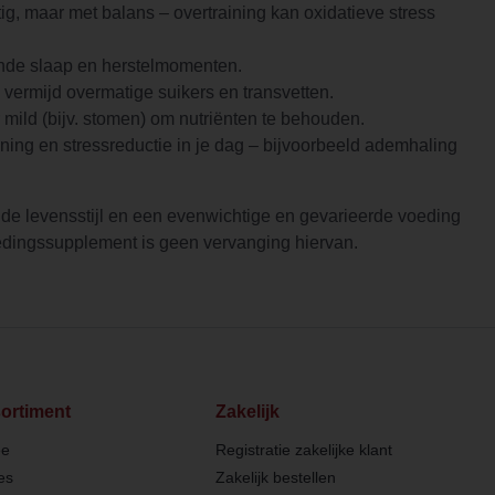
g, maar met balans – overtraining kan oxidatieve stress
nde slaap en herstelmomenten.
vermijd overmatige suikers en transvetten.
 mild (bijv. stomen) om nutriënten te behouden.
ning en stressreductie in je dag – bijvoorbeeld ademhaling
de levensstijl en een evenwichtige en gevarieerde voeding
oedingssupplement is geen vervanging hiervan.
ortiment
Zakelijk
ee
Registratie zakelijke klant
es
Zakelijk bestellen