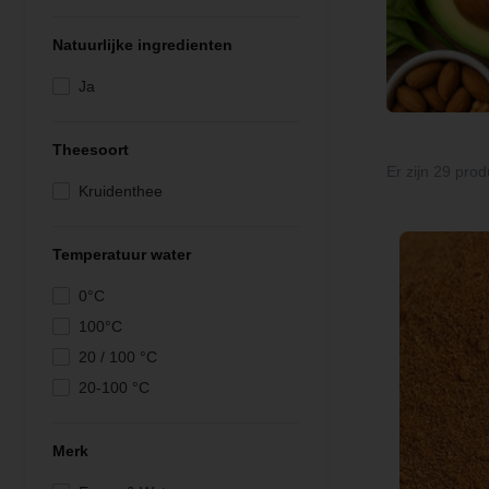
Natuurlijke ingredienten
Ja
Theesoort
Er zijn 29 prod
Kruidenthee
Temperatuur water
0°C
100°C
20 / 100 °C
20-100 °C
20/100°C
Meekoken
Merk
n.v.t.