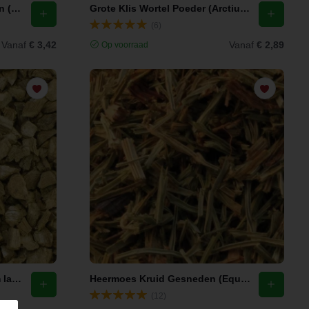
Ginkgo Biloba Blad Gesneden (Ginkgo Biloba L.)
Grote Klis Wortel Poeder (Arctium Lappa)
(6)
Vanaf
€ 3,42
Vanaf
€ 2,89
Op voorraad
Klitwortel Gesneden (Arctium lappa)
Heermoes Kruid Gesneden (Equisetum arvense)
(12)