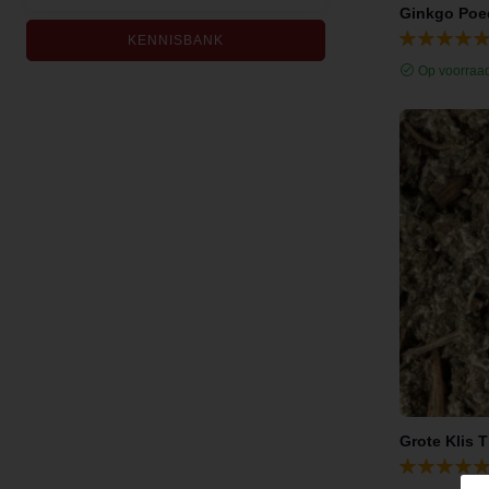
Ginkgo Poed
KENNISBANK
Op voorraa