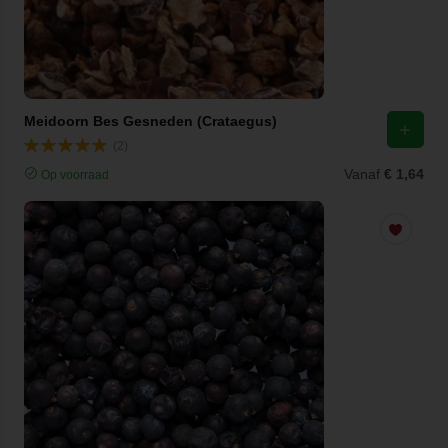
Meidoorn Bes Gesneden (Crataegus)
(2)
Vanaf
€ 1,64
Op voorraad