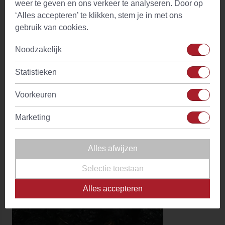
weer te geven en ons verkeer te analyseren. Door op
‘Alles accepteren’ te klikken, stem je in met ons
gebruik van cookies.
Noodzakelijk
Statistieken
Voorkeuren
Marketing
Goji-bes Poeder (spray dried) (Lycium barbarum)
(1)
Alles afwijzen
Vanaf
€ 14,10
Op voorraad
Selectie toestaan
Alles accepteren