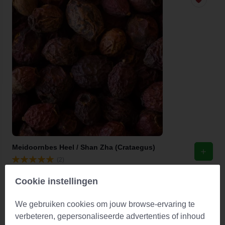
Meidoornbes Heel / Shan Zha (Crataegus)
(2)
Vanaf
€ 1,65
Op voorraad
Cookie instellingen
We gebruiken cookies om jouw browse-ervaring te
verbeteren, gepersonaliseerde advertenties of inhoud