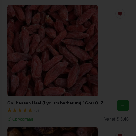
Gojibessen Heel (Lycium barbarum) / Gou Qi Zi
(5)
Vanaf
€ 3,46
Op voorraad