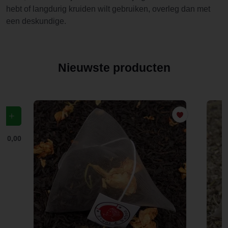
hebt of langdurig kruiden wilt gebruiken, overleg dan met
een deskundige.
Nieuwste producten
f
€ 0,00