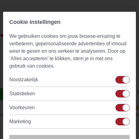
Vergelijkbare producten
Cookie instellingen
We gebruiken cookies om jouw browse-ervaring te
verbeteren, gepersonaliseerde advertenties of inhoud
weer te geven en ons verkeer te analyseren. Door op
‘Alles accepteren’ te klikken, stem je in met ons
gebruik van cookies.
Noodzakelijk
Bai Shao / Chinese pioen wortel
Bai 
Statistieken
Voorkeuren
(8)
€ 6,70
Op voorraad
Vanaf
€ 7,34
Op
Marketing
Productkenmerken