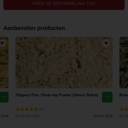
VOEG JE BEOORDELING TOE
Aanbevolen producten
Slippery Elm / Rode Iep Poeder (Ulmus Rubra)
Bran
(28)
€ 9,44
Op voorraad
Vanaf
€ 8,13
Op