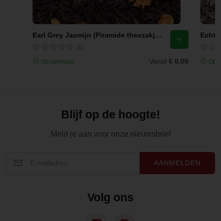
Earl Grey Jasmijn (Piramide theezakjes)
Echte 
(0)
Vanaf
€ 0,00
Op voorraad
Op v
Blijf op de hoogte!
Meld je aan voor onze nieuwsbrief
AANMELDEN
Volg ons