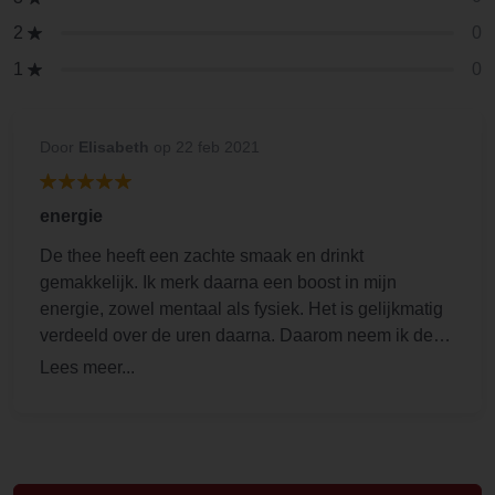
0
2
0
1
Door
Elisabeth
op 22 feb 2021
energie
De thee heeft een zachte smaak en drinkt
gemakkelijk. Ik merk daarna een boost in mijn
energie, zowel mentaal als fysiek. Het is gelijkmatig
verdeeld over de uren daarna. Daarom neem ik deze
thee alleen wat vroeger in de dag en zeker niet in de
avond. Er is veel over te lezen en ik verwijs verder
naar google voor meer info.