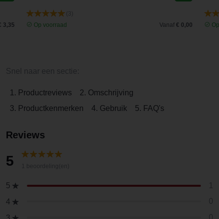
(3)
€ 3,35
Op voorraad
Vanaf
€ 0,00
Op
Snel naar een sectie:
1. Productreviews
2. Omschrijving
3. Productkenmerken
4. Gebruik
5. FAQ's
Reviews
5
1 beoordeling(en)
1
5
0
4
0
3