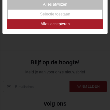
Alles afwijzen
Yerba Maté Erva Mate de Chimarrão Nativa Brazil
(0)
Selectie toestaan
Vanaf
€ 2,14
Op voorraad
Alles accepteren
Blijf op de hoogte!
Meld je aan voor onze nieuwsbrief
AANMELDEN
Volg ons