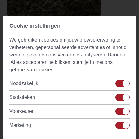
Yerba Maté Canarias Brazil
Cookie instellingen
(0)
We gebruiken cookies om jouw browse-ervaring te
Vanaf
€ 1,84
Op voorraad
verbeteren, gepersonaliseerde advertenties of inhoud
weer te geven en ons verkeer te analyseren. Door op
‘Alles accepteren’ te klikken, stem je in met ons
gebruik van cookies.
Noodzakelijk
Statistieken
Voorkeuren
Marketing