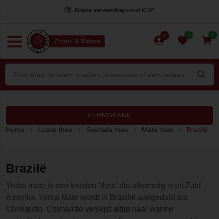
Gratis verzending
vanaf €39*
0
0
KENNISBANK
Home
Losse thee
Speciale thee
Maté thee
Brazilë
Brazilë
Yerba mate is een kruiden-‘thee’ die afkomstig is uit Zuid
Amerika. Yerba Mate wordt in Brazilië aangeduid als
Chimarrão. Chimarrão verwijst altijd naar warme