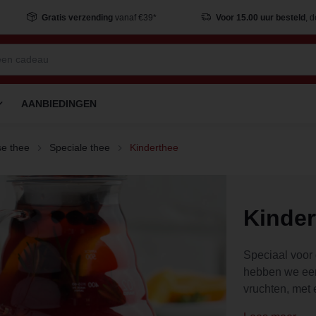
Gratis verzending
vanaf €39*
Voor 15.00 uur besteld
, 
AANBIEDINGEN
e thee
Speciale thee
Kinderthee
Kinder
Speciaal voor
hebben we een
vruchten, met e