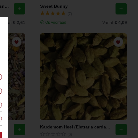
Citroenmelisse Thee Blad Gesneden (melissa officinalis)
Sweet Bunny
(7)
Vanaf
€ 2,61
Vanaf
€ 4,09
Op voorraad
Kardemom Heel (Elettaria cardamomum)
(0)