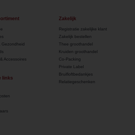
ortiment
Zakelijk
ee
Registratie zakelijke klant
es
Zakelijk bestellen
& Gezondheid
Thee groothandel
ds
Kruiden groothandel
& Accessoires
Co-Packing
Private Label
Bruifloftbedankjes
 links
Relatiegeschenken
osten
aars