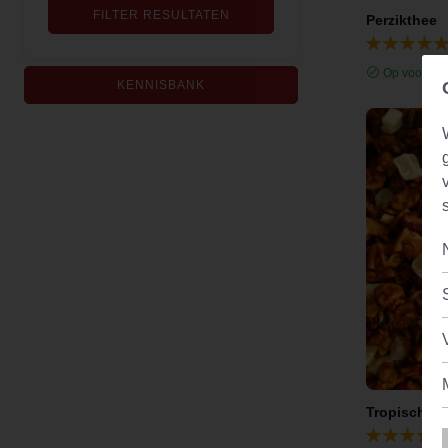
FILTER RESULTATEN
Perzikthee
Op voorraa
KENNISBANK
Tropische v