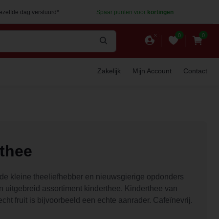
dezelfde dag verstuurd*
Spaar punten voor
kortingen
0
0
Zakelijk
Mijn Account
Contact
thee
 de kleine theeliefhebber en nieuwsgierige opdonders
 uitgebreid assortiment kinderthee. Kinderthee van
cht fruit is bijvoorbeeld een echte aanrader. Cafeïnevrij.