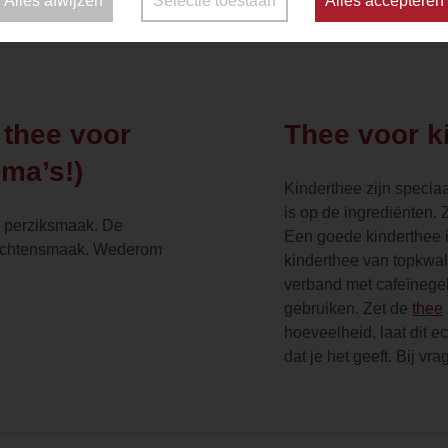
Alles afwijzen
Selectie toestaan
Alles accepteren
Vanaf
€ 3,52
d
Op voorraad
 thee voor
Thee voor k
oma’s!)
Kinderthee zijn speciaa
is op de ingrediënten. 
ke perziksmaak. De
Een goede kinderthee is
ruchtensmaak. Wederom
kinderthee van topkwalit
verband met cafeïnegeh
gebruiken. Zet de
thee
hoeveelheid, laat dit e
dat je het geeft. Bij v