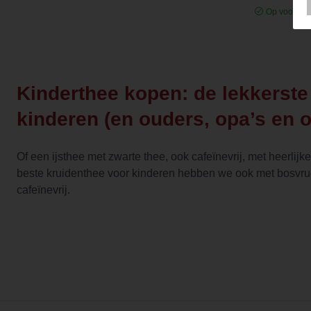
Op voorraa
Kinderthee kopen: de lekkerste
kinderen (en ouders, opa’s en 
Of een ijsthee met zwarte thee, ook cafeïnevrij, met heerlij
beste kruidenthee voor kinderen hebben we ook met bosv
cafeïnevrij.