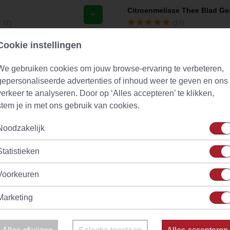
(7)
(17)
Vanaf
€ 4,09
d
Op voorraad
Cookie instellingen
We gebruiken cookies om jouw browse-ervaring te verbeteren,
gepersonaliseerde advertenties of inhoud weer te geven en ons
verkeer te analyseren. Door op ‘Alles accepteren’ te klikken,
stem je in met ons gebruik van cookies.
Noodzakelijk
Statistieken
Voorkeuren
Marketing
ruchtenthee
Familie kruidenthee No. 1
(4)
(2)