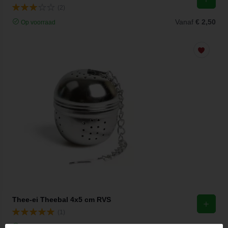
(2)
Vanaf
€ 2,50
Op voorraad
Thee-ei Theebal 4x5 cm RVS
(1)
Vanaf
€ 2,96
Op voorraad