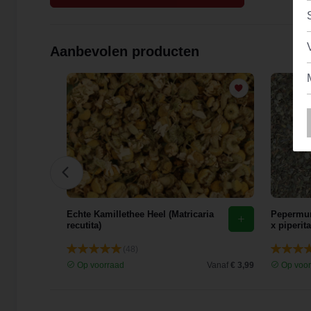
Aanbevolen producten
Tilia
Echte Kamillethee Heel (Matricaria
Pepermun
recutita)
x piperita
(48)
Vanaf
€ 5,80
Op voorraad
Vanaf
€ 3,99
Op voor