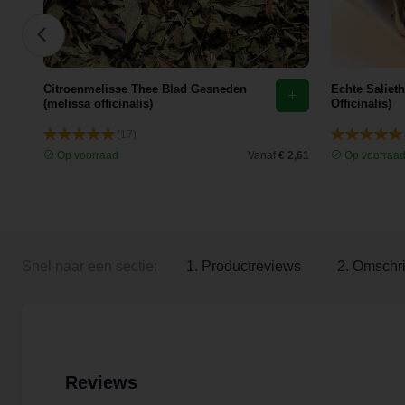
Citroenmelisse Thee Blad Gesneden
Echte Saliet
(melissa officinalis)
Officinalis)
(17)
 3,92
Op voorraad
Vanaf
€ 2,61
Op voorraa
Snel naar een sectie:
1. Productreviews
2. Omschri
Reviews