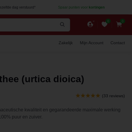
dezelfde dag verstuurd*
Spaar punten voor
kortingen
0
0
Zakelijk
Mijn Account
Contact
hee (urtica dioica)
(33 reviews)
maceutische kwaliteit en gegarandeerde maximale werking
 100% puur en zuiver.