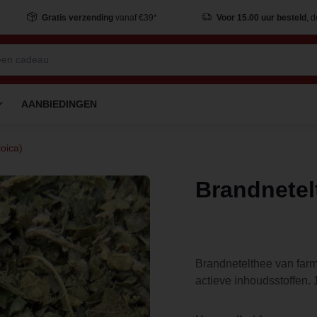
Gratis verzending
vanaf €39*
Voor 15.00 uur besteld
, 
AANBIEDINGEN
ioica)
Brandnetelt
Brandnetelthee van far
actieve inhoudsstoffen.