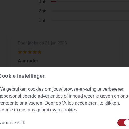
3
2
1
Door
jacky
op 21 jan 2026
Aanrader
Een thee die ik elke ochtend neem voor
Cookie instellingen
ontgiften van mijn lichaam. Goede smaak en
top kwaliteit
We gebruiken cookies om jouw browse-ervaring te verbeteren,
gepersonaliseerde advertenties of inhoud weer te geven en ons
verkeer te analyseren. Door op ‘Alles accepteren’ te klikken,
stem je in met ons gebruik van cookies.
Noodzakelijk