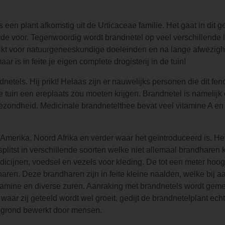
 een plant afkomstig uit de Urticaceae familie. Het gaat in dit 
rde voor. Tegenwoordig wordt brandnetel op veel verschillende
uikt voor natuurgeneeskundige doeleinden en na lange afwezig
 is in feite je eigen complete drogisterij in de tuin!
tels. Hij prikt! Helaas zijn er nauwelijks personen die dit fe
ke tuin een ereplaats zou moeten krijgen. Brandnetel is namelij
gezondheid. Medicinale brandnetelthee bevat veel vitamine A en
-Amerika, Noord Afrika en verder waar het geïntroduceerd is. H
plitst in verschillende soorten welke niet allemaal brandharen
icijnen, voedsel en vezels voor kleding. De tot een meter ho
haren. Deze brandharen zijn in feite kleine naalden, welke bij a
tamine en diverse zuren. Aanraking met brandnetels wordt geme
 waar zij geteeld wordt wel groeit, gedijt de brandnetelplant ech
ke grond bewerkt door mensen.