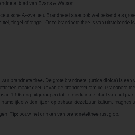
randnetel blad van Evans & Watson!
utische A-kwaliteit. Brandnetel staat ook wel bekend als grote
, nittel, tingel of tengel. Onze brandnetelthee is van uitstekend
an brandnetelthee. De grote brandnetel (urtica dioica) is een va
 effecten maakt deel uit van de brandnetel familie. Brandnetelt
is in 1996 nog uitgeroepen tot tot medicinale plant van het jaar.
 namelijk eiwitten, ijzer, oplosbaar kiezelzuur, kalium, magnes
igen.
Tip
: bouw het drinken van brandnetelthee rustig op.