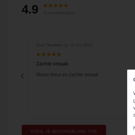
4.9
33 beoordeling(en)
Door
Yvonne
op 16 mrt 2026
Zachte smaak
tje
Mooie kleur en zachte smaak
d.
VOEG JE BEOORDELING TOE