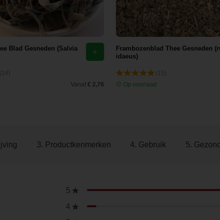
hee Blad Gesneden (Salvia
Frambozenblad Thee Gesneden (
idaeus)
(24)
(15)
d
Vanaf
€ 2,76
Op voorraad
jving
3. Productkenmerken
4. Gebruik
5. Gezon
5
4