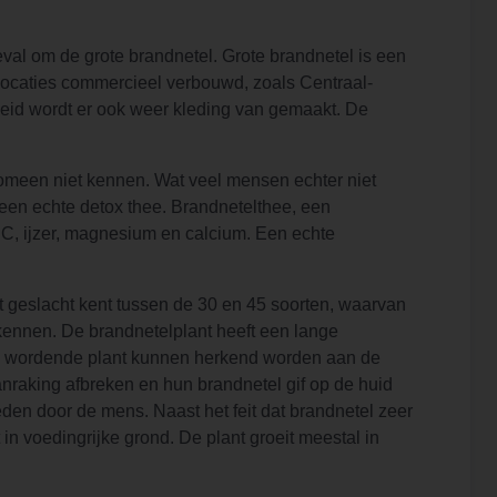
geval om de grote brandnetel. Grote brandnetel is een
 locaties commercieel verbouwd, zoals Centraal-
heid wordt er ook weer kleding van gemaakt. De
nomeen niet kennen. Wat veel mensen echter niet
k een echte detox thee. Brandnetelthee, een
 C, ijzer, magnesium en calcium. Een echte
et geslacht kent tussen de 30 en 45 soorten, waarvan
 kennen. De brandnetelplant heeft een lange
og wordende plant kunnen herkend worden aan de
anraking afbreken en hun brandnetel gif op de huid
den door de mens. Naast het feit dat brandnetel zeer
t in voedingrijke grond. De plant groeit meestal in