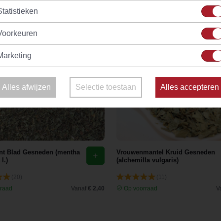
Statistieken
Voorkeuren
Marketing
Alles afwijzen
Selectie toestaan
Alles accepteren
t Blad Gesneden (mentha
Vrouwenmantel Kruid Gesneden
 l.)
(alchemilla vulgaris)
(20)
(11)
raad
Vanaf
€ 2,40
Op voorraad
V