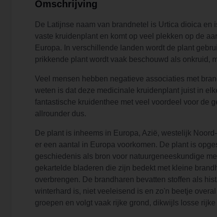
Omschrijving
De Latijnse naam van brandnetel is Urtica dioica en is
vaste kruidenplant en komt op veel plekken op de aa
Europa. In verschillende landen wordt de plant gebr
prikkende plant wordt vaak beschouwd als onkruid, maar
Veel mensen hebben negatieve associaties met brandne
weten is dat deze medicinale kruidenplant juist in el
fantastische kruidenthee met veel voordeel voor de 
allrounder dus.
De plant is inheems in Europa, Azië, westelijk Noord
er een aantal in Europa voorkomen. De plant is opges
geschiedenis als bron voor natuurgeneeskundige med
gekartelde bladeren die zijn bedekt met kleine brand
overbrengen. De brandharen bevatten stoffen als his
winterhard is, niet veeleisend is en zo'n beetje overal
groepen en volgt vaak rijke grond, dikwijls losse rij