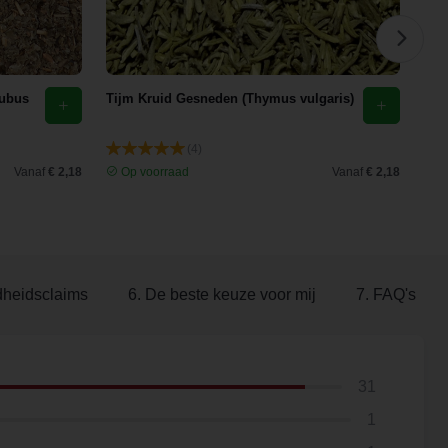
rubus
Tijm Kruid Gesneden (Thymus vulgaris)
Paa
(Ta
(4)
Vanaf
€ 2,18
Op voorraad
Vanaf
€ 2,18
O
dheidsclaims
6. De beste keuze voor mij
7. FAQ's
31
1