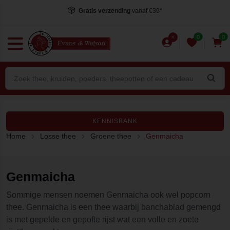
Gratis verzending
vanaf €39*
0
0
KENNISBANK
Home
Losse thee
Groene thee
Genmaicha
Genmaicha
Sommige mensen noemen Genmaicha ook wel popcorn
thee. Genmaicha is een thee waarbij banchablad gemengd
is met gepelde en gepofte rijst wat een volle en zoete