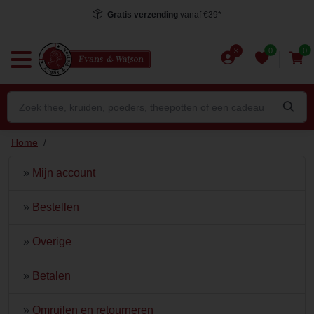
Gratis verzending
vanaf €39*
0
0
Home
/
»
Mijn account
»
Bestellen
»
Overige
»
Betalen
»
Omruilen en retourneren