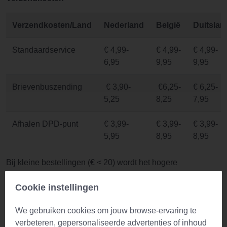
Verzendkosten/Land
Nederland
België
Duitslan
Standaardservice
€ 4,99-
€ 4,99-
€ 4,99-
6,95
9,95
9,95
Brievenbuszending
€ 3,90-
€6,25-
€ 6,25-
5,25
8,25
7,95
Afhalen DPD-punt
€ 3,99-
€ 3,99-
€ 3,99-
5,95
8,95
8,95
Bij kleine bestellingen (€ < 20) wordt het hogere
verzendtarief aangeslagen. Het lage verzendtarief is van
toepassing tot het gratis verzendbedrag.
Cookie instellingen
Gratis verzending
We gebruiken cookies om jouw browse-ervaring te
verbeteren, gepersonaliseerde advertenties of inhoud