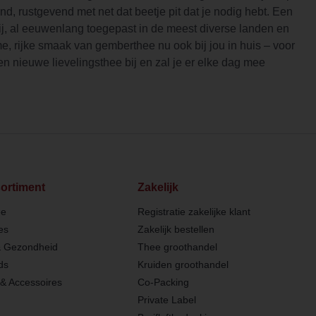
d, rustgevend met net dat beetje pit dat je nodig hebt. Een
ij, al eeuwenlang toegepast in de meest diverse landen en
, rijke smaak van gemberthee nu ook bij jou in huis – voor
een nieuwe lievelingsthee bij en zal je er elke dag mee
ortiment
Zakelijk
ee
Registratie zakelijke klant
es
Zakelijk bestellen
& Gezondheid
Thee groothandel
ds
Kruiden groothandel
& Accessoires
Co-Packing
Private Label