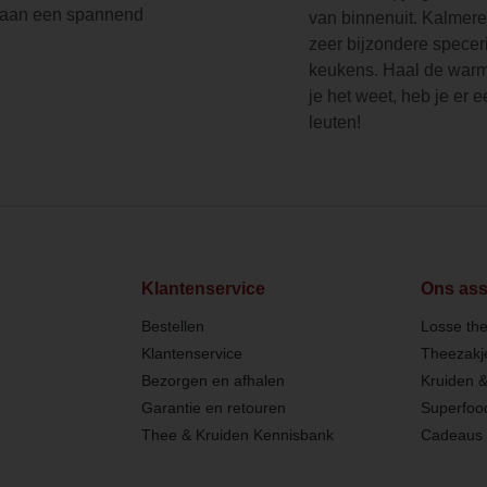
d aan een spannend
van binnenuit. Kalmeren
zeer bijzondere specer
keukens. Haal de warme
je het weet, heb je er 
leuten!
Klantenservice
Ons ass
Bestellen
Losse th
Klantenservice
Theezakj
Bezorgen en afhalen
Kruiden 
Garantie en retouren
Superfoo
Thee & Kruiden Kennisbank
Cadeaus 