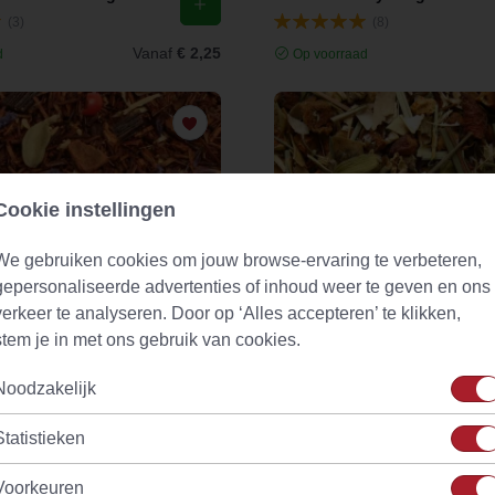
(3)
(8)
Vanaf
€ 2,25
d
Op voorraad
Cookie instellingen
We gebruiken cookies om jouw browse-ervaring te verbeteren,
gepersonaliseerde advertenties of inhoud weer te geven en ons
verkeer te analyseren. Door op ‘Alles accepteren’ te klikken,
stem je in met ons gebruik van cookies.
Noodzakelijk
Chai Zanzibar Surprise Ayurvedische Thee
Statistieken
(18)
(15)
Vanaf
€ 4,70
Voorkeuren
d
Op voorraad