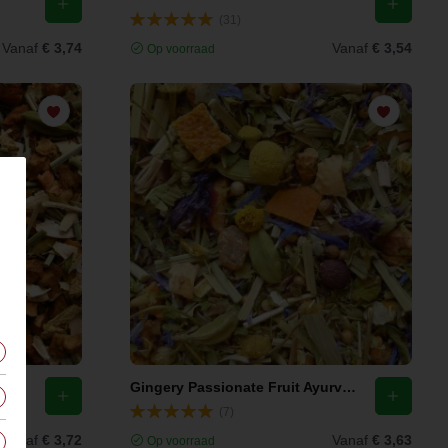
(31)
Vanaf
€ 3,74
Vanaf
€ 3,54
Op voorraad
Men's Dream Gingery Ginseng Party Ayurvedische Thee
Gingery Passionate Fruit Ayurvedische Thee
(7)
Vanaf
€ 3,72
Vanaf
€ 3,63
Op voorraad