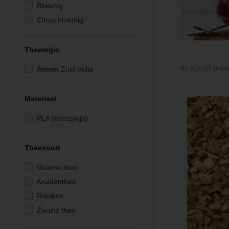
Bloemig
Citrus bloemig
Citrus fruitig
Citrus verfrissend
Theeregio
Fruitig
Er zijn 18 prod
Assam Zuid India
Vol zoetig
Zoet aromatisch
Materiaal
PLA (theezakje)
Theesoort
Groene thee
Kruidenthee
Rooibos
Zwarte thee