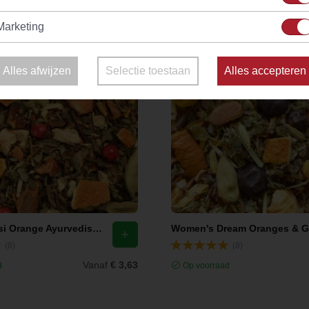
Marketing
Alles afwijzen
Selectie toestaan
Alles accepteren
Gingery Tulsi Orange Ayurvedische Thee
(8)
(8)
Vanaf
€ 3,63
d
Op voorraad