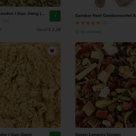
Gember Gesneden / Gan Jiang (Zingiber officinale)
(15)
(2)
Vanaf
€ 2,18
d
Op voorraad
der / Gan Jiang
Green Lemony Ginger