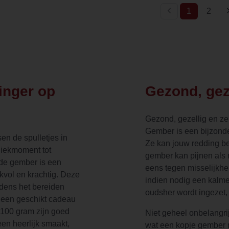
(current)
1
2
inger op
Gezond, gez
Gezond, gezellig en zel
Gember is een bijzonde
sen de spulletjes in
Ze kan jouw redding be
niekmoment tot
gember kan pijnen als 
de gember is een
eens tegen misselijkhe
kvol en krachtig. Deze
indien nodig een kalme
jdens het bereiden
oudsher wordt ingezet,
t een geschikt cadeau
 100 gram zijn goed
Niet geheel onbelangrij
een heerlijk smaakt,
wat een kopje gember 