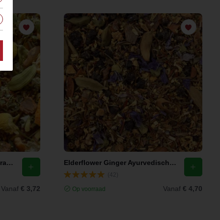
Women's Dream Oranges & Grapefruits Ayurvedische Thee
Elderflower Ginger Ayurvedische Thee
(42)
Vanaf
€ 3,72
Vanaf
€ 4,70
Op voorraad