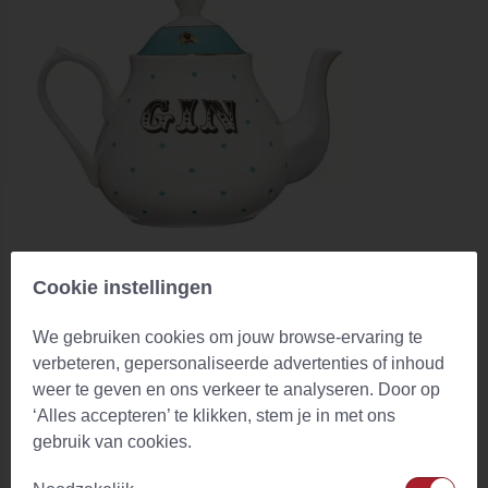
Cookie instellingen
Theepot Gin 1.6 ltr (giftbox) Yvonne Ellen
(0)
We gebruiken cookies om jouw browse-ervaring te
Vanaf
€ 46,45
Op voorraad
verbeteren, gepersonaliseerde advertenties of inhoud
weer te geven en ons verkeer te analyseren. Door op
‘Alles accepteren’ te klikken, stem je in met ons
gebruik van cookies.