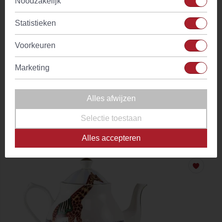
Noodzakelijk
Statistieken
Voorkeuren
Marketing
Alles afwijzen
Theepot 1.6 ltr Zebra & Parrot (giftbox) Yvonne Ellen
Selectie toestaan
(0)
Alles accepteren
Vanaf
€ 46,45
Op voorraad