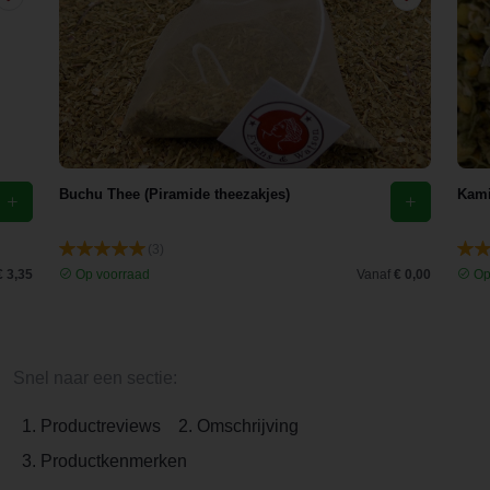
Buchu Thee (Piramide theezakjes)
Kami
(3)
€ 3,35
Op voorraad
Vanaf
€ 0,00
Op
Snel naar een sectie:
1. Productreviews
2. Omschrijving
3. Productkenmerken