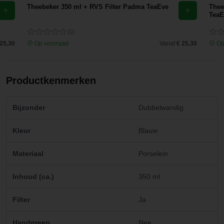
Theebeker 350 ml + RVS Filter Padma TeaEve
Thee
TeaE
(0)
 25,30
Op voorraad
Vanaf
€ 25,30
Op
Productkenmerken
Bijzonder
Dubbelwandig
Kleur
Blauw
Materiaal
Porselein
Inhoud (ca.)
350 ml
Filter
Ja
Handgreep
Nee