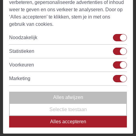
verbeteren, gepersonaliseerde advertenties of inhoud
vastpakken want de buitenkant wordt nooit (te) heet. Met de
weer te geven en ons verkeer te analyseren. Door op
brede theezeef van roestvrijstaal is Theebeker TeaEve
‘Alles accepteren’ te klikken, stem je in met ons
Luna Blue ideaal om je heerlijke losse thee mee te
gebruik van cookies.
zetten. Leun achterover en laat de dag uitkeren met een
thee en geniet van de rust.
Noodzakelijk
Theebeker TEAEVE is qua kwaliteit, uiterlijk en
Statistieken
functionaliteit uitstekend te noemen. TeaEve Luna Blue
theebeker van Eigenart heeft een inhoud van 350 ml en
Voorkeuren
houdt als thermosbeker (dubbelwandig porselein) de thee
langer warm. Bovendien heeft de mok een uitneembare
Marketing
zeef voor losse thee en een
TIP
porseleinen deksel om de
warmte in de beker te houden. Daarmee is de mok perfect
om de thee zowel binnen, maar ook buiten te drinken. Ook
Alles afwijzen
als het geen aangename temperatuur buiten is!
Selectie toestaan
Kleur/motief: "Luna Blue"
Alles accepteren
Inhoud: 1 mok verpakt in geschenkdoos
Materiaal: dubbelwandig porselein (thermo-effect),