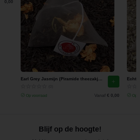
f
€ 0,00
Earl Grey Jasmijn (Piramide theezakjes)
Echte 
(0)
Vanaf
€ 0,00
Op voorraad
Op v
Blijf op de hoogte!