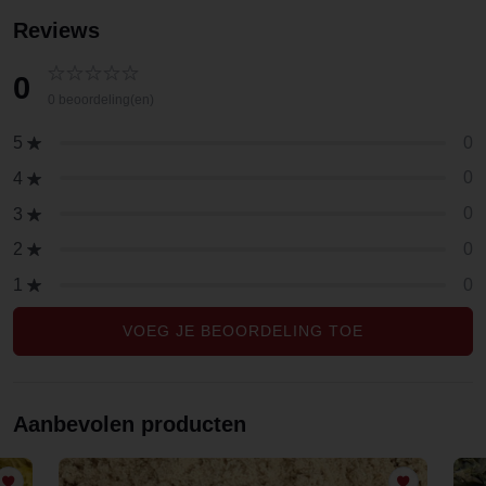
Reviews
0
0 beoordeling(en)
0
5
0
4
0
3
0
2
0
1
VOEG JE BEOORDELING TOE
Aanbevolen producten