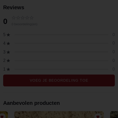
Reviews
0
0 beoordeling(en)
0
5
0
4
0
3
0
2
0
1
VOEG JE BEOORDELING TOE
Aanbevolen producten