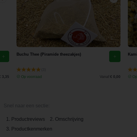
Buchu Thee (Piramide theezakjes)
Kami
(3)
€ 3,35
Op voorraad
Vanaf
€ 0,00
Op
Snel naar een sectie:
1. Productreviews
2. Omschrijving
3. Productkenmerken