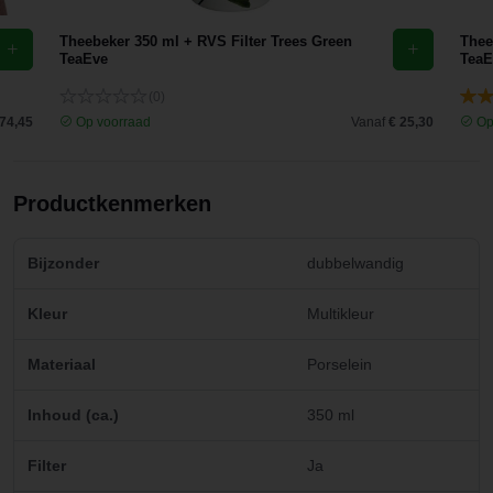
Theebeker 350 ml + RVS Filter Trees Green
Thee
TeaEve
TeaE
(0)
 74,45
Op voorraad
Vanaf
€ 25,30
Op
Productkenmerken
Bijzonder
dubbelwandig
Kleur
Multikleur
Materiaal
Porselein
Inhoud (ca.)
350 ml
Filter
Ja