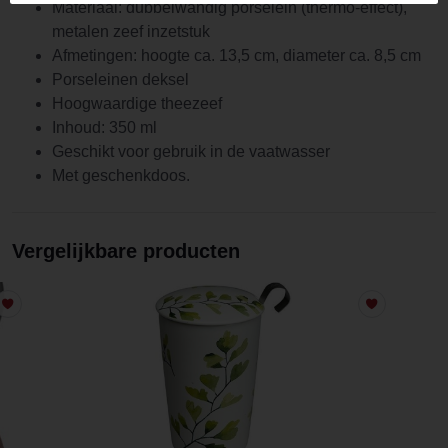
Materiaal: dubbelwandig porselein (thermo-effect),
metalen zeef inzetstuk
Afmetingen: hoogte ca. 13,5 cm, diameter ca. 8,5 cm
Porseleinen deksel
Hoogwaardige theezeef
Inhoud: 350 ml
Geschikt voor gebruik in de vaatwasser
Met geschenkdoos.
Vergelijkbare producten