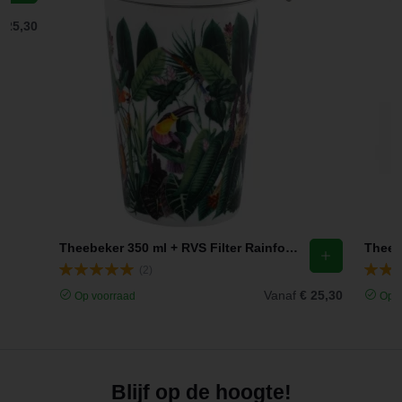
€ 25,30
Theebeker 350 ml + RVS Filter Rainforest TeaEve
(2)
Vanaf
€ 25,30
Op voorraad
Op v
Blijf op de hoogte!