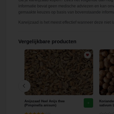
informatie bevat geen medische adviezen en kan onvoll
gemaakte keuzes op basis van bovenstaande informa
Karwijzaad is het meest effectief wanneer deze niet
Vergelijkbare producten
Anijszaad Heel Anijs thee
Koriande
(Pimpinella anisum)
sativum L
(10)