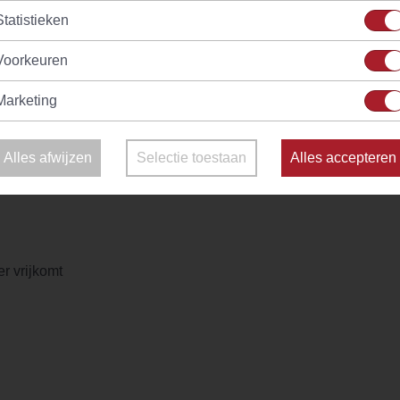
Splendid
Statistieken
(33)
(24)
raad
Vanaf
€ 2,40
Op voorraad
V
Voorkeuren
Marketing
en door de Karwijzaad thee van Evans & Watson! Onze Karwijza
Alles afwijzen
Selectie toestaan
Alles accepteren
r vrijkomt