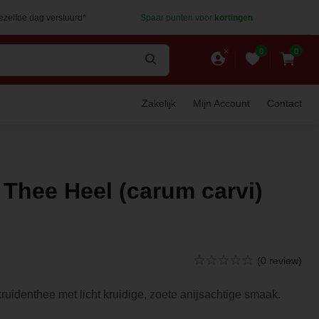
dezelfde dag verstuurd*
Spaar punten voor
kortingen
0
0
Zakelijk
Mijn Account
Contact
 Thee Heel (carum carvi)
(0 review)
ruidenthee met licht kruidige, zoete anijsachtige smaak.