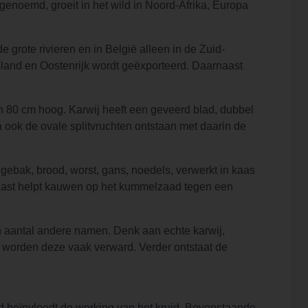
genoemd, groeit in het wild in Noord-Afrika, Europa
de grote rivieren en in België alleen in de Zuid-
sland en Oostenrijk wordt geëxporteerd. Daarnaast
en 80 cm hoog. Karwij heeft een geveerd blad, dubbel
 ook de ovale splitvruchten ontstaan met daarin de
gebak, brood, worst, gans, noedels, verwerkt in kaas
naast helpt kauwen op het kummelzaad tegen een
n aantal andere namen. Denk aan echte karwij,
 worden deze vaak verward. Verder ontstaat de
 beïnvloedt de werking van het kruid. Bovenstaande