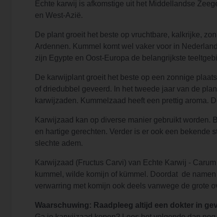
Echte karwij is afkomstige uit het Middellandse Zeeg
en West-Azië.
De plant groeit het beste op vruchtbare, kalkrijke, zon
Ardennen. Kummel komt wel vaker voor in Nederland, 
zijn Egypte en Oost-Europa de belangrijkste teeltgeb
De karwijplant groeit het beste op een zonnige plaat
of driedubbel geveerd. In het tweede jaar van de pla
karwijzaden. Kummelzaad heeft een prettig aroma. De b
Karwijzaad kan op diverse manier gebruikt worden. Bi
en hartige gerechten. Verder is er ook een bekende
slechte adem.
Karwijzaad (Fructus Carvi) van Echte Karwij - Carum
kummel, wilde komijn of kümmel. Doordat de namen v
verwarring met komijn ook deels vanwege de grote ov
Waarschuwing: Raadpleeg altijd een dokter in geva
Ga je karwijzaad kopen? Lees het volgende dan nog 