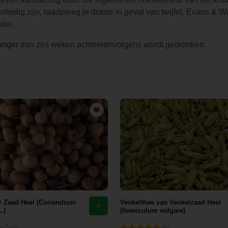
edig zijn, raadpleeg je dokter in geval van twijfel. Evans & Wa
tie.
 langer dan zes weken achtereenvolgens wordt gedronken.
r Zaad Heel (Coriandrum
Venkelthee van Venkelzaad Heel
.)
(foeniculum vulgare)
(0)
(5)