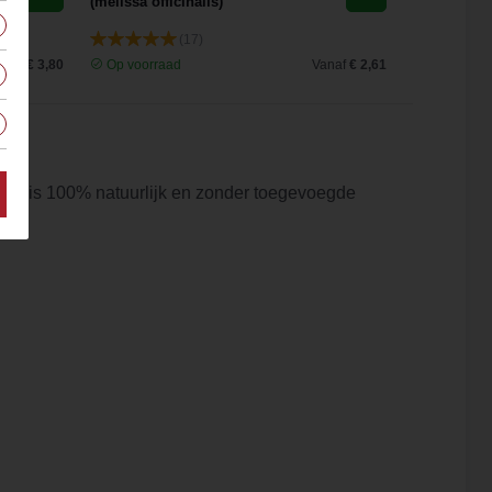
(melissa officinalis)
(17)
anaf
€ 3,80
Op voorraad
Vanaf
€ 2,61
Op voorra
ad is 100% natuurlijk en zonder toegevoegde