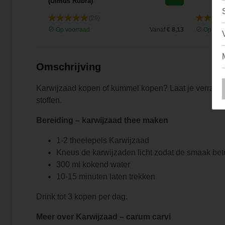
(Ulmus Rubra)
(29)
Vanaf
€ 9,44
Op voorraad
Vanaf
€ 8,13
Op voor
Omschrijving
Karwijzaad kopen of kummel kopen? Laat je verrass
stoffen.
Bereiding – karwijzaad thee maken
1-2 theelepels Karwijzaad
Kneus de karwijzaden licht zodat de smaak bete
300 ml kokend water
10-15 minuten laten trekken
Drink tot 3 kopen per dag.
Meer over Karwijzaad – carum carvi