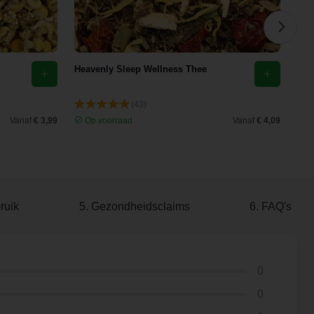
Heavenly Sleep Wellness Thee
Eld
(43)
Vanaf
€ 3,99
Op voorraad
Vanaf
€ 4,09
O
ruik
5. Gezondheidsclaims
6. FAQ's
0
0