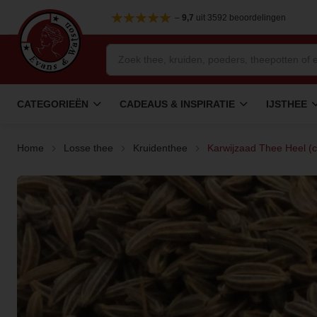
–
9,7
uit 3592 beoordelingen
CATEGORIEËN
CADEAUS & INSPIRATIE
IJSTHEE
Home
Losse thee
Kruidenthee
Karwijzaad Thee Heel (