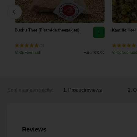
Buchu Thee (Piramide theezakjes)
Kamille Heel
(3)
 3,35
Op voorraad
Vanaf
€ 0,00
Op voorraa
Snel naar een sectie:
1. Productreviews
2. O
Reviews