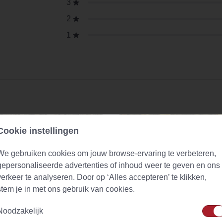
3
2
1
Cookie instellingen
We gebruiken cookies om jouw browse-ervaring te verbeteren,
gepersonaliseerde advertenties of inhoud weer te geven en ons
verkeer te analyseren. Door op ‘Alles accepteren’ te klikken,
stem je in met ons gebruik van cookies.
Noodzakelijk
lthee (urtica dioica)
Green Ginger Lemon Naturally