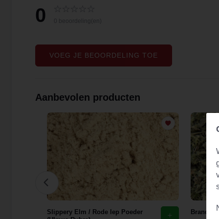
0
0 beoordeling(en)
VOEG JE BEOORDELING TOE
Aanbevolen producten
花)
Slippery Elm / Rode Iep Poeder
Brandnete