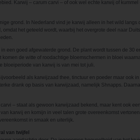
ebied. Karwij – carum carvi – of ook wel echte karwij of kummel 
nige grond. In Nederland vind je karwij alleen in het wild langs 
omdat het geteeld wordt, waarbij het overgrote deel naar Duit
ieden.
s in een goed afgewaterde grond. De plant wordt tussen de 30 
nt komen de witte of roodachtige bloemschermen in bloei waarna
loeiperiode van karwij is van mei tot juli.
jvoorbeeld als karwijzaad thee, tinctuur en poeder maar ook in 
 sterke drank op basis van karwijzaad, namelijk Shnapps. Daar
 carvi – staat als gewoon karwijzaad bekend, maar kent ook ee
an karwij en komijn in veel talen grote overeenkomst vertonen
ereenkomst in smaak en uiterlijk.
l van twijfel
even aandachtig door. De ingenomen hoeveelheid van het kruid