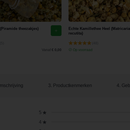
 (Piramide theezakjes)
Echte Kamillethee Heel (Matricaria
recutita)
(5)
(48)
d
Vanaf
€ 0,00
Op voorraad
mschrijving
3. Productkenmerken
4. Geb
5
4