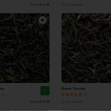
Vanaf
€ 4,46
d
Op voorraad
ina
Green Yunnan
(1)
(5)
Vanaf
€ 5,09
d
Op voorraad