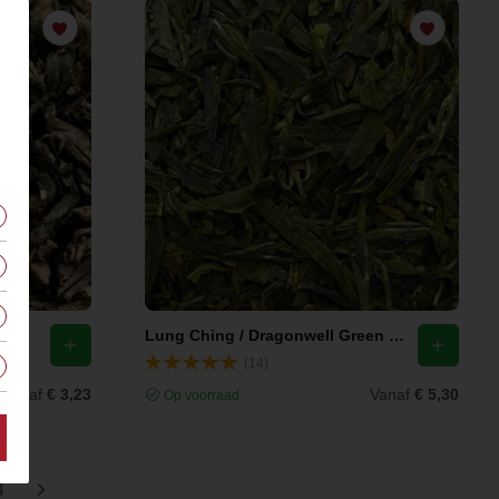
Lung Ching / Dragonwell Green Tea
(14)
Vanaf
€ 3,23
Vanaf
€ 5,30
Op voorraad
4