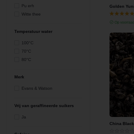
Pu erh
Golden Yun
Witte thee
Zwarte thee
Op voorraa
Temperatuur water
100°C
70°C
80°C
Merk
Evans & Watson
Vrij van geraffineerde suikers
Ja
China Blac