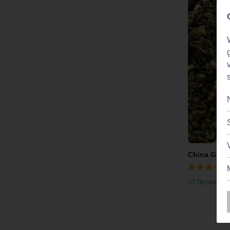
China Gunp
Op voorraa