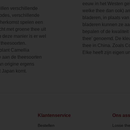
eeuw in het Westen geï
hillen verschillende
welke thee dan ook) a
odes, verschillende
bladeren, in plaats van
 herkomst spelen een
bladeren kunnen ze aa
cht met groene thee uit
bepalen of de kwaliteit
deze manier is er wel
thee’ genoemd. De kleur
 theesoorten.
thee in China. Zoals
eplant Camellia
Elke heeft zijn eigen 
e aan de theesoorten
an origine ergens
t Japan komt.
Klantenservice
Ons ass
Bestellen
Losse th