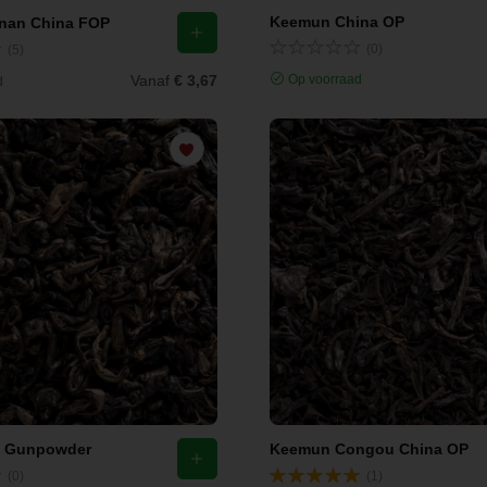
Keemun China OP
nan China FOP
(0)
(5)
Op voorraad
Vanaf
€ 3,67
d
k Gunpowder
Keemun Congou China OP
(0)
(1)