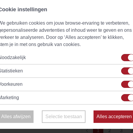
Cookie instellingen
We gebruiken cookies om jouw browse-ervaring te verbeteren,
gepersonaliseerde advertenties of inhoud weer te geven en ons
verkeer te analyseren. Door op ‘Alles accepteren’ te klikken,
stem je in met ons gebruik van cookies.
Noodzakelijk
Statistieken
Voorkeuren
owder Fine Quality
Chun Mee Fine Quality
(1)
(1)
Marketing
Vanaf
€ 3,13
d
Op voorraad
Alles afwijzen
Selectie toestaan
Alles accepteren
(current)
1
2
3