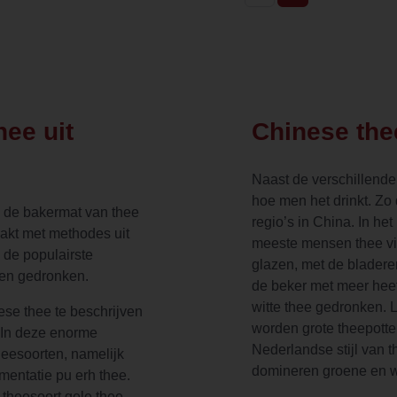
hee uit
Chinese the
Naast de verschillend
hoe men het drinkt. Zo 
In de bakermat van thee
regio’s in China. In h
kt met methodes uit
meeste mensen thee via
 de populairste
glazen, met de blader
 en gedronken.
de beker met meer heet
witte thee gedronken. L
se thee te beschrijven
worden grote theepotte
 In deze enorme
Nederlandse stijl van 
heesoorten, namelijk
domineren groene en wi
rmentatie pu erh thee.
theesoort gele thee.