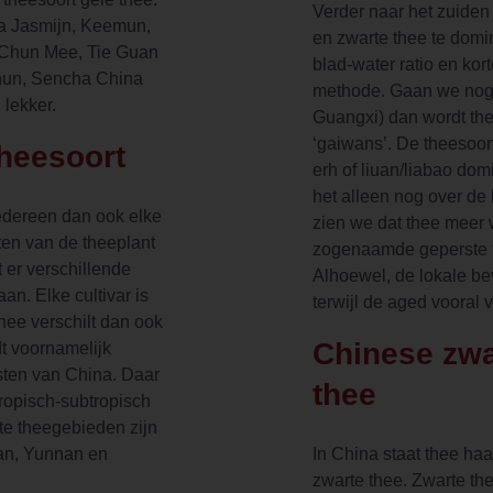
Verder naar het zuide
a Jasmijn, Keemun,
en zwarte thee te domi
Chun Mee, Tie Guan
blad-water ratio en kor
Chun, Sencha China
methode. Gaan we nog 
 lekker.
Guangxi) dan wordt the
‘gaiwans’. De theesoor
theesoort
erh of liuan/liabao do
het alleen nog over de
iedereen dan ook elke
zien we dat thee meer 
ten van de theeplant
zogenaamde geperste t
t er verschillende
Alhoewel, de lokale be
aan. Elke cultivar is
terwijl de aged vooral v
hee verschilt dan ook
Chinese zwa
dt voornamelijk
osten van China. Daar
thee
tropisch-subtropisch
ste theegebieden zijn
an, Yunnan en
In China staat thee ha
zwarte thee. Zwarte th