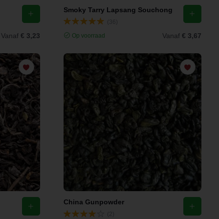
Smoky Tarry Lapsang Souchong
(36)
Vanaf
€ 3,23
Vanaf
€ 3,67
Op voorraad
China Gunpowder
(2)