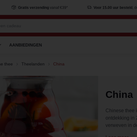
Gratis verzending
vanaf €39*
Voor 15.00 uur besteld
, 
AANBIEDINGEN
e thee
Theelanden
China
China
Chinese thee i
ontdekking in 
verweven in de