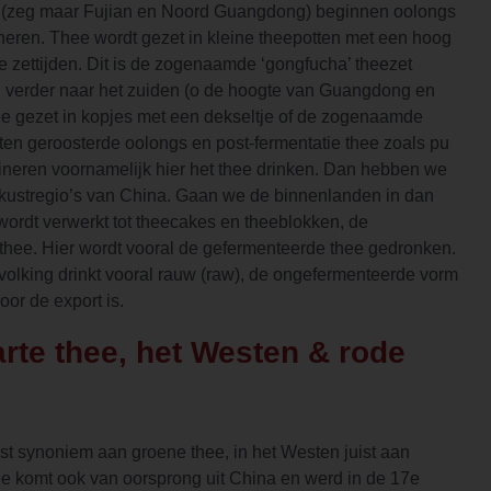
n (zeg maar Fujian en Noord Guangdong) beginnen oolongs
neren. Thee wordt gezet in kleine theepotten met een hoog
te zettijden. Dit is de zogenaamde ‘gongfucha’ theezet
verder naar het zuiden (o de hoogte van Guangdong en
e gezet in kopjes met een dekseltje of de zogenaamde
ten geroosterde oolongs en post-fermentatie thee zoals pu
mineren voornamelijk hier het thee drinken. Dan hebben we
 kustregio’s van China. Gaan we de binnenlanden in dan
wordt verwerkt tot theecakes en theeblokken, de
hee. Hier wordt vooral de gefermenteerde thee gedronken.
volking drinkt vooral rauw (raw), de ongefermenteerde vorm
oor de export is.
rte thee, het Westen & rode
ast synoniem aan groene thee, in het Westen juist aan
ee komt ook van oorsprong uit China en werd in de 17e