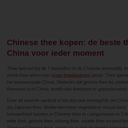
Chinese thee kopen: de beste t
China voor ieder moment
Thee behoort tot de 7 behoeftes in de Chinese levensstijl. 
wordt thee alleen van
losse theebladeren
gezet. Thee gemaa
het eeuwenoude China. Ondanks dat groene thee bij uitstek
theesoort is in China, wordt elke theesoort er geproduceerd
Door dit enorme aanbod is het dan ook onmogelijk om Chine
als Japanse thee. Welke een meer vegetatieve smaak kent.
hoeveelheid soorten is Chinese thee te categoriseren in 5 t
witte thee, groene thee, oolong thee, zwarte thee en post-fe
Allemaal Chinese thee. Verder is er nog de minder bekende 