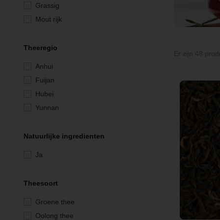
Grassig
Mout rijk
Mout rokerig
Notig rijk
Theeregio
Er zijn 48 prod
Rijk
Anhui
Zoet grassig verfrissend
Fuijan
Zoet rokerig
Hubei
Zoet verfrissend
Yunnan
Natuurlijke ingredienten
Ja
Theesoort
Groene thee
Oolong thee