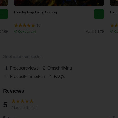
Peachy Goji Berry Oolong
Earl
(16)
€ 4,09
Op voorraad
Vanaf
€ 3,79
Op
Snel naar een sectie:
1. Productreviews
2. Omschrijving
3. Productkenmerken
4. FAQ's
Reviews
5
5 beoordeling(en)