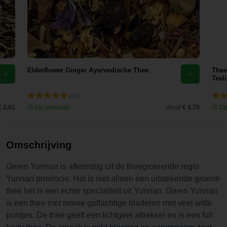
groene
thee is
redelijk
mild Met
een bittertje
Elderflower Ginger Ayurvedische Thee
Thee
als je ‘m
Teeli
beetje laat
(42)
staan. Een
€ 2,61
Op voorraad
Vanaf
€ 4,70
Op
prima keus
voor de
theeliefheb
Omschrijving
ber. Aan te
raden als
Green Yunnan is afkomstig uit de theegroeiende regio
gift!
Yunnan provincie. Het is niet alleen een uitstekende groene
thee het is een echte specialiteit uit Yunnan. Green Yunnan
is een thee met mooie golfachtige bladeren met veel witte
puntjes. De thee geeft een lichtgeel aftreksel en is een full