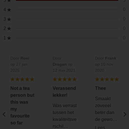
5
5
0
4
0
3
0
2
0
1
Door
Roei
Door
Door
Frank
op 27 jan
Dragan
op
op 10 nov
2025
12 mei 2021
2020
Not a tea
Verassend
Thee
person but
lekker!
Smaakt
this was
Was verrast
zoveeel
my
tussen het
beter dan
favourite
kwaliteitsve
de gewone
so far
rschil
thee