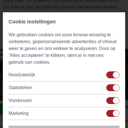
body thee. De smaak is mild bloemig en aangenaam zoet.
De thee is zeer geschikt om groene thee te leren drinken.
Green Yunnan is het lekkerst zonder melk.
Cookie instellingen
We gebruiken cookies om jouw browse-ervaring te
Vergelijkbare producten
verbeteren, gepersonaliseerde advertenties of inhoud
weer te geven en ons verkeer te analyseren. Door op
‘Alles accepteren’ te klikken, stem je in met ons
gebruik van cookies.
Noodzakelijk
Statistieken
Voorkeuren
Lung Ching / Dragonwell Green Tea
Gold
Marketing
(14)