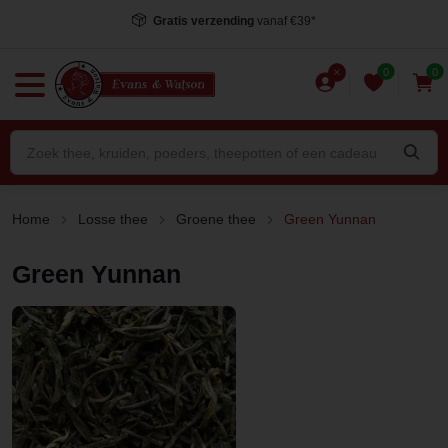
Gratis verzending
vanaf €39*
0
0
Home
Losse thee
Groene thee
Green Yunnan
Green Yunnan