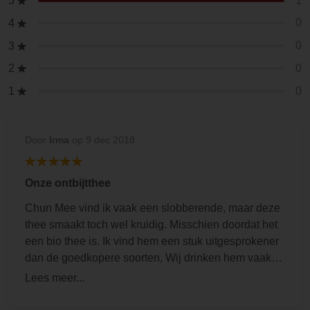
1
5
0
4
0
3
0
2
0
1
Door
Irma
op 9 dec 2018
Onze ontbijtthee
Chun Mee vind ik vaak een slobberende, maar deze
thee smaakt toch wel kruidig. Misschien doordat het
een bio thee is. Ik vind hem een stuk uitgesprokener
dan de goedkopere soorten, Wij drinken hem vaak
Tijdens het ontbijt, dan wil ik het nog niet zo heftig.
Zet hem bij 80 graden en laat hem 3 minuten trekken.