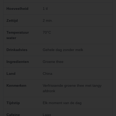
Hoeveelheid
1 tl
Zettijd
2 min.
Temperatuur
70°C
water
Drinkadvies
Gehele dag zonder melk
Ingredienten
Groene thee
Land
China
Kenmerken
Verfrissende groene thee met tangy
afdronk
Tijdstip
Elk moment van de dag
Cafeine
Laag