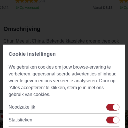
(29)
€ 9,44
Op voorraad
Vanaf
€ 8,13
Op
Omschrijving
Chun Mee uit China. Bekende klassieke groene thee ook
bekend als zhēn méi (letterlijk: ´kostbare wenkbrauwen´)
Cookie instellingen
heeft een fijne, lichte, zoete smaak en een toasty afdronk.
Goede groene thee voor gedurende de dag of nacht, met
We gebruiken cookies om jouw browse-ervaring te
een mooie afgeronde smaak en nasmaak.
verbeteren, gepersonaliseerde advertenties of inhoud
Classificatie/gradatie: Standard 4011
weer te geven en ons verkeer te analyseren. Door op
‘Alles accepteren’ te klikken, stem je in met ons
gebruik van cookies.
Vergelijkbare producten
Noodzakelijk
Statistieken