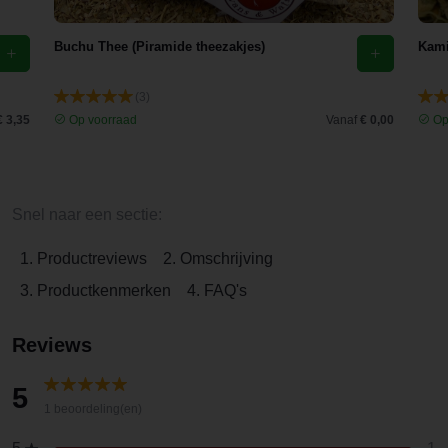
Buchu Thee (Piramide theezakjes)
Kami
(3)
€ 3,35
Op voorraad
Vanaf
€ 0,00
Op
Snel naar een sectie:
1. Productreviews
2. Omschrijving
3. Productkenmerken
4. FAQ's
Reviews
5
1 beoordeling(en)