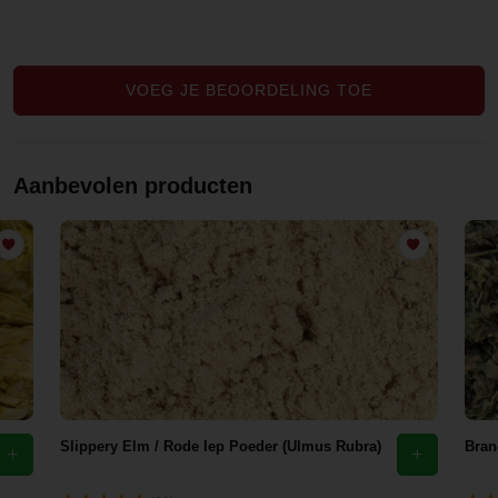
VOEG JE BEOORDELING TOE
Aanbevolen producten
Slippery Elm / Rode Iep Poeder (Ulmus Rubra)
Bran