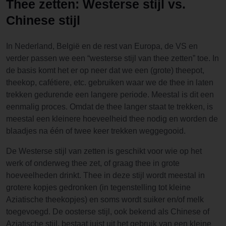
Thee zetten: Westerse stijl vs.
Chinese stijl
In Nederland, België en de rest van Europa, de VS en
verder passen we een “westerse stijl van thee zetten” toe. In
de basis komt het er op neer dat we een (grote) theepot,
theekop, cafétiere, etc. gebruiken waar we de thee in laten
trekken gedurende een langere periode. Meestal is dit een
eenmalig proces. Omdat de thee langer staat te trekken, is
meestal een kleinere hoeveelheid thee nodig en worden de
blaadjes na één of twee keer trekken weggegooid.
De Westerse stijl van zetten is geschikt voor wie op het
werk of onderweg thee zet, of graag thee in grote
hoeveelheden drinkt. Thee in deze stijl wordt meestal in
grotere kopjes gedronken (in tegenstelling tot kleine
Aziatische theekopjes) en soms wordt suiker en/of melk
toegevoegd. De oosterse stijl, ook bekend als Chinese of
Aziatische stijl, bestaat juist uit het gebruik van een kleine