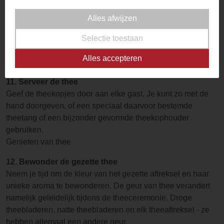
om de thee eer aan te doen en te voorkomen dat de
theeblaadjes te veel in het overgebleven water trekken.
Alles afwijzen
10. Schenk de thee over in de kleine theekopjes
Selectie toestaan
De volgende stap is het uitschenken van de gezette thee uit
Alles accepteren
de cha hai in ieders theekopje. Doe dit snel en gelijkmatig.
11. Serveer de thee
Geef de theekopjes door aan elke gast. Je kunt zo met de
hand doorgeven, of een speciaal daarvoor bestemde
theetang of een bijzonder gevormde theekophouder
gebruiken.
Genieten van thee
12. Bewonder de gezette thee
Neem je tijd om de kleur van het gezette aftreksel en haar
unieke aroma te bewonderen. De geur van thee verandert
namelijk geleidelijk tijdens de theeceremonie. Droge
theebladeren, natte theebladeren en elk theeaftreksel - ze
hebben allemaal een andere geur.