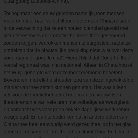
Guangdong (Zuidoost-China).
Tot nog maar een eeuw geleden namelijk, toen mensen
meer en meer naar verschillende delen van China reisden
in de verwachting dat ze een houten dienblad gevuld met
klein theeservies en aromatische losse thee geserveerd
zouden krijgen, vertrokken mensen teleurgesteld, nadat ze
ontdekten dat de plaatselijke bevolking niets wist over deze
zogenaamde "gong fu cha". Hieruit blijkt dat Gong Fu thee
vooral regionaal was, niet nationaal. Alleen in Chaozhou of
het Wuyi-gebergte werd deze theeceremonie beoefent.
Bovendien, niet elk huishouden zou van deze ingewikkelde
manier van thee zetten kunnen genieten. Het was alleen
iets voor de theeliefhebber of edelman en -vrouw. Een
theeceremonie van vele uren met volledige aanwezigheid
en aandacht was voor geen enkele dagelijkse werknemer
weggelegd. En dan te bedenken dat in andere delen van
China thee heel eenvoudig werd gezet; thee los in het glas
direct geconsumeerd. In Chaozhou bloeit Gong Fu Cha, de