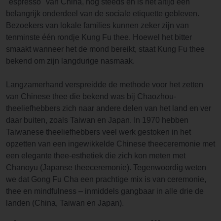
"espresso" van China, nog steeds en is het altijd een
belangrijk onderdeel van de sociale etiquette gebleven.
Bezoekers van lokale families kunnen zeker zijn van
tenminste één rondje Kung Fu thee. Hoewel het bitter
smaakt wanneer het de mond bereikt, staat Kung Fu thee
bekend om zijn langdurige nasmaak.
Langzamerhand verspreidde de methode voor het zetten
van Chinese thee die bekend was bij Chaozhou-
theeliefhebbers zich naar andere delen van het land en ver
daar buiten, zoals Taiwan en Japan. In 1970 hebben
Taiwanese theeliefhebbers veel werk gestoken in het
opzetten van een ingewikkelde Chinese theeceremonie met
een elegante thee-esthetiek die zich kon meten met
Chanoyu (Japanse theeceremonie). Tegenwoordig weten
we dat Gong Fu Cha een prachtige mix is van ceremonie,
thee en mindfulness – inmiddels gangbaar in alle drie de
landen (China, Taiwan en Japan).