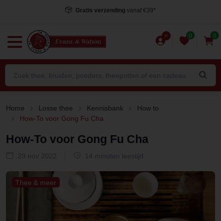
Voor 15.00 uur besteld
, dezelfde dag verstuurd*
0
0
Home
Losse thee
Kennisbank
How to
How-To voor Gong Fu Cha
How-To voor Gong Fu Cha
29 nov 2022
14 minuten leestijd
Thee & meer