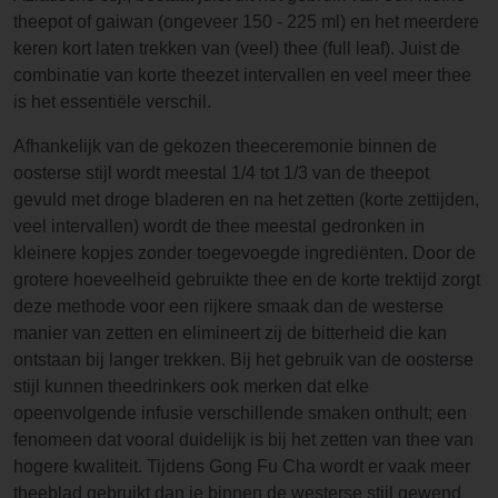
theepot of gaiwan (ongeveer 150 - 225 ml) en het meerdere
keren kort laten trekken van (veel) thee (full leaf). Juist de
combinatie van korte theezet intervallen en veel meer thee
is het essentiële verschil.
Afhankelijk van de gekozen theeceremonie binnen de
oosterse stijl wordt meestal 1/4 tot 1/3 van de theepot
gevuld met droge bladeren en na het zetten (korte zettijden,
veel intervallen) wordt de thee meestal gedronken in
kleinere kopjes zonder toegevoegde ingrediënten. Door de
grotere hoeveelheid gebruikte thee en de korte trektijd zorgt
deze methode voor een rijkere smaak dan de westerse
manier van zetten en elimineert zij de bitterheid die kan
ontstaan bij langer trekken. Bij het gebruik van de oosterse
stijl kunnen theedrinkers ook merken dat elke
opeenvolgende infusie verschillende smaken onthult; een
fenomeen dat vooral duidelijk is bij het zetten van thee van
hogere kwaliteit. Tijdens Gong Fu Cha wordt er vaak meer
theeblad gebruikt dan je binnen de westerse stijl gewend