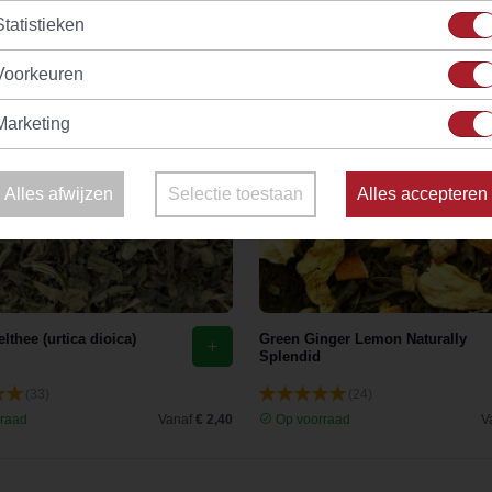
Statistieken
Voorkeuren
Marketing
Alles afwijzen
Selectie toestaan
Alles accepteren
lthee (urtica dioica)
Green Ginger Lemon Naturally
Splendid
(33)
(24)
raad
Vanaf
€ 2,40
Op voorraad
V