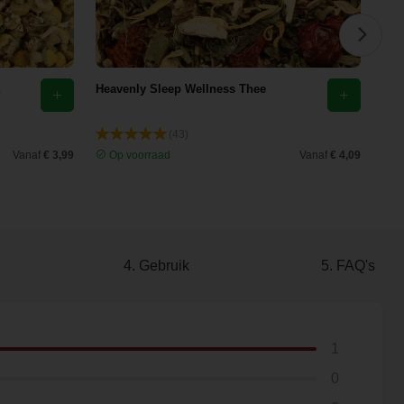
Heavenly Sleep Wellness Thee
Eld
(43)
Vanaf
€ 3,99
Op voorraad
Vanaf
€ 4,09
O
4. Gebruik
5. FAQ's
1
0