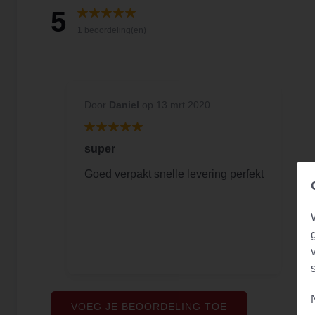
5
1 beoordeling(en)
Door
Daniel
op 13 mrt 2020
super
Goed verpakt snelle levering perfekt
VOEG JE BEOORDELING TOE