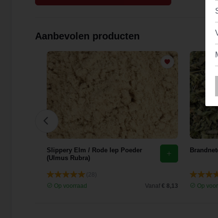
Aanbevolen producten
花)
Slippery Elm / Rode Iep Poeder
Brandnete
(Ulmus Rubra)
(28)
Vanaf
€ 9,44
Op voorraad
Vanaf
€ 8,13
Op voor