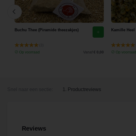
Buchu Thee (Piramide theezakjes)
Kamille Heel
(3)
 3,35
Op voorraad
Vanaf
€ 0,00
Op voorraa
Snel naar een sectie:
1. Productreviews
Reviews