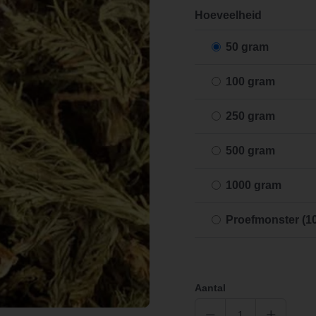
Hoeveelheid
50 gram
100 gram
250 gram
500 gram
1000 gram
Proefmonster (1
Aantal