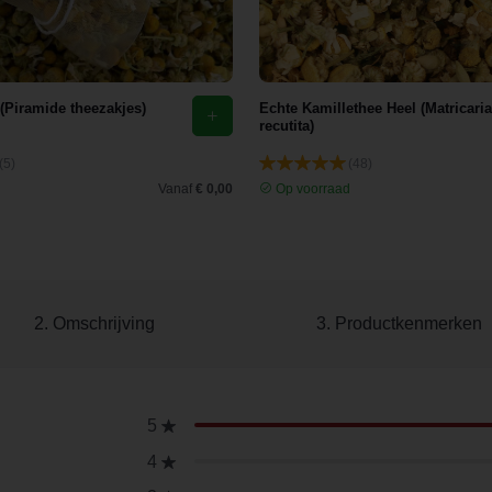
 (Piramide theezakjes)
Echte Kamillethee Heel (Matricaria
recutita)
(5)
(48)
d
Vanaf
€ 0,00
Op voorraad
2. Omschrijving
3. Productkenmerken
5
4