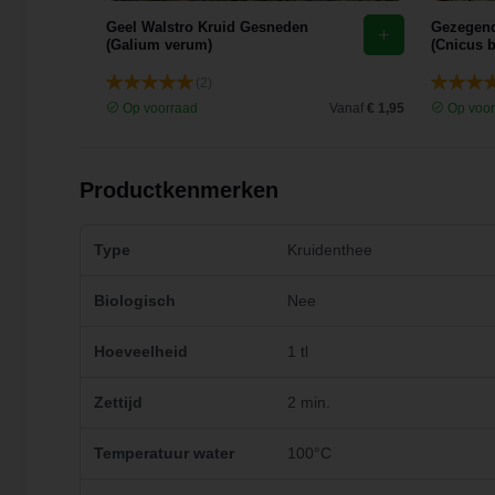
Geel Walstro Kruid Gesneden
Gezegend
(Galium verum)
(Cnicus 
(2)
Vanaf
€ 5,37
Op voorraad
Vanaf
€ 1,95
Op voor
Productkenmerken
Type
Kruidenthee
Biologisch
Nee
Hoeveelheid
1 tl
Zettijd
2 min.
Temperatuur water
100°C