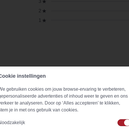
3
2
1
Cookie instellingen
We gebruiken cookies om jouw browse-ervaring te verbeteren,
gepersonaliseerde advertenties of inhoud weer te geven en ons
verkeer te analyseren. Door op ‘Alles accepteren’ te klikken,
stem je in met ons gebruik van cookies.
Noodzakelijk