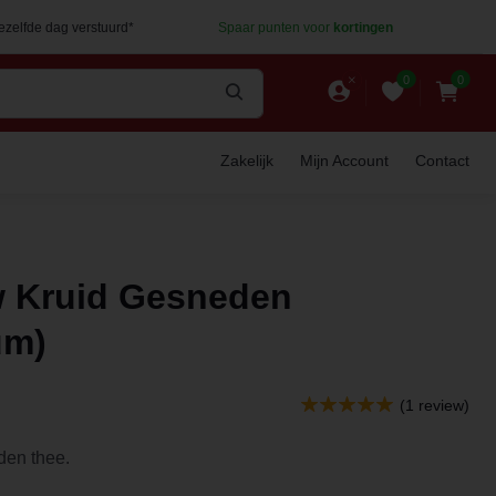
dezelfde dag verstuurd*
Spaar punten voor
kortingen
0
0
Zakelijk
Mijn Account
Contact
w Kruid Gesneden
um)
(1 review)
den thee.