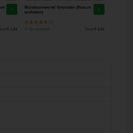
ium
Muisdoornwortel Gesneden (Ruscus
Ginkgo Bil
aculeatus)
(Ginkgo Bil
(2)
anaf
€ 1,84
Op voorraad
Vanaf
€ 2,02
Op voorra