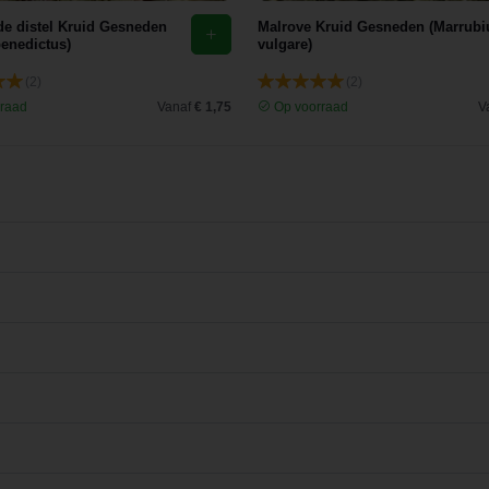
e distel Kruid Gesneden
Malrove Kruid Gesneden (Marrub
benedictus)
vulgare)
(2)
(2)
raad
Vanaf
€ 1,75
Op voorraad
V