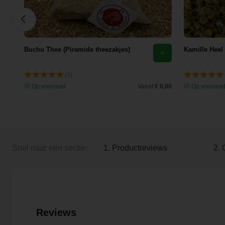
Buchu Thee (Piramide theezakjes)
Kamille Heel
(3)
 3,35
Op voorraad
Vanaf
€ 0,00
Op voorraa
Snel naar een sectie:
1. Productreviews
2. 
Reviews