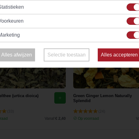
Statistieken
Voorkeuren
Marketing
Alles afwijzen
Selectie toestaan
Alles accepteren
lthee (urtica dioica)
Green Ginger Lemon Naturally
Splendid
(33)
(24)
raad
Vanaf
€ 2,40
Op voorraad
V