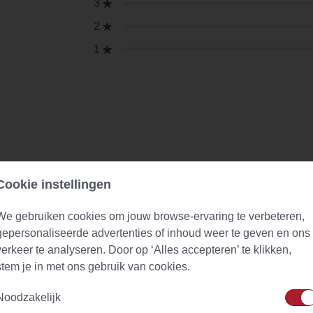
3
2
1
Cookie instellingen
We gebruiken cookies om jouw browse-ervaring te verbeteren,
gepersonaliseerde advertenties of inhoud weer te geven en ons
verkeer te analyseren. Door op ‘Alles accepteren’ te klikken,
stem je in met ons gebruik van cookies.
Noodzakelijk