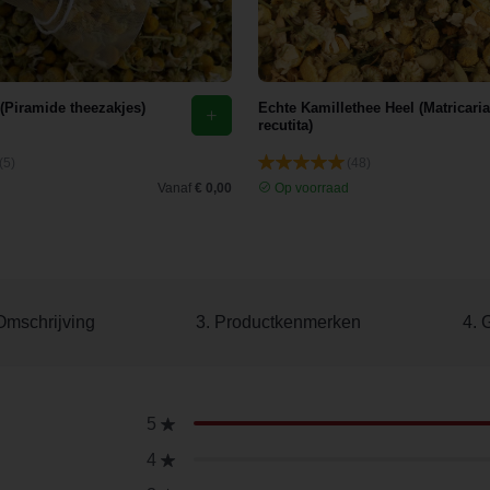
 (Piramide theezakjes)
Echte Kamillethee Heel (Matricaria
recutita)
(5)
(48)
d
Vanaf
€ 0,00
Op voorraad
Omschrijving
3. Productkenmerken
4. 
5
4