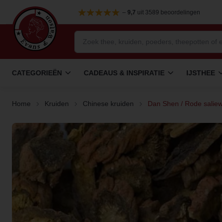
–
9,7
uit 3589 beoordelingen
CATEGORIEËN
CADEAUS & INSPIRATIE
IJSTHEE
Home
Kruiden
Chinese kruiden
Dan Shen / Rode saliew