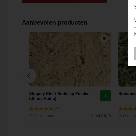
Aanbevolen producten
花)
Slippery Elm / Rode Iep Poeder
Brandnete
(Ulmus Rubra)
(29)
Vanaf
€ 9,44
Op voorraad
Vanaf
€ 8,13
Op voor