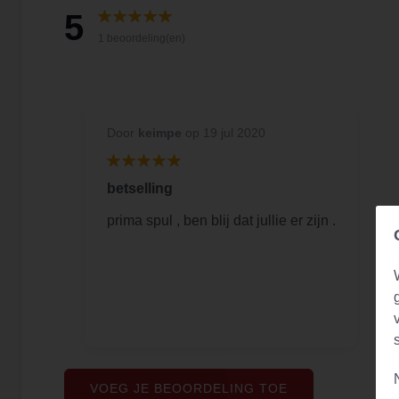
5
1 beoordeling(en)
Door
keimpe
op 19 jul 2020
betselling
prima spul , ben blij dat jullie er zijn .
VOEG JE BEOORDELING TOE