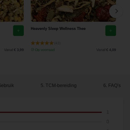
Heavenly Sleep Wellness Thee
Eld
(43)
Vanaf
€ 3,99
Op voorraad
Vanaf
€ 4,09
O
Gebruik
5. TCM-bereiding
6. FAQ's
1
0