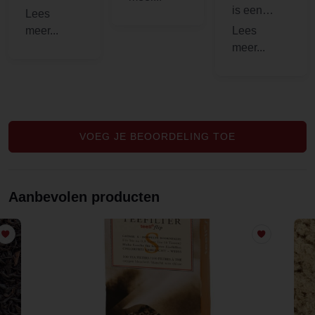
gebruiksaa
is een
nwijzing.
heerlijke
Minpunt is,
geurige
bij cactus
thee met
in thee
frisse
konden wij
fruitige
ons niets
citroen
voorstellen
cactus
VOEG JE BEOORDELING TOE
en nu wel.
smaak. Erg
De een
lekker! Als
vind het
ik weer ga
Aanbevolen producten
lekker en
bestellen
de ander
doe ik er
niet. De
zeker een
thee voor
zakje van
de een 3
bij.
sterren en
voor de
ander 4. De