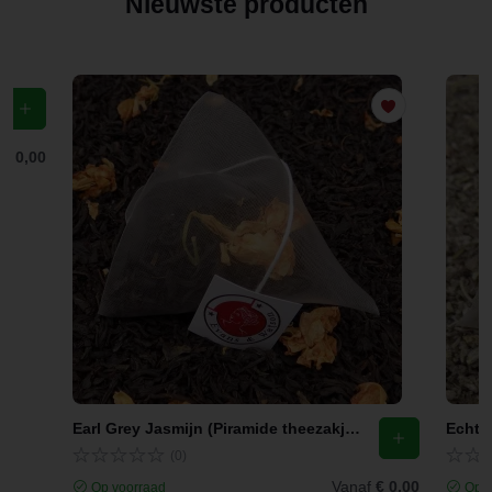
Nieuwste producten
f
€ 0,00
Earl Grey Jasmijn (Piramide theezakjes)
Echte 
(0)
Vanaf
€ 0,00
Op voorraad
Op v