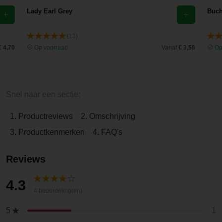
Lady Earl Grey
Buch
(13)
€ 4,70
Op voorraad
Vanaf
€ 3,56
Op
Snel naar een sectie:
1. Productreviews
2. Omschrijving
3. Productkenmerken
4. FAQ's
Reviews
4.3
4 beoordeling(en)
1
5