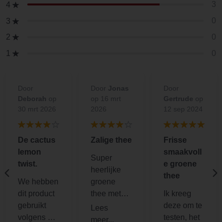
3
4
0
3
0
2
0
1
Door
Door
Jonas
Door
Deborah
op
op 16 mrt
Gertrude
op
30 mrt 2026
2026
12 sep 2024
De cactus
Zalige thee
Frisse
lemon
smaakvoll
Super
twist.
e groene
heerlijke
thee
We hebben
groene
dit product
thee met
Ik kreeg
gebruikt
een vleugje
deze om te
volgens de
citrus : )
testen, het