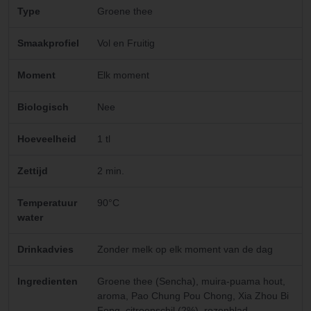
bent met de
Type
Groene thee
smaak
Smaakprofiel
cactus en
Vol en Fruitig
je daar van
Moment
Elk moment
houdt.
Biologisch
Nee
Hoeveelheid
1 tl
Zettijd
2 min.
Temperatuur
90°C
water
Drinkadvies
Zonder melk op elk moment van de dag
Ingredienten
Groene thee (Sencha), muira-puama hout,
aroma, Pao Chung Pou Chong, Xia Zhou Bi
Feng, citroenschil (2%), rozenblad,