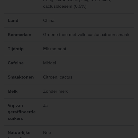
cactusbloesem (0,5%)
Land
China
Kenmerken
Groene thee met volle cactus-citroen smaak
Tijdstip
Elk moment
Cafeine
Middel
Smaaktonen
Citroen, cactus
Melk
Zonder melk
Vrij van
Ja
geraffineerde
suikers
Natuurlijke
Nee