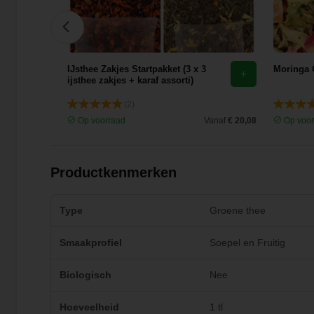
IJsthee Zakjes Startpakket (3 x 3
Moringa 
ijsthee zakjes + karaf assorti)
(2)
Vanaf
€ 3,80
Op voorraad
Vanaf
€ 20,08
Op voor
Productkenmerken
Type
Groene thee
Smaakprofiel
Soepel en Fruitig
Biologisch
Nee
Hoeveelheid
1 tl