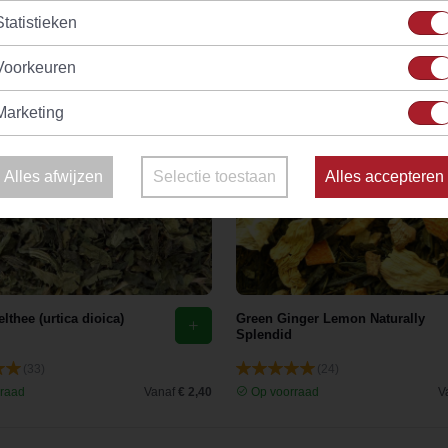
Statistieken
Voorkeuren
Marketing
Alles afwijzen
Selectie toestaan
Alles accepteren
lthee (urtica dioica)
Green Ginger Lemon Naturally
Splendid
(33)
(24)
raad
Vanaf
€ 2,40
Op voorraad
V