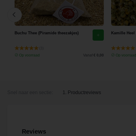
Buchu Thee (Piramide theezakjes)
Kamille Heel
(3)
 3,35
Op voorraad
Vanaf
€ 0,00
Op voorraa
Snel naar een sectie:
1. Productreviews
Reviews