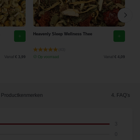
Heavenly Sleep Wellness Thee
Eld
(43)
Vanaf
€ 3,99
Op voorraad
Vanaf
€ 4,09
O
. Productkenmerken
4. FAQ's
3
0