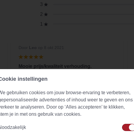
3
2
1
Door
Leo
op 8 okt 2021
Mooie prijs/kwaliteit verhouding.
Lekkere fruitige groene thee.
Cookie instellingen
We gebruiken cookies om jouw browse-ervaring te verbeteren,
gepersonaliseerde advertenties of inhoud weer te geven en ons
verkeer te analyseren. Door op ‘Alles accepteren’ te klikken,
stem je in met ons gebruik van cookies.
Noodzakelijk