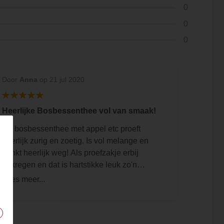
0
0
0
Door
Anna
op 21 jul 2020
Heerlijke Bosbessenthee vol van smaak!
De bosbessenthee met appel etc proeft
heerlijk zurig en zoetig. Is vol melange en
drinkt heerlijk weg! Als proefzakje erbij
gekregen en dat is hartstikke leuk zo'n
surprise erbij! Bedankt!