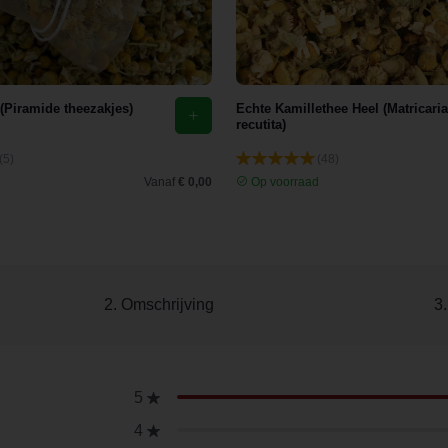
 (Piramide theezakjes)
Echte Kamillethee Heel (Matricaria
recutita)
(5)
(48)
d
Vanaf
€ 0,00
Op voorraad
2. Omschrijving
3
5
4