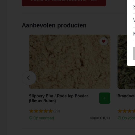
Aanbevolen producten
花)
Slippery Elm / Rode Iep Poeder
Brandnete
(Ulmus Rubra)
(29)
Vanaf
€ 9,44
Op voorraad
Vanaf
€ 8,13
Op voor