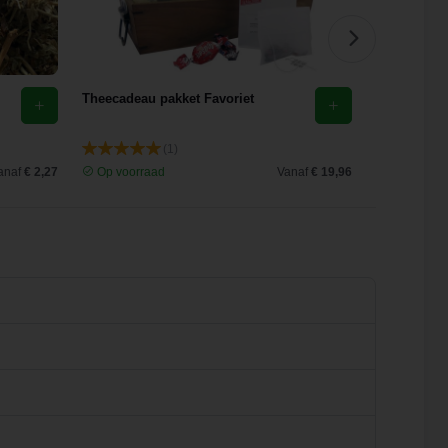
Theecadeau pakket Favoriet
Arare Thee
(1)
anaf
€ 2,27
Op voorraad
Vanaf
€ 19,96
Op voorra