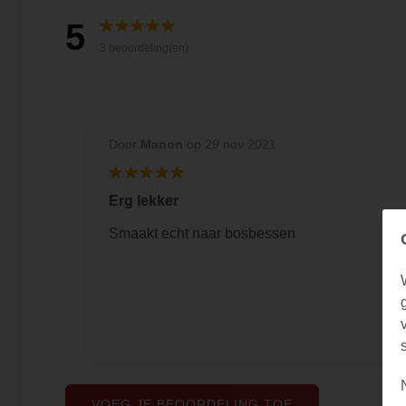
5
3 beoordeling(en)
Door
Manon
op 29 nov 2021
Erg lekker
Smaakt echt naar bosbessen
VOEG JE BEOORDELING TOE