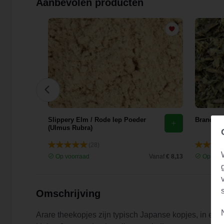
Aanbevolen producten
花)
Slippery Elm / Rode Iep Poeder
Brandnete
(Ulmus Rubra)
(28)
Vanaf
€ 9,44
Op voorraad
Vanaf
€ 8,13
Op voor
Omschrijving
Arare theekopjes zijn typisch Japanse kopjes, in een