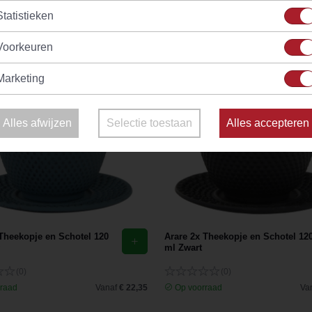
 zorgt dat je thee langer warm blijft. De binnenkant van de thee
Statistieken
heekopjes 120 ml passen perfect bij de gietijzeren Arare of Kam
Voorkeuren
Marketing
Alles afwijzen
Selectie toestaan
Alles accepteren
 Theekopje en Schotel 120
Arare 2x Theekopje en Schotel 12
ml Zwart
(0)
(0)
raad
Vanaf
€ 22,35
Op voorraad
Va