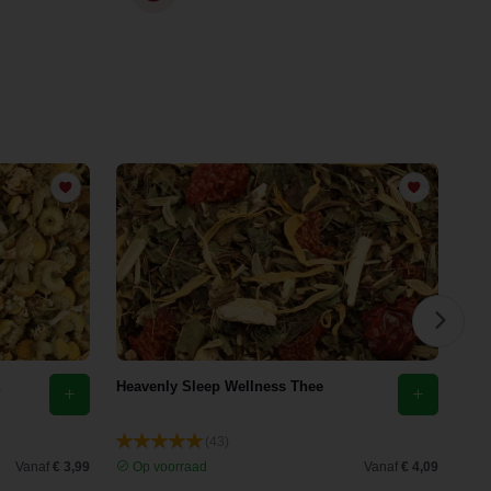
Heavenly Sleep Wellness Thee
Eld
(43)
Vanaf
€ 3,99
Op voorraad
Vanaf
€ 4,09
O