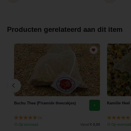
Producten gerelateerd aan dit item
Buchu Thee (Piramide theezakjes)
Kamille Heel
(3)
 3,35
Op voorraad
Vanaf
€ 0,00
Op voorraa