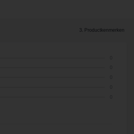
3. Productkenmerken
0
0
0
0
0