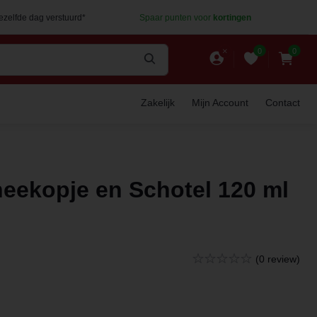
dezelfde dag verstuurd*
Spaar punten voor
kortingen
0
0
Zakelijk
Mijn Account
Contact
heekopje en Schotel 120 ml
(0 review)