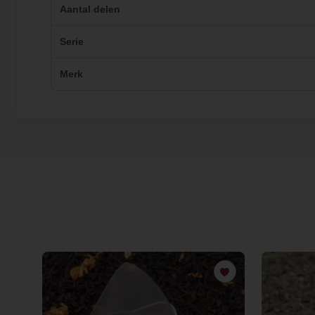
Aantal delen
Serie
Merk
€ 0,00