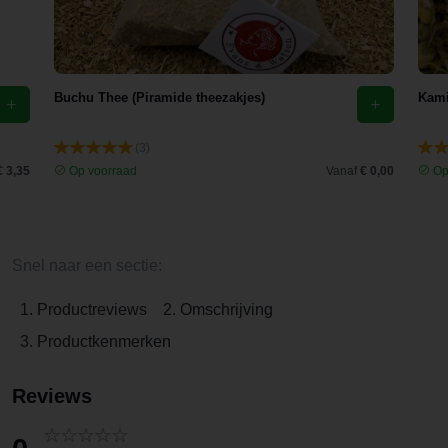
Buchu Thee (Piramide theezakjes)
Kami
(3)
€ 3,35
Op voorraad
Vanaf
€ 0,00
Op
Snel naar een sectie:
1. Productreviews
2. Omschrijving
3. Productkenmerken
Reviews