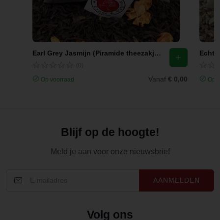
Earl Grey Jasmijn (Piramide theezakjes)
Echte 
(0)
Vanaf
€ 0,00
Op voorraad
Op v
Blijf op de hoogte!
Meld je aan voor onze nieuwsbrief
AANMELDEN
Volg ons