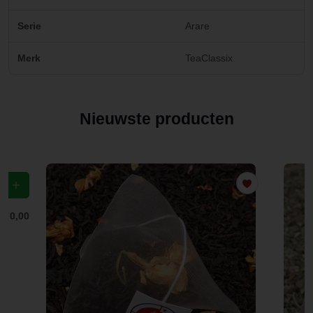
Serie
Arare
Merk
TeaClassix
Nieuwste producten
f
€ 0,00