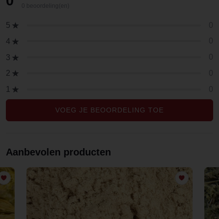
0
0 beoordeling(en)
0
5
0
4
0
3
0
2
0
1
VOEG JE BEOORDELING TOE
Aanbevolen producten