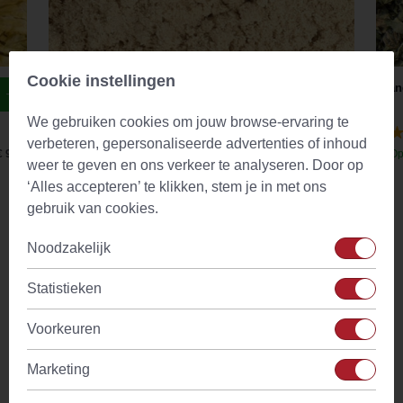
Cookie instellingen
Slippery Elm / Rode Iep Poeder (Ulmus Rubra)
Bran
We gebruiken cookies om jouw browse-ervaring te
(29)
verbeteren, gepersonaliseerde advertenties of inhoud
€ 9,44
Op voorraad
Vanaf
€ 8,13
Op
weer te geven en ons verkeer te analyseren. Door op
‘Alles accepteren’ te klikken, stem je in met ons
gebruik van cookies.
Omschrijving
Noodzakelijk
Arare theekopjes zijn typisch Japanse kopjes, in een
authentieke stijl. Het gietijzeren Arare theekopjes in de kleur
Statistieken
taupe, heeft een inhoud van 120 ml. Deze kleine Japanse
kopjes zijn van gietijzeren, wat ervoor zorgt dat je thee
Voorkeuren
langer warm blijft. De binnenkant van de theekopjes is
geemailleerd, wat er voor zorgt dat de theekopjes niet gaan
Marketing
roesten. De authentieke Arare theekopjes 120 ml passen