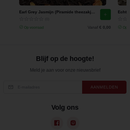
Earl Grey Jasmijn (Piramide theezakjes)
Echte 
(0)
Vanaf
€ 0,00
Op voorraad
Op v
Blijf op de hoogte!
Meld je aan voor onze nieuwsbrief
AANMELDEN
Volg ons