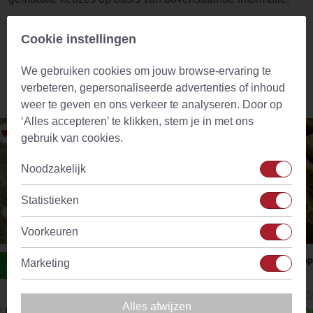
Let op: beperk de inname tot drie keer per dag. Overschrijd
Cookie instellingen
de max. dagelijkse dosis van 6-12 gram niet.
We gebruiken cookies om jouw browse-ervaring te
verbeteren, gepersonaliseerde advertenties of inhoud
Vergelijkbare producten
weer te geven en ons verkeer te analyseren. Door op
‘Alles accepteren’ te klikken, stem je in met ons
gebruik van cookies.
Noodzakelijk
Statistieken
Voorkeuren
Echte Saliethee Blad Gesneden (Salvia
Grap
Marketing
Officinalis)
(24)
Alles afwijzen
€ 1,97
Op voorraad
Vanaf
€ 2,76
Op