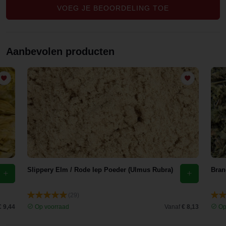
VOEG JE BEOORDELING TOE
Aanbevolen producten
Slippery Elm / Rode Iep Poeder (Ulmus Rubra)
Bran
(29)
€ 9,44
Op voorraad
Vanaf
€ 8,13
Op