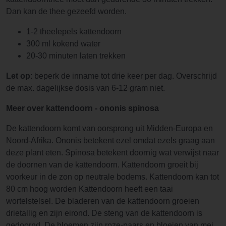
Dan kan de thee gezeefd worden.
1-2 theelepels kattendoorn
300 ml kokend water
20-30 minuten laten trekken
Let op
: beperk de inname tot drie keer per dag. Overschrijd
de max. dagelijkse dosis van 6-12 gram niet.
Meer over kattendoorn - ononis spinosa
De kattendoorn komt van oorsprong uit Midden-Europa en
Noord-Afrika. Ononis betekent ezel omdat ezels graag aan
deze plant eten. Spinosa betekent doornig wat verwijst naar
de doornen van de kattendoorn. Kattendoorn groeit bij
voorkeur in de zon op neutrale bodems. Kattendoorn kan tot
80 cm hoog worden Kattendoorn heeft een taai
wortelstelsel. De bladeren van de kattendoorn groeien
drietallig en zijn eirond. De steng van de kattendoorn is
gedoornd. De bloemen zijn roze-paars en bloeien van mei