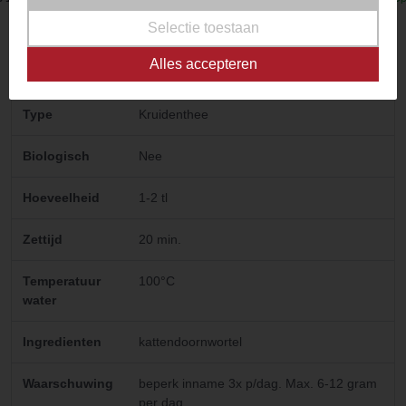
Selectie toestaan
Productkenmerken
Alles accepteren
Type
Kruidenthee
Biologisch
Nee
Hoeveelheid
1-2 tl
Zettijd
20 min.
Temperatuur
100°C
water
Ingredienten
kattendoornwortel
Waarschuwing
beperk inname 3x p/dag. Max. 6-12 gram
per dag.