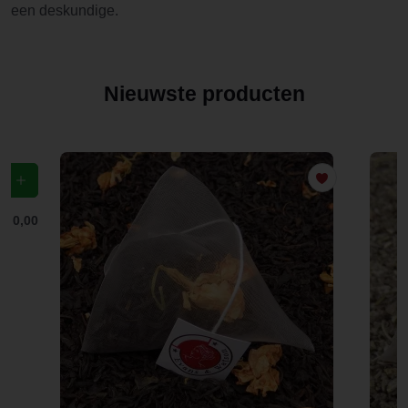
een deskundige.
Nieuwste producten
f
€ 0,00