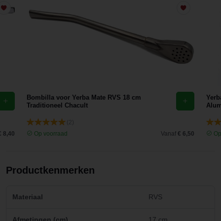
Bombilla voor Yerba Mate RVS 18 cm
Yerb
Traditioneel Chacult
Alum
(2)
€ 8,40
Op voorraad
Vanaf
€ 6,50
Op
Productkenmerken
Materiaal
RVS
Afmetingen (cm)
17 cm