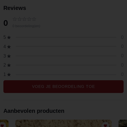
Reviews
0
0 beoordeling(en)
0
5
0
4
0
3
0
2
0
1
VOEG JE BEOORDELING TOE
Aanbevolen producten