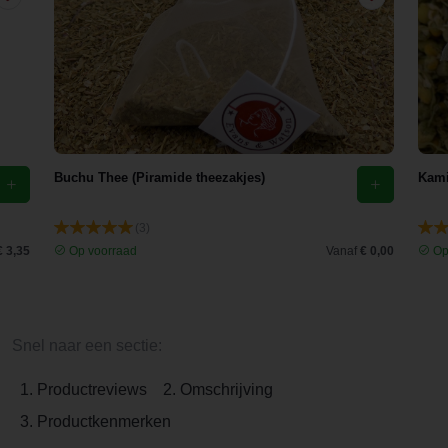
Buchu Thee (Piramide theezakjes)
Kami
(3)
€ 3,35
Op voorraad
Vanaf
€ 0,00
Op
Snel naar een sectie:
1. Productreviews
2. Omschrijving
3. Productkenmerken