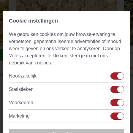
Cookie instellingen
We gebruiken cookies om jouw browse-ervaring te
verbeteren, gepersonaliseerde advertenties of inhoud
weer te geven en ons verkeer te analyseren. Door op
Slippery Elm / Rode Iep Poeder (Ulmus Rubra)
Bran
‘Alles accepteren’ te klikken, stem je in met ons
gebruik van cookies.
(29)
€ 9,44
Op voorraad
Vanaf
€ 8,13
Op
Noodzakelijk
Statistieken
Omschrijving
Voorkeuren
Met een Bombilla kun je op traditionele wijze Yerba Mate
Marketing
drinken. De Bombilla gebruik je als een rietje in je Yerba
Mate. Doordat de Bombilla aan de onderkant een zeefje
heeft, zuig je geen Yerba Mate op.