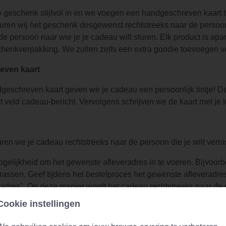
 geschenk stijlvol in en we voegen een handgeschreven kaart to
ren wij het geschenk desgewenst rechtstreeks naar de persoon d
de persoon naar wie je je cadeau wilt sturen. Elk product is ap
schenkverpakking. We zullen zelfs een extra goodie toevoegen v
even kaart
geschreven kaart geven we je cadeau een persoonlijk tintje! De
et veld cadeau-bericht. Vervolgens schrijven we de kaart met je
sturen we je cadeau rechtstreeks naar de persoon die je wilt verr
gelijkheid om het gewenste afleveradres in te voeren. Bijvoorbe
errassen. Geef tijdens het bestelproces het gewenste afleveradre
adres". Op deze manier wordt het cadeau rechtstreeks naar de p
Cookie instellingen