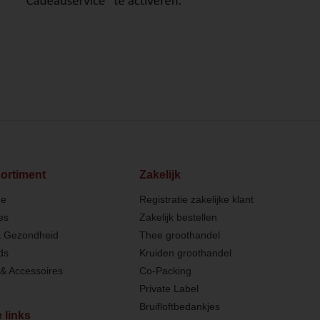
ortiment
Zakelijk
ee
Registratie zakelijke klant
es
Zakelijk bestellen
& Gezondheid
Thee groothandel
ds
Kruiden groothandel
& Accessoires
Co-Packing
Private Label
Bruifloftbedankjes
 links