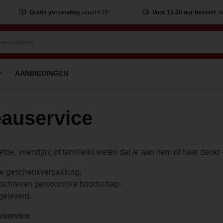
Gratis verzending
vanaf €39*
Voor 15.00 uur besteld
, 
AANBIEDINGEN
auservice
efde, vriend(in) of familielid weten dat je aan hem of haar denk
le geschenkverpakking;
schreven persoonlijke boodschap;
fgeleverd.
uservice