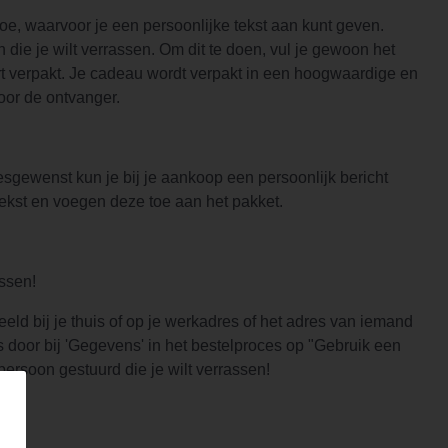
e, waarvoor je een persoonlijke tekst aan kunt geven.
ie je wilt verrassen. Om dit te doen, vul je gewoon het
art verpakt. Je cadeau wordt verpakt in een hoogwaardige en
oor de ontvanger.
sgewenst kun je bij je aankoop een persoonlijk bericht
 tekst en voegen deze toe aan het pakket.
assen!
eld bij je thuis of op je werkadres of het adres van iemand
s door bij 'Gegevens' in het bestelproces op "Gebruik een
ersoon gestuurd die je wilt verrassen!