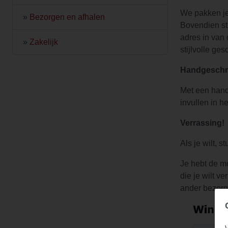
We pakken je
»
Bezorgen en afhalen
Bovendien stu
adres in van 
»
Zakelijk
stijlvolle ge
Handgeschr
Met een hand
invullen in h
Verrassing!
Als je wilt, 
Je hebt de mo
die je wilt v
ander bezorg