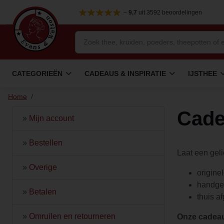
–
9,7
uit 3592 beoordelingen
CATEGORIEËN
CADEAUS & INSPIRATIE
IJSTHEE
Home
/
Cade
»
Mijn account
»
Bestellen
Laat een geli
»
Overige
origine
handge
»
Betalen
thuis a
»
Omruilen en retourneren
Onze cadea