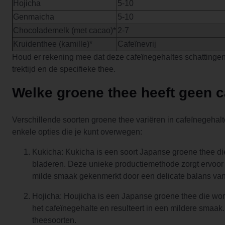
Hojicha
5-10
Genmaicha
5-10
Chocolademelk (met cacao)*
2-7
Kruidenthee (kamille)*
Cafeïnevrij
Houd er rekening mee dat deze cafeïnegehaltes schattingen 
trektijd en de specifieke thee.
Welke groene thee heeft geen c
Verschillende soorten groene thee variëren in cafeïnegehalte
enkele opties die je kunt overwegen:
Kukicha: Kukicha is een soort Japanse groene thee die
bladeren. Deze unieke productiemethode zorgt ervoor 
milde smaak gekenmerkt door een delicate balans van
Hojicha: Houjicha is een Japanse groene thee die wor
het cafeïnegehalte en resulteert in een mildere smaa
theesoorten.