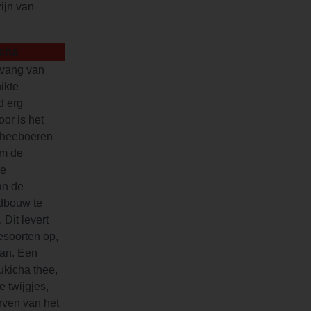
zijn van
cha
vang van
ikte
d erg
or is het
theeboeren
om de
de
an de
dbouw te
Dit levert
esoorten op,
pan. Een
ukicha thee,
 twijgjes,
erven van het