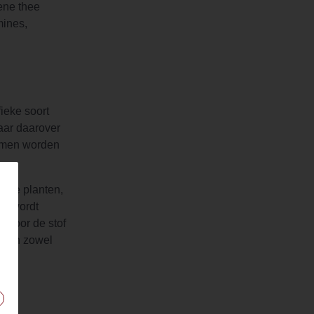
oene thee
mines,
ieke soort
aar daarover
ermen worden
aalde planten,
et wordt
t voor de stof
ne in zowel