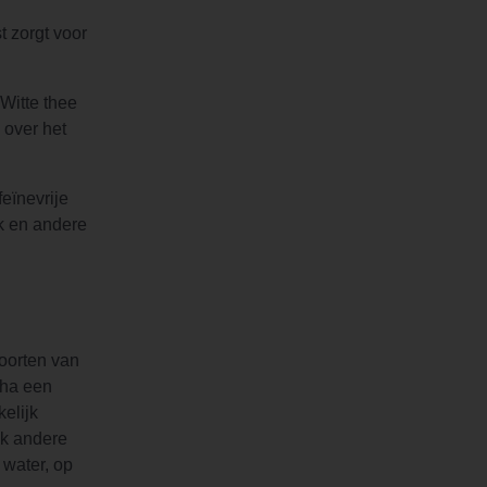
t zorgt voor
Witte thee
 over het
eïnevrije
ak en andere
soorten van
cha een
elijk
ok andere
water, op