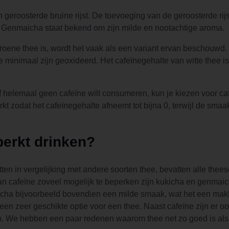
roosterde bruine rijst. De toevoeging van de geroosterde rijs
. Genmaicha staat bekend om zijn milde en nootachtige aroma.
roene thee is, wordt het vaak als een variant ervan beschouwd. 
minimaal zijn geoxideerd. Het cafeïnegehalte van witte thee is
f helemaal geen cafeïne wilt consumeren, kun je kiezen voor caf
t zodat het cafeïnegehalte afneemt tot bijna 0, terwijl de sma
perkt drinken?
n in vergelijking met andere soorten thee, bevatten alle thee
n cafeïne zoveel mogelijk te beperken zijn kukicha en genmai
kicha bijvoorbeeld bovendien een milde smaak, wat het een makk
en zeer geschikte optie voor een thee. Naast cafeïne zijn er o
. We hebben een paar redenen waarom thee net zo goed is als 