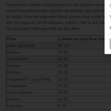
Groene thee cafeïne staat bekend om zijn subtiele stimulati
exacte hoeveelheid kan variëren afhankelijk van verschille
de zettijd. Over het algemeen bevat groene thee echter min
250 ml ongeveer 20-30 milligram cafeïne. Hier is een voorb
het geschatte cafeïnegehalte per kop thee.
Thee
Cafeïne per kop thee (mg/25
Koffie (gefilterd)*
95-165
Matcha
70-80
Yerba Maté*
30-50
Sencha
20-30
Gyokuro
20-30
Dragonwell / Lung Ching
15-25
Gunpowder
15-25
China Jasmine
10-20
Bancha
10-20
Kukicha
5-15