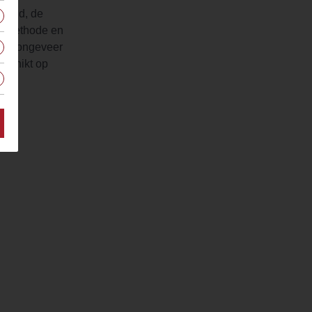
ezegd, de
ngsmethode en
 van ongeveer
gschikt op