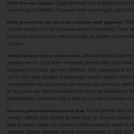
Thee
gemaakt van twijgjes bestaat uit
Drink thee van twijgjes.
nature laag in cafeïne. Populaire thee van twijgjes zijn Kuk
Matc
Drink groene thee die niet in de schaduw heeft gegroeid.
cafeïne omdat ze in de schaduw worden verbouwd. Thee ve
tekort aan zonlicht door meer chlorofyl en andere chemisch
cafeïne.
De hoeveelheid cafeïne i
Vermijd groene thee in poeder vorm.
poedervorm is. Tot poeder vermalen groene thee zoals Mat
suspensie in plaats van een aftreksel. Een suspensie is e
stof in zeer fijne deeltjes is gemengd met een andere stof en
Voorbeelden van suspensie zijn roomijs (ijs en room), verf (
In het geval van Matcha betekent dit dat je de bladeren in fei
theebladeren. Hiermee krijg je elke gram cafeïne binnen die
Decaf groene thee is ni
Ga voor gedecafeïneerde groene thee.
minder cafeïne dan andere groene thee. Er zijn een aantal 
thee te halen. Onder de noemer cafeïne-extractie wordt er 
gebruikt. Welke methode er ook gebruikt wordt, er blijft altij