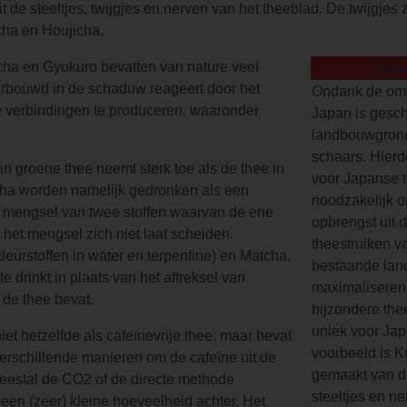
 de steeltjes, twijgjes en nerven van het theeblad. De twijgjes 
icha en Houjicha.
ha en Gyokuro bevatten van nature veel
Kuki
rbouwd in de schaduw reageert door het
Ondank de om
e verbindingen te produceren, waaronder
Japan is gesch
landbouwgron
schaars. Hierdo
n groene thee neemt sterk toe als de thee in
voor Japanse 
cha worden namelijk gedronken als een
noodzakelijk 
en mengsel van twee stoffen waarvan de ene
opbrengst uit 
 het mengsel zich niet laat scheiden.
theestruiken v
kleurstoffen in water en terpentine) en Matcha.
bestaande lan
te drinkt in plaats van het aftreksel van
maximaliseren. 
 de thee bevat.
bijzondere the
uniek voor Ja
et hetzelfde als cafeïnevrije thee, maar bevat
voorbeeld is K
verschillende manieren om de cafeïne uit de
gemaakt van de
meestal de CO2 of de directe methode
steeltjes en n
d een (zeer) kleine hoeveelheid achter. Het