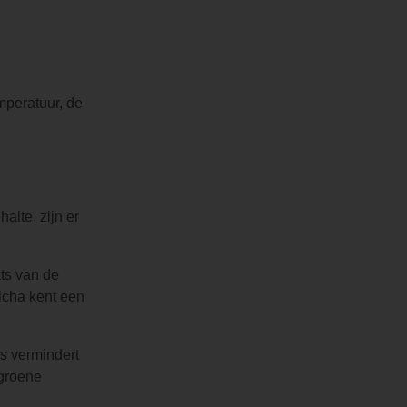
mperatuur, de
alte, zijn er
ats van de
icha kent een
s vermindert
 groene