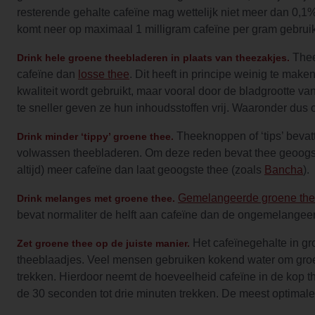
resterende gehalte cafeïne mag wettelijk niet meer dan 0,1
komt neer op maximaal 1 milligram cafeïne per gram gebruik
Thee
Drink hele groene theebladeren in plaats van theezakjes.
cafeïne dan
losse thee
. Dit heeft in principe weinig te mak
kwaliteit wordt gebruikt, maar vooral door de bladgrootte van
te sneller geven ze hun inhoudsstoffen vrij. Waaronder dus 
Theeknoppen of ‘tips’ bevat
Drink minder ‘tippy’ groene thee.
volwassen theebladeren. Om deze reden bevat thee geoogst 
altijd) meer cafeïne dan laat geoogste thee (zoals
Bancha
).
Gemelangeerde groene th
Drink melanges met groene thee.
bevat normaliter de helft aan cafeïne dan de ongemelangee
Het cafeïnegehalte in gro
Zet groene thee op de juiste manier.
theeblaadjes. Veel mensen gebruiken kokend water om groene
trekken. Hierdoor neemt de hoeveelheid cafeïne in de kop th
de 30 seconden tot drie minuten trekken. De meest optimale 