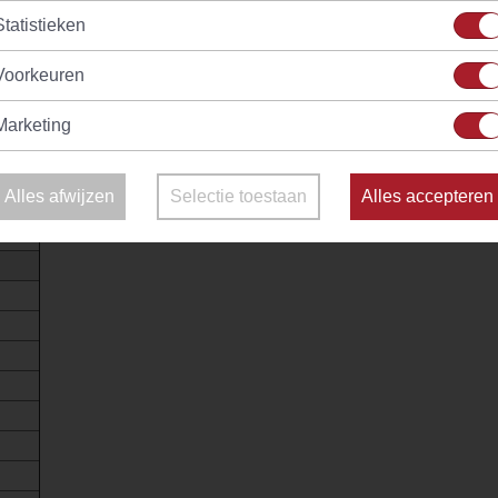
e, die een natuurlijke en langdurige energieboost geeft. Zoals g
Statistieken
nde factoren, zoals de specifieke soort groene thee, de bereidi
Voorkeuren
der cafeïne dan koffie. Gemiddeld bevat een kopje groene thee
eeld van een tabel met verschillende soorten groene thee geran
Marketing
0 ml)
Alles afwijzen
Selectie toestaan
Alles accepteren