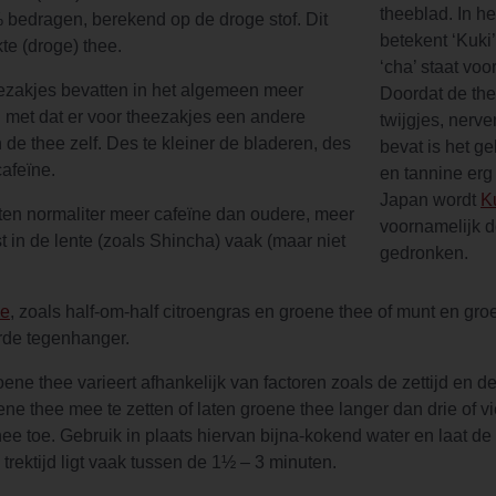
theeblad. In h
% bedragen, berekend op de droge stof. Dit
betekent ‘Kuki’
te (droge) thee.
‘cha’ staat voo
zakjes bevatten in het algemeen meer
Doordat de the
en met dat er voor theezakjes een andere
twijgjes, nerve
 de thee zelf. Des te kleiner de bladeren, des
bevat is het ge
cafeïne.
en tannine erg 
Japan wordt
K
ten normaliter meer cafeïne dan oudere, meer
voornamelijk d
in de lente (zoals Shincha) vaak (maar niet
gedronken.
ee
, zoals half-om-half citroengras en groene thee of munt en gro
rde tegenhanger.
ene thee varieert afhankelijk van factoren zoals de zettijd en 
 thee mee te zetten of laten groene thee langer dan drie of v
ee toe. Gebruik in plaats hiervan bijna-kokend water en laat de
trektijd ligt vaak tussen de 1½ – 3 minuten.