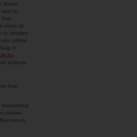
et Japans
 steel en
r thee.
e alleen de
n en steeltjes
halte cafeïne
laag. In
ukicha
oor kinderen
ene thee,
de hoeveelheid
ier minuten
 thee tussen