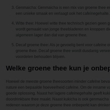
Genmaicha: Genmaicha is een mix van groene thee en ge
een unieke smaak en verlaagt ook het cafeïnegehalte
Witte thee: Hoewel witte thee technisch gezien geen g
wordt gemaakt van jonge theebladeren en knoppen die 
algemeen lager dan dat van groene thee.
Decaf groene thee: Als je gevoelig bent voor cafeïne o
groene thee. Decaf groene thee wordt dusdanig verwerk
voordelen behouden blijven.
Welke groene thee kun je onbe
Hoewel de meeste groene theesoorten minder cafeïne bevatte
nature een bepaalde hoeveelheid cafeïne. Om de inname va
goede oplossing. Naast het lagere cafeïnegehalte geeft ku
doordrinkbare thee maakt. Naast kukicha is ook genmaicha e
redenen waarom je deze groene thee onbeperkt kan drinken