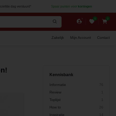
dezelfde dag verstuurd*
Spaar punten voor
kortingen
0
0
Zakelijk
Mijn Account
Contact
en!
Kennisbank
Informatie
76
Review
1
Toplijst
1
How to
26
Inspiratie
14