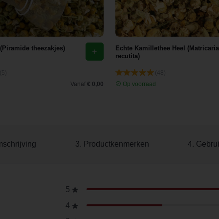
 (Piramide theezakjes)
Echte Kamillethee Heel (Matricaria
recutita)
(5)
(48)
d
Vanaf
€ 0,00
Op voorraad
mschrijving
3. Productkenmerken
4. Gebru
5
4