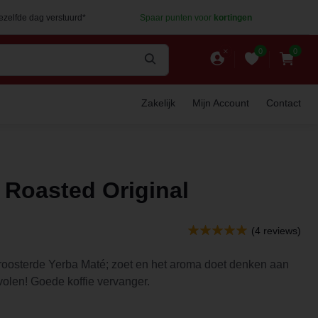
dezelfde dag verstuurd*
Spaar punten voor
kortingen
0
0
Zakelijk
Mijn Account
Contact
 Roasted Original
(4 reviews)
roosterde Yerba Maté; zoet en het aroma doet denken aan
olen! Goede koffie vervanger.