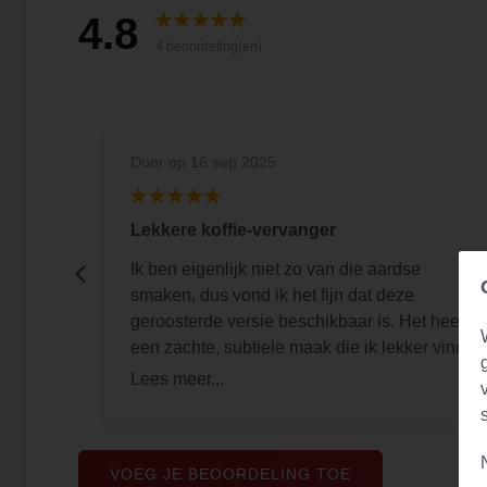
4.8
4 beoordeling(en)
Door
op 16 sep 2025
Lekkere koffie-vervanger
Ik ben eigenlijk niet zo van die aardse
 Daarna
smaken, dus vond ik het fijn dat deze
geroosterde versie beschikbaar is. Het heeft
een zachte, subtiele maak die ik lekker vind.
Een goed alternatief voor koffie en ik voel dat
het mij door de dag heen energie geeft ipv
een instant kick van koffie.
VOEG JE BEOORDELING TOE