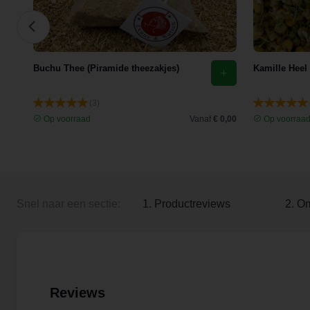
Buchu Thee (Piramide theezakjes)
Kamille Heel
(3)
 3,35
Op voorraad
Vanaf
€ 0,00
Op voorraa
Snel naar een sectie:
1. Productreviews
2. O
Reviews