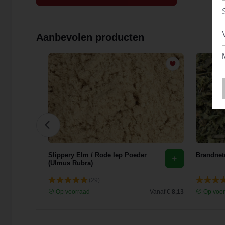
Aanbevolen producten
花)
Slippery Elm / Rode Iep Poeder
Brandnete
(Ulmus Rubra)
(29)
Vanaf
€ 9,44
Op voorraad
Vanaf
€ 8,13
Op voor