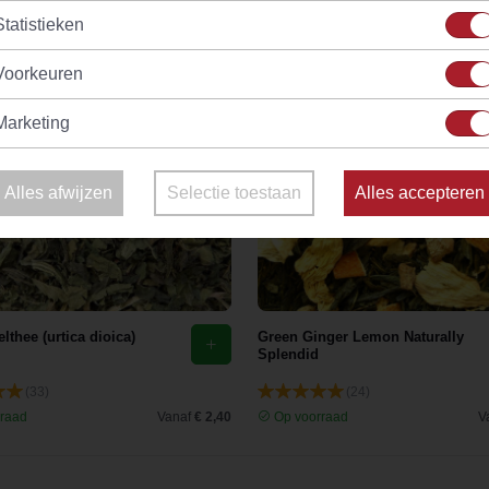
Statistieken
Voorkeuren
Marketing
Alles afwijzen
Selectie toestaan
Alles accepteren
lthee (urtica dioica)
Green Ginger Lemon Naturally
Splendid
(33)
(24)
raad
Vanaf
€ 2,40
Op voorraad
V