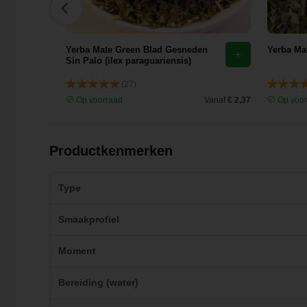
Yerba Mate Green Blad Gesneden
Yerba Ma
Sin Palo (ilex paraguariensis)
(27)
Vanaf
€ 33,42
Op voorraad
Vanaf
€ 2,37
Op voor
Productkenmerken
Type
Smaakprofiel
Moment
Bereiding (water)