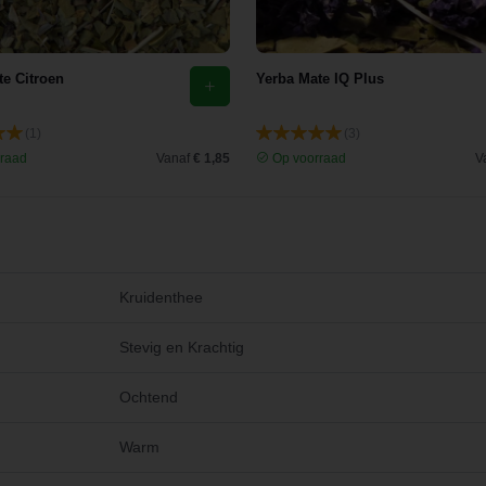
te Citroen
Yerba Mate IQ Plus
(1)
(3)
raad
Vanaf
€ 1,85
Op voorraad
V
Kruidenthee
Stevig en Krachtig
Ochtend
Warm