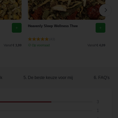
Heavenly Sleep Wellness Thee
Eld
(43)
Vanaf
€ 3,99
Op voorraad
Vanaf
€ 4,09
O
ik
5. De beste keuze voor mij
6. FAQ's
3
1