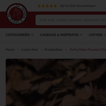
–
9,7
uit 3592 beoordelingen
CATEGORIEËN
CADEAUS & INSPIRATIE
IJSTHEE
Home
Losse thee
Kruidenthee
Yerba Mate Roasted Ori