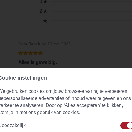
3
2
1
Door
Jacek
op 19 mei 2022
Alles is geweldig.
Alles is geweldig. Grote keuze aan. Ik kom
Cookie instellingen
zeker nog een keer terug naar deze winkel
We gebruiken cookies om jouw browse-ervaring te verbeteren,
gepersonaliseerde advertenties of inhoud weer te geven en ons
verkeer te analyseren. Door op ‘Alles accepteren’ te klikken,
stem je in met ons gebruik van cookies.
Noodzakelijk