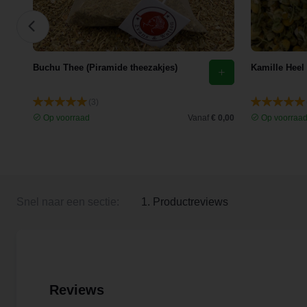
Buchu Thee (Piramide theezakjes)
Kamille Heel
(3)
 3,35
Op voorraad
Vanaf
€ 0,00
Op voorraa
Snel naar een sectie:
1. Productreviews
Reviews