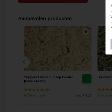
Aanbevolen producten
花)
Slippery Elm / Rode Iep Poeder
Brandnete
(Ulmus Rubra)
(29)
Vanaf
€ 9,44
Op voorraad
Vanaf
€ 8,13
Op voor