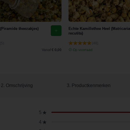
 (Piramide theezakjes)
Echte Kamillethee Heel (Matricaria
recutita)
(5)
(48)
d
Vanaf
€ 0,00
Op voorraad
2. Omschrijving
3. Productkenmerken
5
4