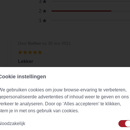
3
2
1
Door
Esther
op 30 nov 2021
Lekker
lekker
Cookie instellingen
We gebruiken cookies om jouw browse-ervaring te verbeteren,
gepersonaliseerde advertenties of inhoud weer te geven en ons
verkeer te analyseren. Door op ‘Alles accepteren’ te klikken,
stem je in met ons gebruik van cookies.
Noodzakelijk