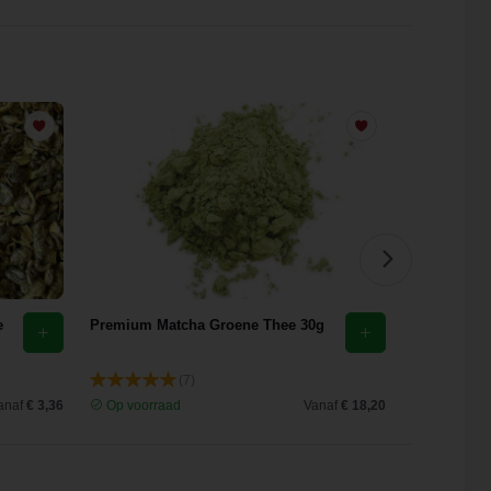
e
Premium Matcha Groene Thee 30g
Milky Oolo
(7)
anaf
€ 3,36
Op voorraad
Vanaf
€ 18,20
Op voorra