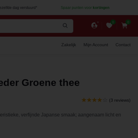
dezelfde dag verstuurd*
Spaar punten voor
kortingen
0
0
Zakelijk
Mijn Account
Contact
eder Groene thee
(3 reviews)
eristieke, verfijnde Japanse smaak; aangenaam licht en