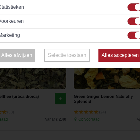
Statistieken
Voorkeuren
Marketing
Alles afwijzen
Selectie toestaan
Alles accepteren
lthee (urtica dioica)
Green Ginger Lemon Naturally
Splendid
(33)
(24)
raad
Vanaf
€ 2,40
Op voorraad
V