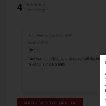
4
3 beoordeling(en)
Door
Andreas
op 7 feb 2022
Bitter
Niet voor mij. Neem de losse variant die hier
te koop is in de plaats.
VOEG JE BEOORDELING TOE