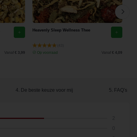
Heavenly Sleep Wellness Thee
Eld
(43)
Vanaf
€ 3,99
Op voorraad
Vanaf
€ 4,09
O
4. De beste keuze voor mij
5. FAQ's
2
0