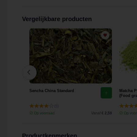
Vergelijkbare producten
Sencha China Standard
Matcha P
(Food gr
(5)
Vanaf
€ 15,74
Op voorraad
Vanaf
€ 2,59
Op voor
Productkenmerken