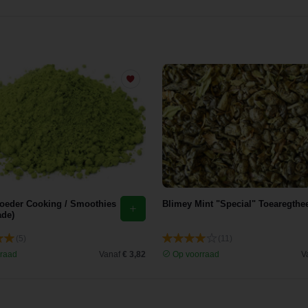
oeder Cooking / Smoothies
Blimey Mint "Special" Toearegthe
ade)
(5)
(11)
raad
Vanaf
€ 3,82
Op voorraad
V