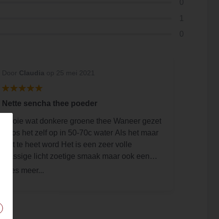
0
1
0
Door
Claudia
op 25 mei 2021
Nette sencha thee poeder
Mooie wat donkere groene thee Waneer gezet
Ik los het zelf op in 50-70c water Als het maar
niet te heet word Het is een zeer volle
grassige licht zoetige smaak maar ook een
klein beetje bitter Ik ga deze aankoop zeker in
men achterhoofd houden op een vermoeide
dag