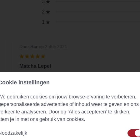
3
2
1
Door
Har
op 2 dec 2021
Matcha Lepel
Dit product is me voor 100% meegevallen, en
Cookie instellingen
is nog altijd beter om de thee met een
theelepeltje op te scheppen, want met dit
We gebruiken cookies om jouw browse-ervaring te verbeteren,
bamboe lepeltje heb je juiste hoeveel heid
gepersonaliseerde advertenties of inhoud weer te geven en ons
voor op te scheppen!
verkeer te analyseren. Door op ‘Alles accepteren’ te klikken,
stem je in met ons gebruik van cookies.
Noodzakelijk