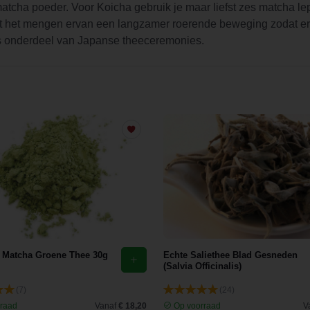
 matcha poeder. Voor Koicha gebruik je maar liefst zes matcha 
eist het mengen ervan een langzamer roerende beweging zodat e
als onderdeel van Japanse theeceremonies.
Matcha Groene Thee 30g
Echte Saliethee Blad Gesneden
(Salvia Officinalis)
(7)
(24)
raad
Vanaf
€ 18,20
Op voorraad
V