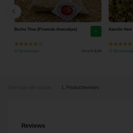
Buchu Thee (Piramide theezakjes)
Kamille Heel
(3)
 3,35
Op voorraad
Vanaf
€ 0,00
Op voorraa
Snel naar een sectie:
1. Productreviews
Reviews