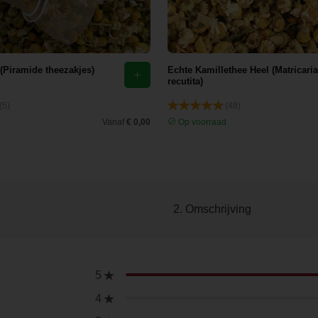
 (Piramide theezakjes)
Echte Kamillethee Heel (Matricaria
recutita)
(5)
(48)
d
Vanaf
€ 0,00
Op voorraad
2. Omschrijving
5
4