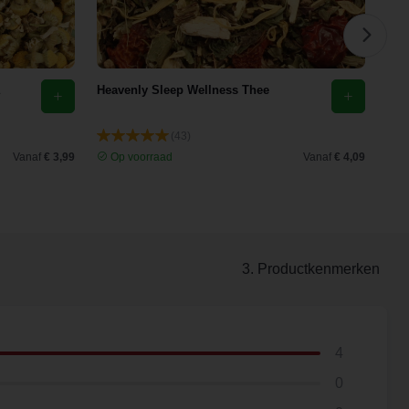
Heavenly Sleep Wellness Thee
Eld
(43)
Vanaf
€ 3,99
Op voorraad
Vanaf
€ 4,09
O
3. Productkenmerken
4
0