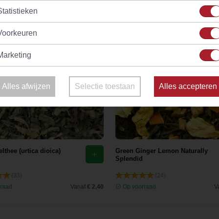
Statistieken
Voorkeuren
Marketing
Alles afwijzen
Selectie toestaan
Alles accepteren
lthee (urtica dioica)
Green Ginger Lemon Naturally
Splendid
(33)
(24)
raad
Vanaf
€ 2,40
Op voorraad
V