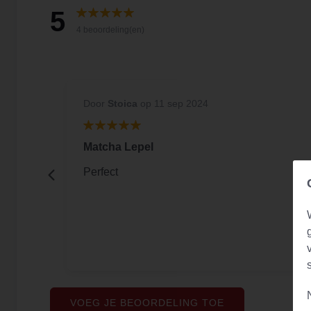
5
4 beoordeling(en)
Door
Stoica
op 11 sep 2024
Matcha Lepel
iden van
Perfect
VOEG JE BEOORDELING TOE