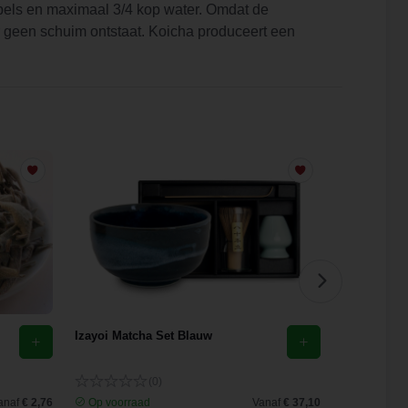
lepels en maximaal 3/4 kop water. Omdat de
r geen schuim ontstaat. Koicha produceert een
Izayoi Matcha Set Blauw
Matchakom 
(0)
anaf
€ 2,76
Op voorraad
Vanaf
€ 37,10
Op voorra