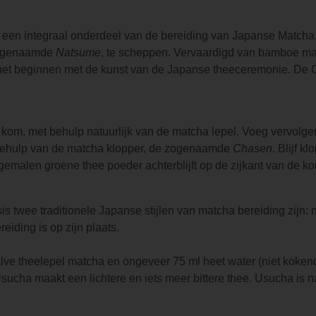
s een integraal onderdeel van de bereiding van Japanse Matcha
 zogenaamde
Natsume
, te scheppen. Vervaardigd van bamboe m
 net beginnen met de kunst van de Japanse theeceremonie. De
 kom, met behulp natuurlijk van de matcha lepel. Voeg vervolge
 behulp van de matcha klopper, de zogenaamde
Chasen
. Blijf 
 gemalen groene thee poeder achterblijft op de zijkant van de k
asis twee traditionele Japanse stijlen van matcha bereiding zijn: 
ereiding is op zijn plaats.
ve theelepel matcha en ongeveer 75 ml heet water (niet kokend)
sucha maakt een lichtere en iets meer bittere thee. Usucha is n