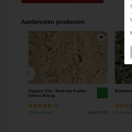
Aanbevolen producten
花)
Slippery Elm / Rode Iep Poeder
Brandnete
(Ulmus Rubra)
(29)
Vanaf
€ 9,44
Op voorraad
Vanaf
€ 8,13
Op voor