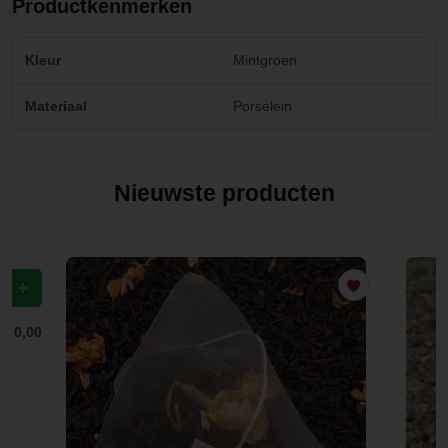
Productkenmerken
Kleur
Mintgroen
Materiaal
Porselein
Nieuwste producten
f
€ 0,00