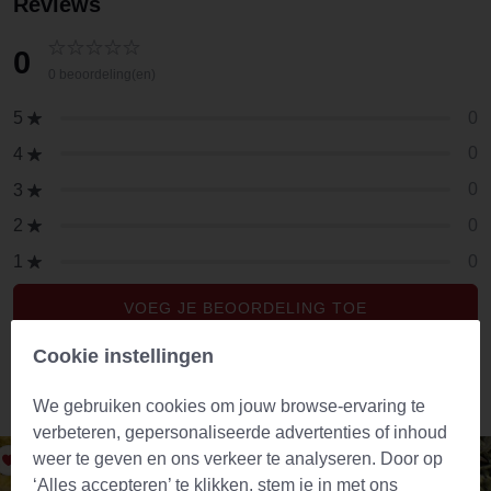
Reviews
0
0 beoordeling(en)
0
5
0
4
0
3
0
2
0
1
VOEG JE BEOORDELING TOE
Cookie instellingen
Aanbevolen producten
We gebruiken cookies om jouw browse-ervaring te
verbeteren, gepersonaliseerde advertenties of inhoud
weer te geven en ons verkeer te analyseren. Door op
‘Alles accepteren’ te klikken, stem je in met ons