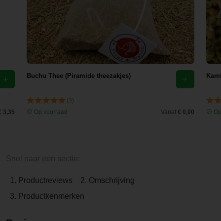
Buchu Thee (Piramide theezakjes)
Kami
(3)
€ 3,35
Op voorraad
Vanaf
€ 0,00
Op
Snel naar een sectie:
1. Productreviews
2. Omschrijving
3. Productkenmerken