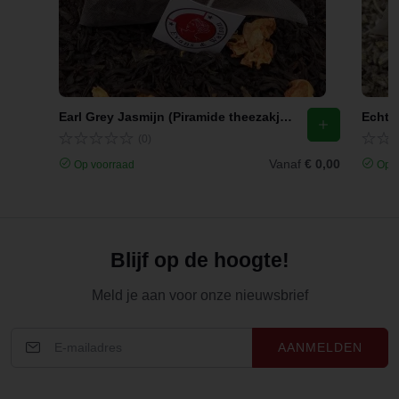
Earl Grey Jasmijn (Piramide theezakjes)
Echte 
(0)
Vanaf
€ 0,00
Op voorraad
Op v
Blijf op de hoogte!
Meld je aan voor onze nieuwsbrief
AANMELDEN