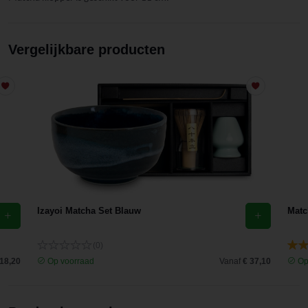
Vergelijkbare producten
Izayoi Matcha Set Blauw
Matc
(0)
 18,20
Op voorraad
Vanaf
€ 37,10
Op