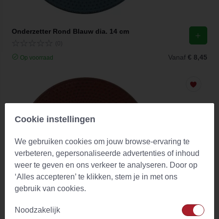
Onderzetter Rond Blauw dia. 14 cm
(0)
Vanaf
€ 8,45
Op voorraad
Cookie instellingen
We gebruiken cookies om jouw browse-ervaring te
verbeteren, gepersonaliseerde advertenties of inhoud
weer te geven en ons verkeer te analyseren. Door op
‘Alles accepteren’ te klikken, stem je in met ons
gebruik van cookies.
Noodzakelijk