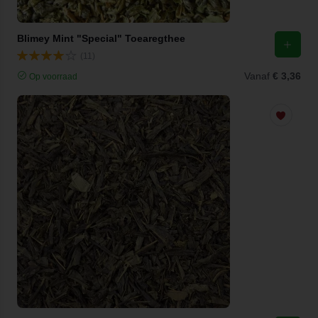
Blimey Mint "Special" Toearegthee
(11)
Vanaf
€ 3,36
Op voorraad