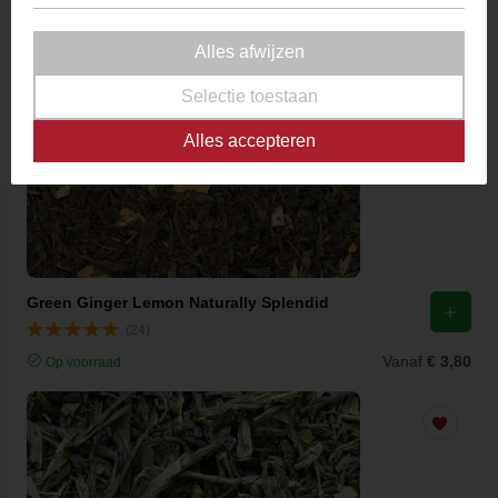
Alles afwijzen
Selectie toestaan
Alles accepteren
Green Ginger Lemon Naturally Splendid
(24)
Vanaf
€ 3,80
Op voorraad