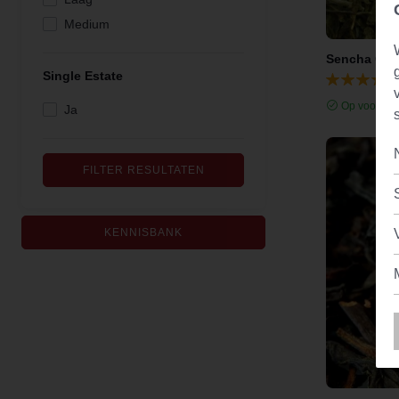
Medium
Sencha Chi
Single Estate
Op voorraa
Ja
FILTER RESULTATEN
KENNISBANK