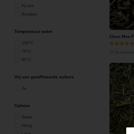
Pu erh
Rooibos
Witte thee
Zwarte thee
Temperatuur water
Chun Mee Fi
100°C
70°C
Op voorraa
80°C
Vrij van geraffineerde suikers
Ja
Cafeine
Geen
Hoog
Laag