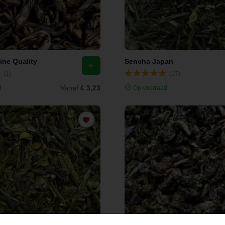
ne Quality
Sencha Japan
(1)
(17)
Vanaf
€ 3,23
d
Op voorraad