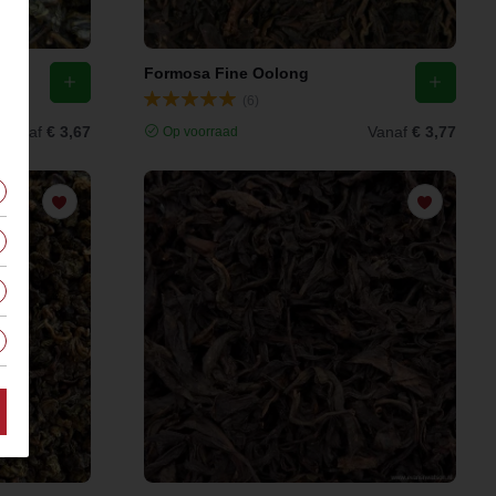
Formosa Fine Oolong
(6)
Vanaf
€ 3,67
Vanaf
€ 3,77
Op voorraad