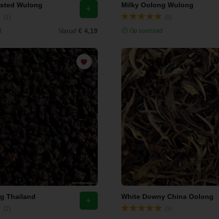
sted Wulong
Milky Oolong Wulong
(1)
(8)
Vanaf
€ 4,19
d
Op voorraad
g Thailand
White Downy China Oolong
(2)
(3)