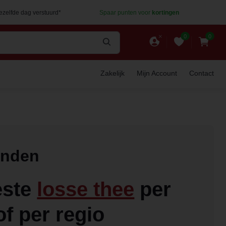
dezelfde dag verstuurd*
Spaar punten voor
kortingen
0
0
Zakelijk
Mijn Account
Contact
anden
este
losse thee
per
of per regio