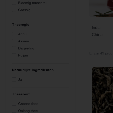
Bloemig muscatel
Grassig
Grassig verfrissend
Mout
Theeregio
India
Mout rijk
Anhui
China
Mout rokerig
Assam
Muscatel rijk
Darjeeling
Notig grassig
Er zijn 49 prod
Fuijan
Notig rijk
Hubei
Rijk
Ruhuna
Natuurlijke ingredienten
Zoet grassig verfrissend
UVA
Ja
Zoet rokerig
Yunnan
Zoet verfrissend
Theesoort
Groene thee
Oolong thee