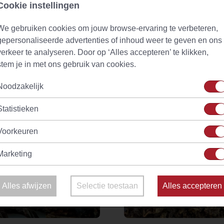
Cookie instellingen
We gebruiken cookies om jouw browse-ervaring te verbeteren,
na Standard
Tien Kuan Yin Oolong
gepersonaliseerde advertenties of inhoud weer te geven en ons
(5)
(9)
verkeer te analyseren. Door op ‘Alles accepteren’ te klikken,
Vanaf
€ 2,59
d
Op voorraad
stem je in met ons gebruik van cookies.
Noodzakelijk
Statistieken
Voorkeuren
Marketing
Alles afwijzen
Selectie toestaan
Alles accepteren