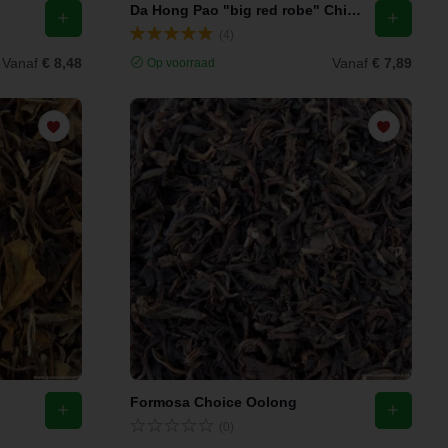
Da Hong Pao "big red robe" China Oolong
(4)
Vanaf
€ 8,48
Vanaf
€ 7,89
Op voorraad
Formosa Choice Oolong
(0)