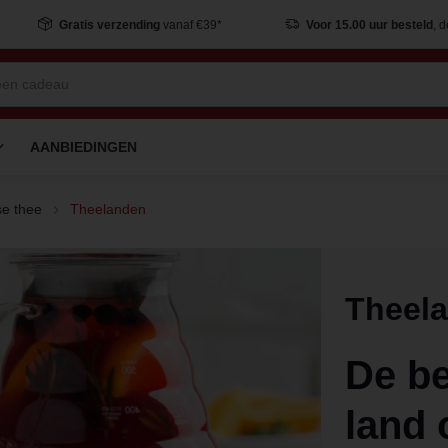
Gratis verzending
vanaf €39*
Voor 15.00 uur besteld
, 
AANBIEDINGEN
e thee
Theelanden
Theel
De b
land 