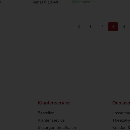
Vanaf
€ 13,48
d
Op voorraad
(current
1
2
3
4
Klantenservice
Ons ass
Bestellen
Losse th
Klantenservice
Theezakj
Bezorgen en afhalen
Kruiden 