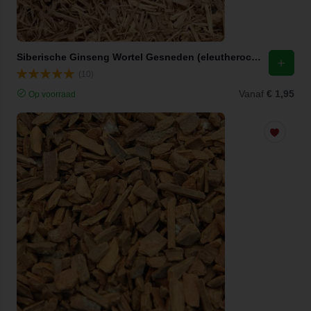
Siberische Ginseng Wortel Gesneden (eleutherococcus senticosus) / Ci wǔ jia
(10)
Vanaf
€ 1,95
Op voorraad