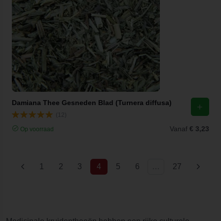
Damiana Thee Gesneden Blad (Turnera diffusa)
(12)
Vanaf
€ 3,23
Op voorraad
(current)
1
2
3
4
5
6
…
27