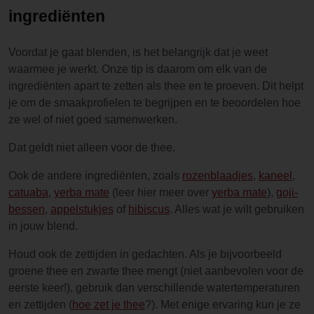
ingrediënten
Voordat je gaat blenden, is het belangrijk dat je weet
waarmee je werkt. Onze tip is daarom om elk van de
ingrediënten apart te zetten als thee en te proeven. Dit helpt
je om de smaakprofielen te begrijpen en te beoordelen hoe
ze wel of niet goed samenwerken.
Dat geldt niet alleen voor de thee.
Ook de andere ingrediënten, zoals
rozenblaadjes
,
kaneel
,
catuaba
,
yerba mate
(leer hier meer over
yerba mate
),
goji-
bessen
,
appelstukjes
of
hibiscus
. Alles wat je wilt gebruiken
in jouw blend.
Houd ook de zettijden in gedachten. Als je bijvoorbeeld
groene thee en zwarte thee mengt (niet aanbevolen voor de
eerste keer!), gebruik dan verschillende watertemperaturen
en zettijden (
hoe zet je thee
?). Met enige ervaring kun je ze