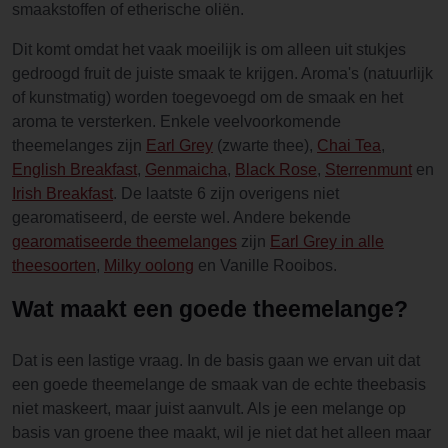
smaakstoffen of etherische oliën.
Dit komt omdat het vaak moeilijk is om alleen uit stukjes
gedroogd fruit de juiste smaak te krijgen. Aroma's (natuurlijk
of kunstmatig) worden toegevoegd om de smaak en het
aroma te versterken. Enkele veelvoorkomende
theemelanges zijn
Earl Grey
(zwarte thee),
Chai Tea
,
English Breakfast
,
Genmaicha
,
Black Rose
,
Sterrenmunt
en
Irish Breakfast
. De laatste 6 zijn overigens niet
gearomatiseerd, de eerste wel. Andere bekende
gearomatiseerde theemelanges
zijn
Earl Grey in alle
theesoorten
,
Milky oolong
en Vanille Rooibos.
Wat maakt een goede theemelange?
Dat is een lastige vraag. In de basis gaan we ervan uit dat
een goede theemelange de smaak van de echte theebasis
niet maskeert, maar juist aanvult. Als je een melange op
basis van groene thee maakt, wil je niet dat het alleen maar