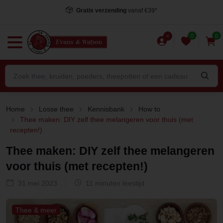
Voor 15.00 uur besteld
, dezelfde dag verstuurd*
0
0
Home
Losse thee
Kennisbank
How to
Thee maken: DIY zelf thee melangeren voor thuis (met
recepten!)
Thee maken: DIY zelf thee melangeren
voor thuis (met recepten!)
31 mei 2023
11 minuten leestijd
Thee & meer