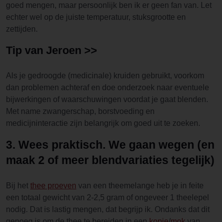
goed mengen, maar persoonlijk ben ik er geen fan van. Let
echter wel op de juiste temperatuur, stuksgrootte en
zettijden.
Tip van Jeroen >>
Als je gedroogde (medicinale) kruiden gebruikt, voorkom
dan problemen achteraf en doe onderzoek naar eventuele
bijwerkingen of waarschuwingen voordat je gaat blenden.
Met name zwangerschap, borstvoeding en
medicijninteractie zijn belangrijk om goed uit te zoeken.
3. Wees praktisch. We gaan wegen (en
maak 2 of meer blendvariaties tegelijk)
Bij het
thee proeven
van een theemelange heb je in feite
een totaal gewicht van 2-2,5 gram of ongeveer 1 theelepel
nodig. Dat is lastig mengen, dat begrijp ik. Ondanks dat dit
genoeg is om de thee te bereiden in een
kopje
/
mok
van