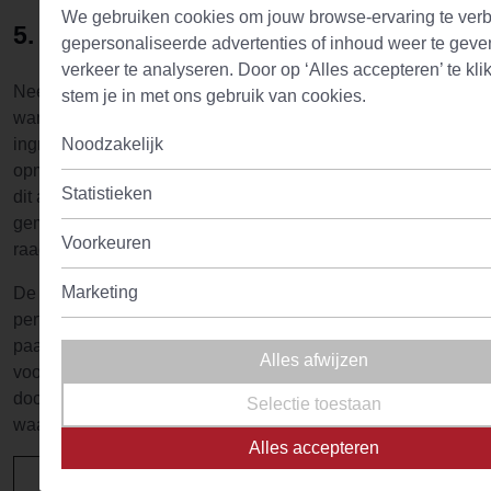
We gebruiken cookies om jouw browse-ervaring te verb
5. Noteren en documenteren
gepersonaliseerde advertenties of inhoud weer te geve
verkeer te analyseren. Door op ‘Alles accepteren’ te kli
Neem altijd een notitieboekje en een pen of potlood mee
stem je in met ons gebruik van cookies.
wanneer je aan de slag gaat. Noteer altijd de gebruikte
Noodzakelijk
ingrediënten, verhoudingen, zettijden, smaakcombinaties,
opmerkingen en de uitgevoerde experimenten goed. Doe
Statistieken
dit altijd in hetzelfde schriftje of notitieblok, zodat je
gemakkelijk kunt teruggaan en eerdere bevindingen kunt
Voorkeuren
raadplegen.
Marketing
De eerste poging heb je bijvoorbeeld misschien niet de
perfecte mix gevonden, misschien zelfs niet bij de eerste
paar pogingen. Dat is geen probleem, het komt vrij vaak
Alles afwijzen
voor. Het is ook deels
trail-and-error
. Door het te
documenteren heb je de volgende dag goed in de smiezen
Selectie toestaan
waar je was gebleven.
Alles accepteren
Hoeveelheid (g)