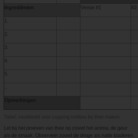
Ingrediënten
Versie #1
#2
1.
2.
3.
4.
5.
..
Opmerkingen
Tabel: voorbeeld voor cupping notities bij thee maken
Let bij het proeven van thee op zowel het aroma, de geur
als de smaak. Observeer zowel de droge als natte bladeren.