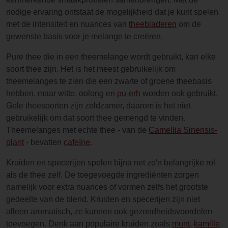
nodige ervaring ontstaat de mogelijkheid dat je kunt spelen
met de intensiteit en nuances van
theebladeren
om de
gewenste basis voor je melange te creëren.
Pure thee die in een theemelange wordt gebruikt, kan elke
soort thee zijn. Het is het meest gebruikelijk om
theemelanges te zien die een zwarte of groene theebasis
hebben, maar witte, oolong en
pu-erh
worden ook gebruikt.
Gele theesoorten zijn zeldzamer, daarom is het niet
gebruikelijk om dat soort thee gemengd te vinden.
Theemelanges met echte thee - van de
Camellia Sinensis-
plant
- bevatten
cafeïne
.
Kruiden en specerijen spelen bijna net zo'n belangrijke rol
als de thee zelf. De toegevoegde ingrediënten zorgen
namelijk voor extra nuances of vormen zelfs het grootste
gedeelte van de blend. Kruiden en specerijen zijn niet
alleen aromatisch, ze kunnen ook gezondheidsvoordelen
toevoegen. Denk aan populaire kruiden zoals
munt
,
kamille
,