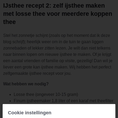
IJsthee recept 2: zelf ijsthee maken
met losse thee voor meerdere koppen
thee
Stel het zonnetje schijnt (zoals op het moment dat ik deze
blog schrijf); heerlijk weer om in de tuin te gaan liggen
zonnebaden of lekker zitten lezen. Je wilt dan niet telkens
naar binnen lopen om nieuwe ijsthee te maken. Of je krijgt
een aantal vrienden of familie op visite, gezellig! Dan wil je
liever een grote kan ijsthee maken. Wij hebben het perfect
zelfgemaakte ijsthee recept voor jou.
Wat hebben we nodig?
Losse thee (ongeveer 10-15 gram)
Finum ijstheemaker 1,8 liter of een karaf met theefilter
IJsblokjes
Cookie instellingen
Water