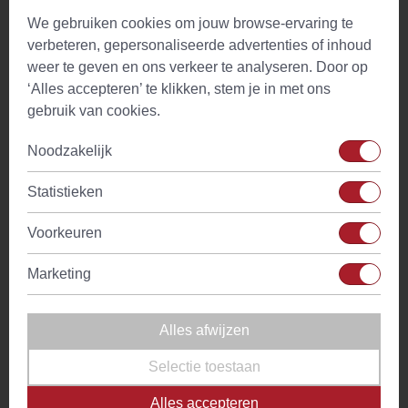
Bereidingswijze
We gebruiken cookies om jouw browse-ervaring te
verbeteren, gepersonaliseerde advertenties of inhoud
Breng het water aan de kook (of wanneer je groene
weer te geven en ons verkeer te analyseren. Door op
thee gebruikt op 90°C);
‘Alles accepteren’ te klikken, stem je in met ons
Vul de ijstheemaker of karaf voor 2/3 met ijsblokjes;
gebruik van cookies.
Schep de losse thee in het filter en plaats het theefilter
terug in de ijstheemaker;
Noodzakelijk
Vul de ijstheemaker aan met het kokende water;
Verwijder het theefilter of in het geval van de
Statistieken
ijstheemaker draai het theefilter dicht zodra je de
huisgemaakte ijsthee sterk genoeg vindt;
Voorkeuren
Vul je glas naar wens met ijsblokjes;
Marketing
Schenk de ijsthee erop en geniet!
IJsthee recept 3: zelf ijsthee maken
Alles afwijzen
met losse thee zonder ijsblokjes
Selectie toestaan
Niet iedereen heeft ijsblokjes in de vriezer liggen of, nog
Alles accepteren