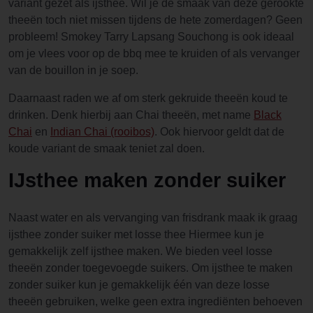
variant gezet als ijsthee. Wil je de smaak van deze gerookte
theeën toch niet missen tijdens de hete zomerdagen? Geen
probleem! Smokey Tarry Lapsang Souchong is ook ideaal
om je vlees voor op de bbq mee te kruiden of als vervanger
van de bouillon in je soep.
Daarnaast raden we af om sterk gekruide theeën koud te
drinken. Denk hierbij aan Chai theeën, met name
Black
Chai
en
Indian Chai (rooibos)
. Ook hiervoor geldt dat de
koude variant de smaak teniet zal doen.
IJsthee maken zonder suiker
Naast water en als vervanging van frisdrank maak ik graag
ijsthee zonder suiker met losse thee Hiermee kun je
gemakkelijk zelf ijsthee maken. We bieden veel losse
theeën zonder toegevoegde suikers. Om ijsthee te maken
zonder suiker kun je gemakkelijk één van deze losse
theeën gebruiken, welke geen extra ingrediënten behoeven