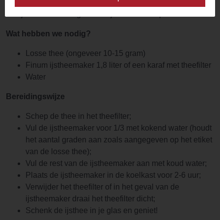
handiger, een ijsblokjesmachine. Geldt dit voor jou, maar
heb je wel zin in zelfgemaakt ijsthee? Geen probleem!
Wat hebben we nodig?
Losse thee (ongeveer 10-15 gram)
Finum ijstheemaker 1,8 liter of een karaf met theefilter
Water
Bereidingswijze
Schep de thee in het theefilter;
Vul de ijstheemaker voor 1/3 met kokend water (houdt
het aantal graden aan zoals aangegeven op het etiket
van de losse thee);
Vul de rest van de ijstheemaker aan met koud water;
Plaats de ijstheemaker in de koelkast voor 2-6 uur;
Verwijder het theefilter of in het geval van de
ijstheemaker draai het theefilter dicht;
Schenk de ijsthee in je glas en geniet!