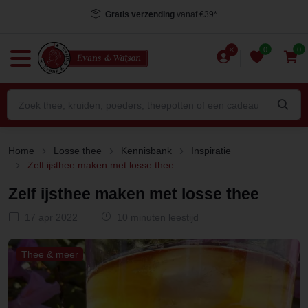
Voor 15.00 uur besteld
, dezelfde dag verstuurd*
0
0
Home
Losse thee
Kennisbank
Inspiratie
Zelf ijsthee maken met losse thee
Zelf ijsthee maken met losse thee
17 apr 2022
10 minuten leestijd
Thee & meer