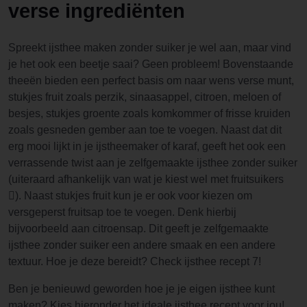
verse ingrediënten
Spreekt ijsthee maken zonder suiker je wel aan, maar vind
je het ook een beetje saai? Geen probleem! Bovenstaande
theeën bieden een perfect basis om naar wens verse munt,
stukjes fruit zoals perzik, sinaasappel, citroen, meloen of
besjes, stukjes groente zoals komkommer of frisse kruiden
zoals gesneden gember aan toe te voegen. Naast dat dit
erg mooi lijkt in je ijstheemaker of karaf, geeft het ook een
verrassende twist aan je zelfgemaakte ijsthee zonder suiker
(uiteraard afhankelijk van wat je kiest wel met fruitsuikers
). Naast stukjes fruit kun je er ook voor kiezen om
versgeperst fruitsap toe te voegen. Denk hierbij
bijvoorbeeld aan citroensap. Dit geeft je zelfgemaakte
ijsthee zonder suiker een andere smaak en een andere
textuur. Hoe je deze bereidt? Check ijsthee recept 7!
Ben je benieuwd geworden hoe je je eigen ijsthee kunt
maken? Kies hieronder het ideale ijsthee recept voor jou!