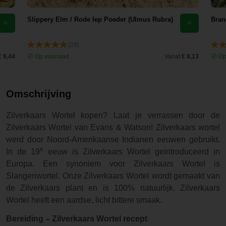
Slippery Elm / Rode Iep Poeder (Ulmus Rubra)
Bran
(29)
€ 9,44
Op voorraad
Vanaf
€ 8,13
Op
Omschrijving
Zilverkaars Wortel kopen?
Laat je verrassen door de
Zilverkaars Wortel van Evans & Watson! Zilverkaars wortel
werd door Noord-Amerikaanse Indianen eeuwen gebruikt.
e
In de 19
eeuw is Zilverkaars Wortel geïntroduceerd in
Europa. Een synoniem voor Zilverkaars Wortel is
Slangenwortel.
Onze Zilverkaars Wortel wordt gemaakt van
de
Zilverkaars plant
en is 100% natuurlijk. Zilverkaars
Wortel heeft een aardse, licht bittere smaak.
Bereiding –
Zilverkaars Wortel
recept