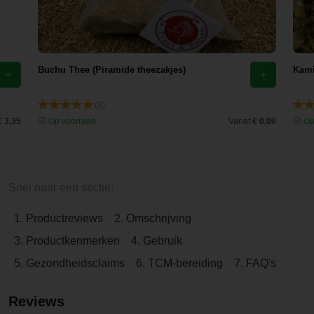
Buchu Thee (Piramide theezakjes)
Kami
(3)
€ 3,35
Op voorraad
Vanaf
€ 0,00
Op
Snel naar een sectie:
1. Productreviews
2. Omschrijving
3. Productkenmerken
4. Gebruik
5. Gezondheidsclaims
6. TCM-bereiding
7. FAQ's
Reviews