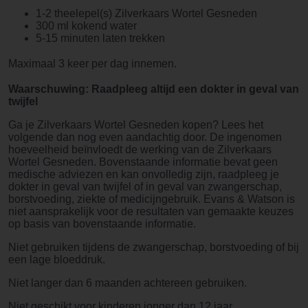
1-2 theelepel(s) Zilverkaars Wortel Gesneden
300 ml kokend water
5-15 minuten laten trekken
Maximaal 3 keer per dag innemen.
Waarschuwing: Raadpleeg altijd een dokter in geval van
twijfel
Ga je
Zilverkaars Wortel Gesneden
kopen? Lees het
volgende dan nog even aandachtig door. De ingenomen
hoeveelheid beïnvloedt de werking van de
Zilverkaars
Wortel Gesneden.
Bovenstaande informatie bevat geen
medische adviezen en kan onvolledig zijn, raadpleeg je
dokter in geval van twijfel of in geval van zwangerschap,
borstvoeding, ziekte of medicijngebruik. Evans & Watson is
niet aansprakelijk voor de resultaten van gemaakte keuzes
op basis van bovenstaande informatie.
Niet gebruiken tijdens de zwangerschap, borstvoeding of bij
een lage bloeddruk.
Niet langer dan 6 maanden achtereen gebruiken.
Niet geschikt voor kinderen jonger dan 12 jaar.