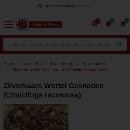
Voor 15.00 uur besteld
, dezelfde dag verstuurd*
0
0
Home
Losse thee
Kruidenthee
Pure kruiden
Zilverkaars Wortel Gesneden (Cimicifuga racemosa)
Zilverkaars Wortel Gesneden
(Cimicifuga racemosa)