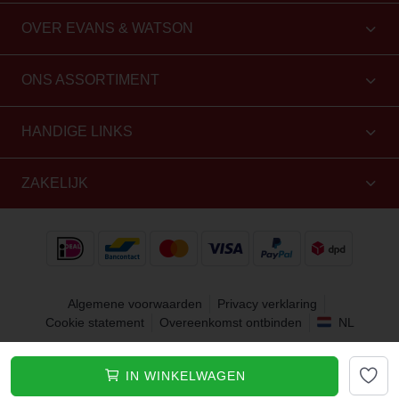
OVER EVANS & WATSON
ONS ASSORTIMENT
HANDIGE LINKS
ZAKELIJK
Algemene voorwaarden
Privacy verklaring
Cookie statement
Overeenkomst ontbinden
NL
Copyright 2010 - 2026 Evans & Watson. Alle rechten
IN WINKELWAGEN
voorbehouden.