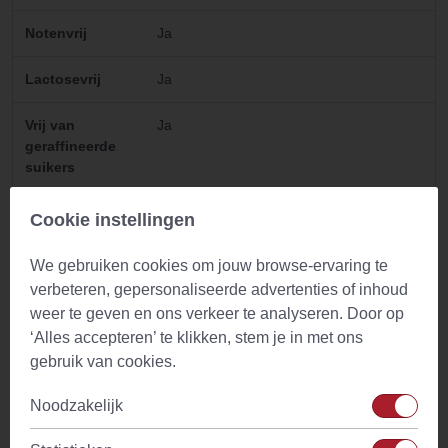
Notenvrij
Ja
Lactosevrij
Ja
Vrij van
Ja
geraffineerde
suikers
Natuurlijke
Ja
Cookie instellingen
ingredienten
We gebruiken cookies om jouw browse-ervaring te
Waarschuwing
Raadpleeg je dokter in geval van twijfel of
verbeteren, gepersonaliseerde advertenties of inhoud
in geval van zwangerschap, borstvoeding,
weer te geven en ons verkeer te analyseren. Door op
ziekte of medicijngebruik.
‘Alles accepteren’ te klikken, stem je in met ons
gebruik van cookies.
Gearomatiseerd
Nee
Noodzakelijk