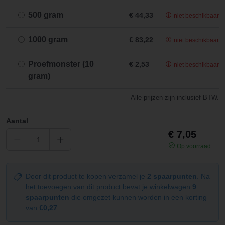
500 gram
€ 44,33
niet beschikbaar
1000 gram
€ 83,22
niet beschikbaar
Proefmonster (10
€ 2,53
niet beschikbaar
gram)
Alle prijzen zijn inclusief BTW.
Aantal
€ 7,05
Op voorraad
Door dit product te kopen verzamel je
2 spaarpunten
. Na
het toevoegen van dit product bevat je winkelwagen
9
spaarpunten
die omgezet kunnen worden in een korting
van
€0,27
.