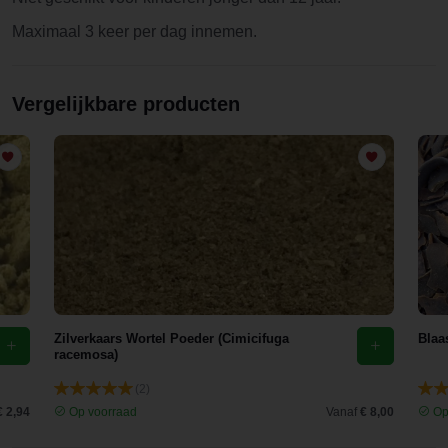
Maximaal 3 keer per dag innemen.
Vergelijkbare producten
Zilverkaars Wortel Poeder (Cimicifuga
Blaa
racemosa)
(2)
€ 2,94
Op voorraad
Vanaf
€ 8,00
Op