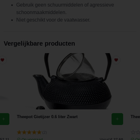
Gebruik geen schuurmiddelen of agressieve
schoonmaakmiddelen.
Niet geschikt voor de vaatwasser.
Vergelijkbare producten
Theepot Gietijzer 0.6 liter Zwart
Theep
(2)
 57,11
Op voorraad
Vanaf
€ 27,60
Op