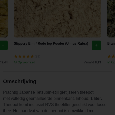
Slippery Elm / Rode Iep Poeder (Ulmus Rubra)
Bran
(29)
€ 9,44
Op voorraad
Vanaf
€ 8,13
Op
Omschrijving
Prachtig Japanse Tetsubin-stijl gietijzeren theepot
met volledig geëmailleerde binnenkant. Inhoud:
1 liter
.
Theepot komt inclusief RVS theefilter geschikt voor losse
thee. Het handvat van de theepot is omwikkeld met