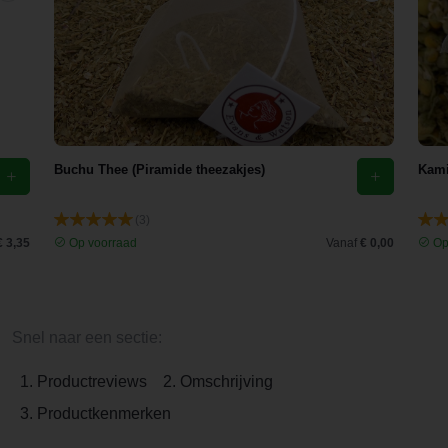
Buchu Thee (Piramide theezakjes)
Kami
(3)
€ 3,35
Op voorraad
Vanaf
€ 0,00
Op
Snel naar een sectie:
1. Productreviews
2. Omschrijving
3. Productkenmerken