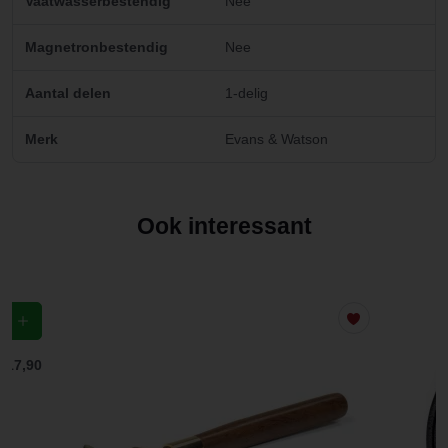
Vaatwasserbestendig
Nee
Magnetronbestendig
Nee
Aantal delen
1-delig
Merk
Evans & Watson
Ook interessant
€ 17,90