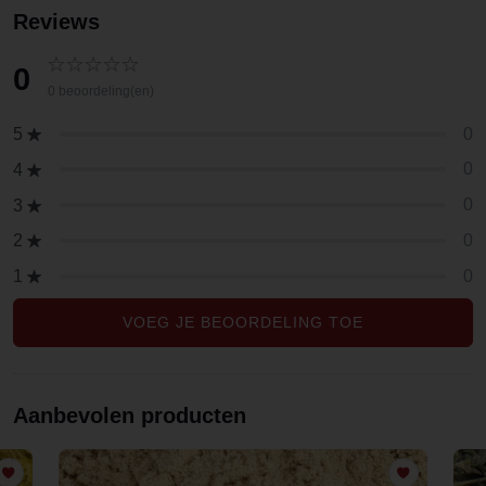
Reviews
0
0 beoordeling(en)
0
5
0
4
0
3
0
2
0
1
VOEG JE BEOORDELING TOE
Aanbevolen producten