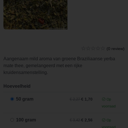
(0 review)
Aangenaam mild aroma van groene Braziliaanse yerba
mate thee, gemelangeerd met een rijke
kruidensamenstelling.
Hoeveelheid
50 gram
€ 1,70
€ 2,27
Op
voorraad
100 gram
€ 2,56
€ 3,42
Op
voorraad