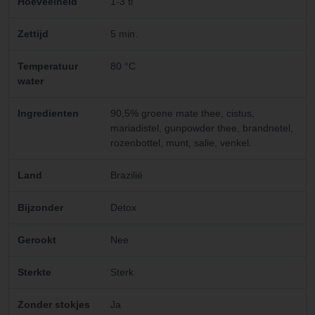
Hoeveelheid
1-3 tl
Zettijd
5 min.
Temperatuur
80 °C
water
Ingredienten
90,5% groene mate thee, cistus,
mariadistel, gunpowder thee, brandnetel,
rozenbottel, munt, salie, venkel.
Land
Brazilië
Bijzonder
Detox
Gerookt
Nee
Sterkte
Sterk
Zonder stokjes
Ja