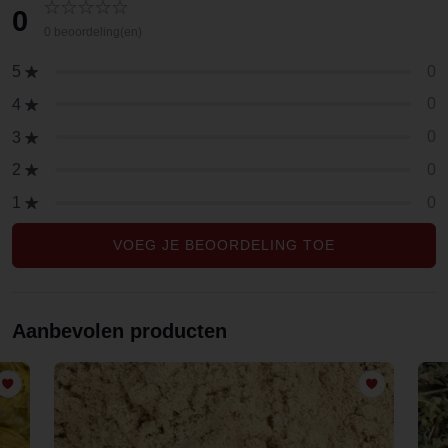
0
0 beoordeling(en)
0
5
0
4
0
3
0
2
0
1
VOEG JE BEOORDELING TOE
Aanbevolen producten