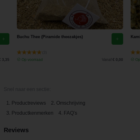
Buchu Thee (Piramide theezakjes)
Kami
(3)
€ 3,35
Op voorraad
Vanaf
€ 0,00
Op
Snel naar een sectie:
1. Productreviews
2. Omschrijving
3. Productkenmerken
4. FAQ's
Reviews