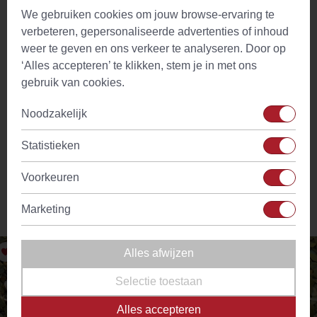
thee vind je mariadistel, venkel, groene gunpowder thee,
We gebruiken cookies om jouw browse-ervaring te
brandnetel, rozenbottels en salie. Yerba Maté Detox geeft je
verbeteren, gepersonaliseerde advertenties of inhoud
niet alleen een nieuwe dosis energie, maar helpt je ook om
weer te geven en ons verkeer te analyseren. Door op
gifstoffen te verwijderen, de vorming van vrije radicalen te
‘Alles accepteren’ te klikken, stem je in met ons
voorkomen en de stofwisseling te reguleren.
gebruik van cookies.
Bereiding – Yerba Mate thee maken
Noodzakelijk
1-3 theelepels gedroogde Mate (4 gram)
300 ml water 90°C
Statistieken
5 minuten laten trekken
Voorkeuren
Marketing
Vergelijkbare producten
Alles afwijzen
Selectie toestaan
Alles accepteren