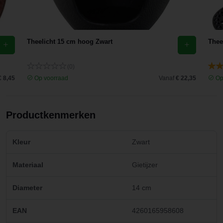
Theelicht 15 cm hoog Zwart
Thee
(0)
€ 8,45
Op voorraad
Vanaf
€ 22,35
Op
Productkenmerken
Kleur
Zwart
Materiaal
Gietijzer
Diameter
14 cm
EAN
4260165958608