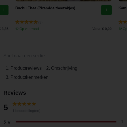
Buchu Thee (Piramide theezakjes)
Kami
(3)
€ 3,35
Op voorraad
Vanaf
€ 0,00
Op
Snel naar een sectie:
1. Productreviews
2. Omschrijving
3. Productkenmerken
Reviews
5
1 beoordeling(en)
1
5