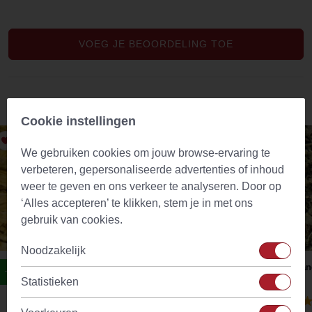
VOEG JE BEOORDELING TOE
Aanbevolen producten
Cookie instellingen
We gebruiken cookies om jouw browse-ervaring te
verbeteren, gepersonaliseerde advertenties of inhoud
weer te geven en ons verkeer te analyseren. Door op
‘Alles accepteren’ te klikken, stem je in met ons
gebruik van cookies.
Noodzakelijk
Slippery Elm / Rode Iep Poeder (Ulmus Rubra)
Bran
Statistieken
(28)