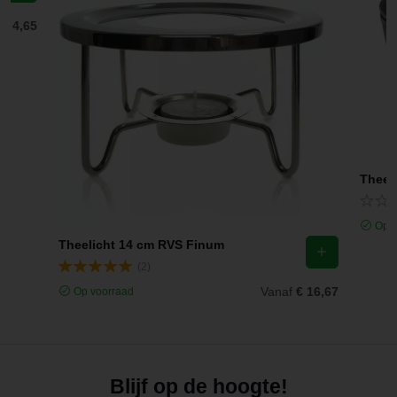
f
€ 4,65
Theel
Op v
Theelicht 14 cm RVS Finum
(2)
Vanaf
€ 16,67
Op voorraad
Blijf op de hoogte!