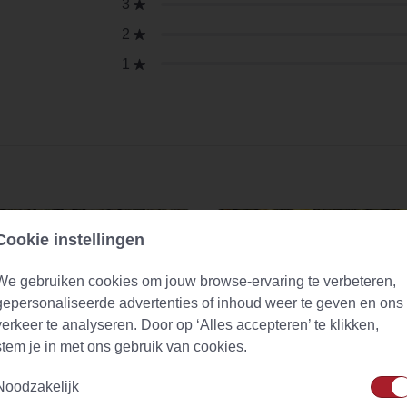
3
2
1
Cookie instellingen
We gebruiken cookies om jouw browse-ervaring te verbeteren,
gepersonaliseerde advertenties of inhoud weer te geven en ons
verkeer te analyseren. Door op ‘Alles accepteren’ te klikken,
stem je in met ons gebruik van cookies.
Noodzakelijk
lthee (urtica dioica)
Green Ginger Lemon Naturally