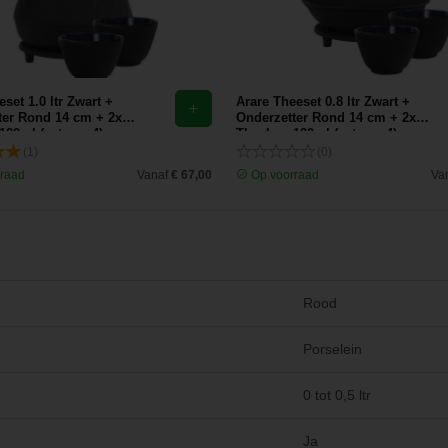
set 1.0 ltr Zwart +
Arare Theeset 0.8 ltr Zwart +
ter Rond 14 cm + 2x
Onderzetter Rond 14 cm + 2x
20ml (set van 4)
Theekop 120ml (set van 4)
(1)
(0)
raad
Vanaf
€ 67,00
Op voorraad
Va
Rood
Porselein
0 tot 0,5 ltr
Ja