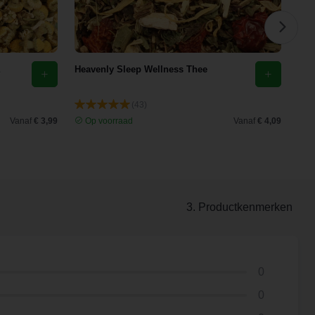
Heavenly Sleep Wellness Thee
Eld
(43)
Vanaf
€ 3,99
Op voorraad
Vanaf
€ 4,09
O
3. Productkenmerken
0
0