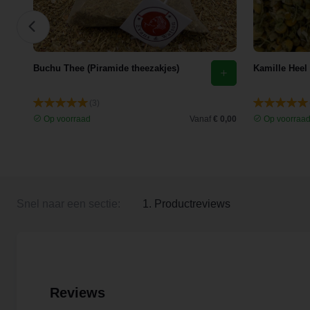
Buchu Thee (Piramide theezakjes)
Kamille Heel
(3)
 3,35
Op voorraad
Vanaf
€ 0,00
Op voorraa
Snel naar een sectie:
1. Productreviews
Reviews