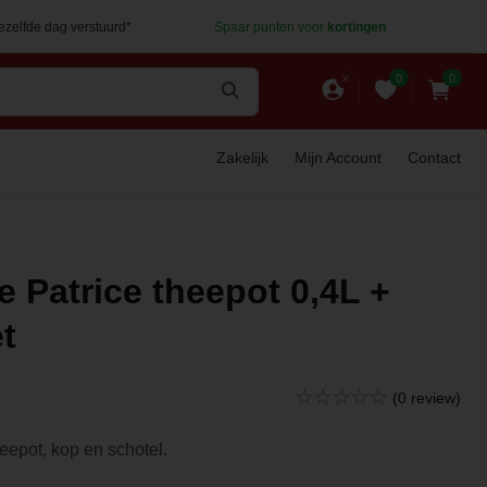
dezelfde dag verstuurd*
Spaar punten voor
kortingen
0
0
Zakelijk
Mijn Account
Contact
 Patrice theepot 0,4L +
t
(0 review)
heepot, kop en schotel.