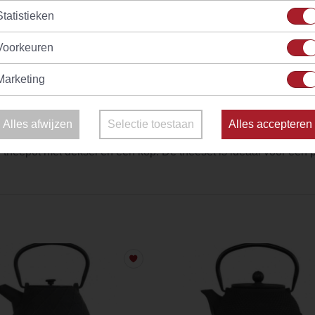
Splendid
Statistieken
(33)
(24)
raad
Vanaf
€ 2,40
Op voorraad
V
Voorkeuren
Marketing
ken? Kies dan een tea-for-one theeset met een theepot, een bi
Alles afwijzen
Selectie toestaan
Alles accepteren
n theepot met deksel en een kop. De theeset is ideaal voor één 