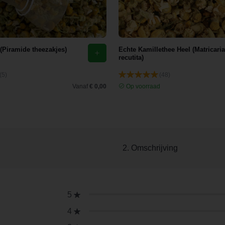
 (Piramide theezakjes)
Echte Kamillethee Heel (Matricaria
recutita)
(5)
(48)
d
Vanaf
€ 0,00
Op voorraad
2. Omschrijving
5
4