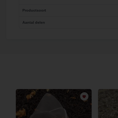
Productsoort
Aantal delen
€ 0,00