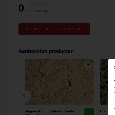
0
0 beoordeling(en)
VOEG JE BEOORDELING TOE
Aanbevolen producten
花)
Slippery Elm / Rode Iep Poeder
Brandnete