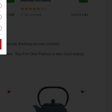
(melissa officinalis)
(17)
anaf
€ 3,80
Op voorraad
Vanaf
€ 2,61
Op voorra
jpassende theekop en een schotel.
persoon. Tea-For-One Patrice is een rood-oranje