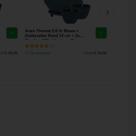
Arare Theeset 0.8 ltr Blauw +
Arare 2x Th
Onderzetter Rond 14 cm + 2x
ml Rood (J
Theekop 120ml (set van 4)
(1)
naf
€ 59,96
Op voorraad
Vanaf
€ 59,96
Op voorra