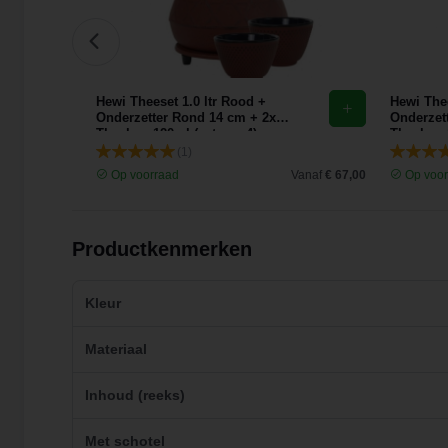
lter
Hewi Theeset 1.0 ltr Rood +
Hewi Thee
Onderzetter Rond 14 cm + 2x
Onderzet
Theekop 120ml (set van 4)
Theekop 1
(1)
Vanaf
€ 9,95
Op voorraad
Vanaf
€ 67,00
Op voor
Productkenmerken
Kleur
Materiaal
Inhoud (reeks)
Met schotel