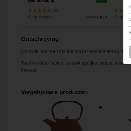
(Ulmus Rubra)
(29)
Vanaf
€ 9,44
Op voorraad
Vanaf
€ 8,13
Op voor
Omschrijving
Op zoek naar een manier om je theemoment op te leu
Tea-For-One Patrice is een kleurrijke theeset met ee
theeset.
Vergelijkbare producten